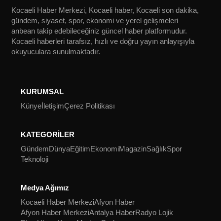
Kocaeli Haber Merkezi, Kocaeli haber, Kocaeli son dakika,
gündem, siyaset, spor, ekonomi ve yerel gelişmeleri
anbean takip edebileceğiniz güncel haber platformudur.
Kocaeli haberleri tarafsız, hızlı ve doğru yayın anlayışıyla
okuyuculara sunulmaktadır.
KURUMSAL
Künye
İletişim
Çerez Politikası
KATEGORİLER
Gündem
Dünya
Eğitim
Ekonomi
Magazin
Sağlık
Spor
Teknoloji
Medya Ağımız
Kocaeli Haber Merkezi
Afyon Haber
Afyon Haber Merkezi
Antalya Haber
Radyo Lojik