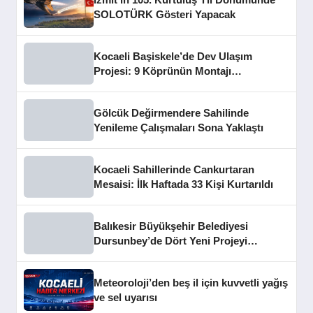
SOLOTÜRK Gösteri Yapacak
Kocaeli Başiskele’de Dev Ulaşım
Projesi: 9 Köprünün Montajı
Tamamlandı
Gölcük Değirmendere Sahilinde
Yenileme Çalışmaları Sona Yaklaştı
Kocaeli Sahillerinde Cankurtaran
Mesaisi: İlk Haftada 33 Kişi Kurtarıldı
Balıkesir Büyükşehir Belediyesi
Dursunbey’de Dört Yeni Projeyi
Hizmete Açtı
Meteoroloji’den beş il için kuvvetli yağış
ve sel uyarısı