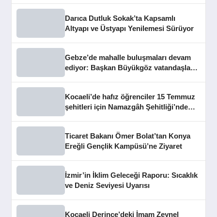
Darıca Dutluk Sokak’ta Kapsamlı
Altyapı ve Üstyapı Yenilemesi Sürüyor
Gebze’de mahalle buluşmaları devam
ediyor: Başkan Büyükgöz vatandaşları
dinledi
Kocaeli’de hafız öğrenciler 15 Temmuz
şehitleri için Namazgâh Şehitliği’nde
buluştu
Ticaret Bakanı Ömer Bolat’tan Konya
Ereğli Gençlik Kampüsü’ne Ziyaret
İzmir’in İklim Geleceği Raporu: Sıcaklık
ve Deniz Seviyesi Uyarısı
Kocaeli Derince’deki İmam Zeynel