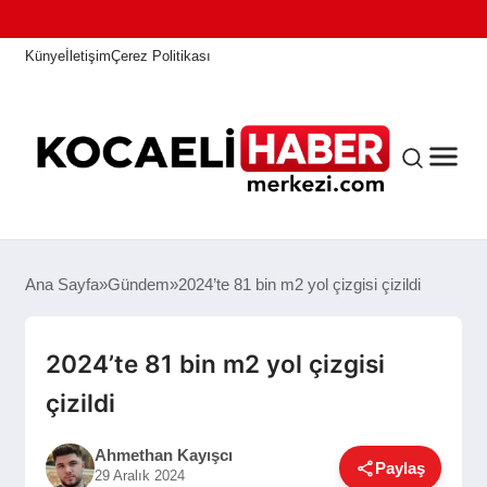
Künye
İletişim
Çerez Politikası
ANASAYFA
Ana Sayfa
Gündem
2024’te 81 bin m2 yol çizgisi çizildi
KOCAELI HABER
2024’te 81 bin m2 yol çizgisi
çizildi
ASAYIŞ
Ahmethan Kayışcı
Paylaş
29 Aralık 2024