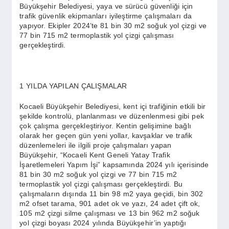
SPOR
Büyükşehir Belediyesi, yaya ve sürücü güvenliği için
trafik güvenlik ekipmanları iyileştirme çalışmaları da
yapıyor. Ekipler 2024’te 81 bin 30 m2 soğuk yol çizgi ve
77 bin 715 m2 termoplastik yol çizgi çalışması
YAŞAM
gerçekleştirdi.
1 YILDA YAPILAN ÇALIŞMALAR
Kocaeli Büyükşehir Belediyesi, kent içi trafiğinin etkili bir
şekilde kontrolü, planlanması ve düzenlenmesi gibi pek
çok çalışma gerçekleştiriyor. Kentin gelişimine bağlı
olarak her geçen gün yeni yollar, kavşaklar ve trafik
düzenlemeleri ile ilgili proje çalışmaları yapan
Büyükşehir, “Kocaeli Kent Geneli Yatay Trafik
İşaretlemeleri Yapım İşi” kapsamında 2024 yılı içerisinde
81 bin 30 m2 soğuk yol çizgi ve 77 bin 715 m2
termoplastik yol çizgi çalışması gerçekleştirdi. Bu
çalışmaların dışında 11 bin 98 m2 yaya geçidi, bin 302
m2 ofset tarama, 901 adet ok ve yazı, 24 adet çift ok,
105 m2 çizgi silme çalışması ve 13 bin 962 m2 soğuk
yol çizgi boyası 2024 yılında Büyükşehir’in yaptığı