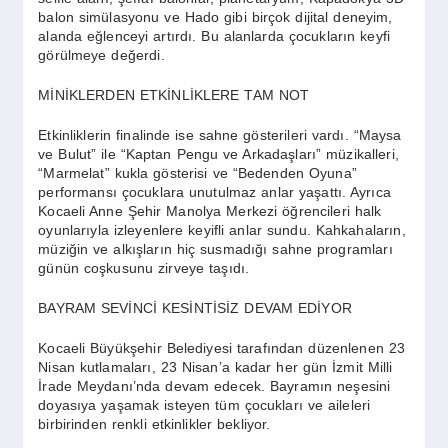
balon simülasyonu ve Hado gibi birçok dijital deneyim,
alanda eğlenceyi artırdı. Bu alanlarda çocukların keyfi
görülmeye değerdi.
MİNİKLERDEN ETKİNLİKLERE TAM NOT
Etkinliklerin finalinde ise sahne gösterileri vardı. “Maysa
ve Bulut” ile “Kaptan Pengu ve Arkadaşları” müzikalleri,
“Marmelat” kukla gösterisi ve “Bedenden Oyuna”
performansı çocuklara unutulmaz anlar yaşattı. Ayrıca
Kocaeli Anne Şehir Manolya Merkezi öğrencileri halk
oyunlarıyla izleyenlere keyifli anlar sundu. Kahkahaların,
müziğin ve alkışların hiç susmadığı sahne programları
günün coşkusunu zirveye taşıdı.
BAYRAM SEVİNCİ KESİNTİSİZ DEVAM EDİYOR
Kocaeli Büyükşehir Belediyesi tarafından düzenlenen 23
Nisan kutlamaları, 23 Nisan’a kadar her gün İzmit Milli
İrade Meydanı’nda devam edecek. Bayramın neşesini
doyasıya yaşamak isteyen tüm çocukları ve aileleri
birbirinden renkli etkinlikler bekliyor.