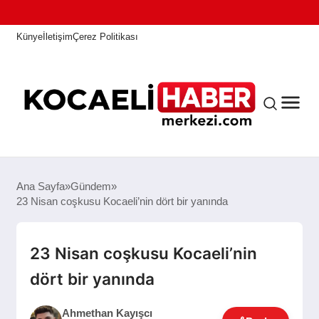
Künye
İletişim
Çerez Politikası
ANASAYFA
Ana Sayfa
Gündem
23 Nisan coşkusu Kocaeli’nin dört bir yanında
KOCAELI HABER
23 Nisan coşkusu Kocaeli’nin
dört bir yanında
ASAYIŞ
Ahmethan Kayışcı