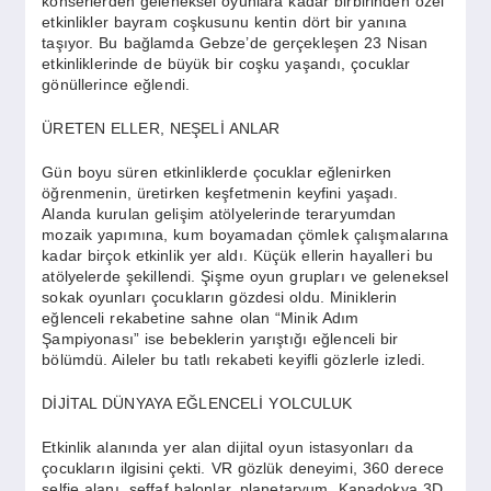
konserlerden geleneksel oyunlara kadar birbirinden özel
SPOR
etkinlikler bayram coşkusunu kentin dört bir yanına
taşıyor. Bu bağlamda Gebze’de gerçekleşen 23 Nisan
etkinliklerinde de büyük bir coşku yaşandı, çocuklar
YAŞAM
gönüllerince eğlendi.
ÜRETEN ELLER, NEŞELİ ANLAR
Gün boyu süren etkinliklerde çocuklar eğlenirken
öğrenmenin, üretirken keşfetmenin keyfini yaşadı.
Alanda kurulan gelişim atölyelerinde teraryumdan
mozaik yapımına, kum boyamadan çömlek çalışmalarına
kadar birçok etkinlik yer aldı. Küçük ellerin hayalleri bu
atölyelerde şekillendi. Şişme oyun grupları ve geleneksel
sokak oyunları çocukların gözdesi oldu. Miniklerin
eğlenceli rekabetine sahne olan “Minik Adım
Şampiyonası” ise bebeklerin yarıştığı eğlenceli bir
bölümdü. Aileler bu tatlı rekabeti keyifli gözlerle izledi.
DİJİTAL DÜNYAYA EĞLENCELİ YOLCULUK
Etkinlik alanında yer alan dijital oyun istasyonları da
çocukların ilgisini çekti. VR gözlük deneyimi, 360 derece
selfie alanı, şeffaf balonlar, planetaryum, Kapadokya 3D