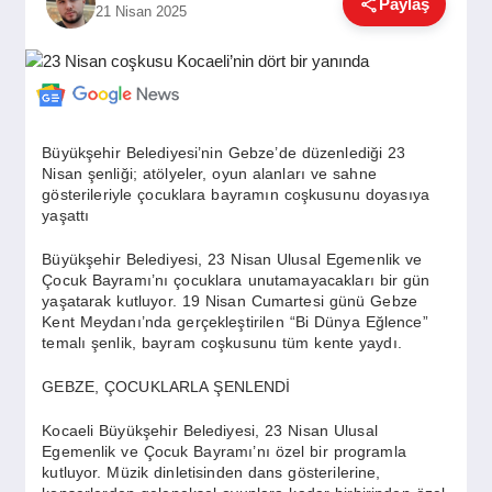
Paylaş
21 Nisan 2025
GÜNDEM
SIYASET
Büyükşehir Belediyesi’nin Gebze’de düzenlediği 23
Nisan şenliği; atölyeler, oyun alanları ve sahne
EĞITIM
gösterileriyle çocuklara bayramın coşkusunu doyasıya
yaşattı
Büyükşehir Belediyesi, 23 Nisan Ulusal Egemenlik ve
EKONOMI
Çocuk Bayramı’nı çocuklara unutamayacakları bir gün
yaşatarak kutluyor. 19 Nisan Cumartesi günü Gebze
Kent Meydanı’nda gerçekleştirilen “Bi Dünya Eğlence”
DÜNYA
temalı şenlik, bayram coşkusunu tüm kente yaydı.
GEBZE, ÇOCUKLARLA ŞENLENDİ
SAĞLIK
Kocaeli Büyükşehir Belediyesi, 23 Nisan Ulusal
Egemenlik ve Çocuk Bayramı’nı özel bir programla
kutluyor. Müzik dinletisinden dans gösterilerine,