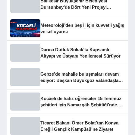
Balıkesir Büyükşehir Belediyesi
Dursunbey’de Dört Yeni Projeyi
Hizmete Açtı
Meteoroloji’den beş il için kuvvetli yağış
ve sel uyarısı
Darıca Dutluk Sokak’ta Kapsamlı
Altyapı ve Üstyapı Yenilemesi Sürüyor
Gebze’de mahalle buluşmaları devam
ediyor: Başkan Büyükgöz vatandaşları
dinledi
Kocaeli’de hafız öğrenciler 15 Temmuz
şehitleri için Namazgâh Şehitliği’nde
buluştu
Ticaret Bakanı Ömer Bolat’tan Konya
Ereğli Gençlik Kampüsü’ne Ziyaret