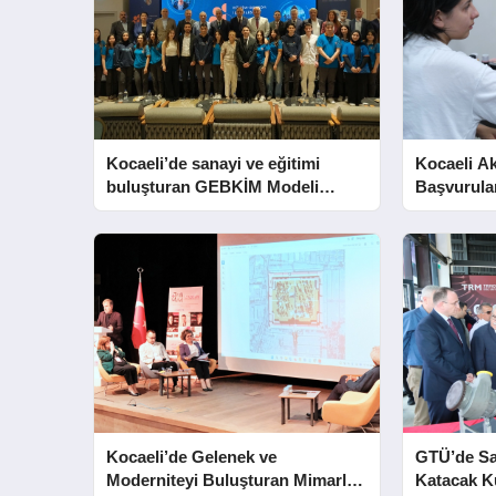
Kocaeli’de sanayi ve eğitimi
Kocaeli A
buluşturan GEBKİM Modeli
Başvurula
tanıtıldı
Eriyor
Kocaeli’de Gelenek ve
GTÜ’de S
Moderniteyi Buluşturan Mimarlık
Katacak 