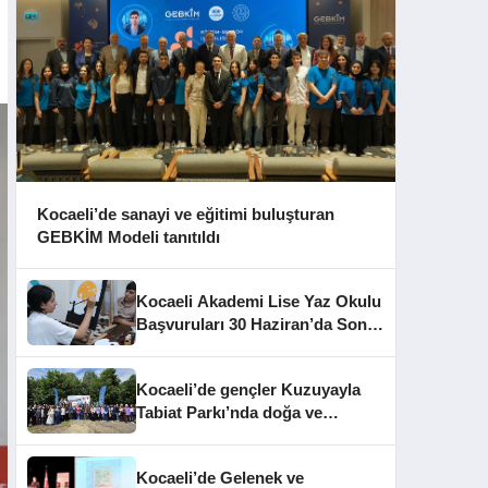
Kocaeli’de sanayi ve eğitimi buluşturan
GEBKİM Modeli tanıtıldı
Kocaeli Akademi Lise Yaz Okulu
Başvuruları 30 Haziran’da Sona
Eriyor
Kocaeli’de gençler Kuzuyayla
Tabiat Parkı’nda doğa ve
edebiyatla buluştu
Kocaeli’de Gelenek ve