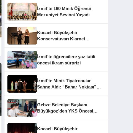
İzmit’te 160 Minik Öğrenci
Mezuniyet Sevinci Yaşadı
Kocaeli Büyükşehir
Konservatuvarı Klarnet
Öğrencilerinden Yıl Sonu
Konseri
İzmit’te öğrencilere yaz tatili
öncesi ikram sürprizi
İzmit’te Minik Tiyatrocular
Sahne Aldı: “Bahar Noktası”
Büyüledi
Gebze Belediye Başkanı
Büyükgöz’den YKS Öncesi
Öğrencilere Moral Ziyareti
Kocaeli Büyükşehir