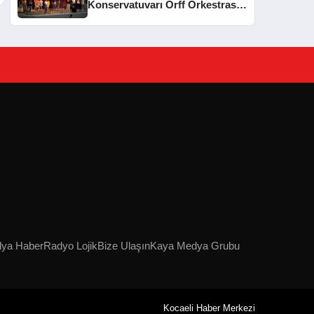
Konservatuvarı Orff Orkestrası
Yıl Sonu Konseri Düzenledi
lya Haber
Radyo Lojik
Bize Ulaşın
Kaya Medya Grubu
Kocaeli Haber Merkezi