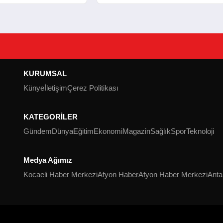
 Açıldı
Mezuniyet Heyecanı
KURUMSAL
Künye
İletişim
Çerez Politikası
KATEGORİLER
Gündem
Dünya
Eğitim
Ekonomi
Magazin
Sağlık
Spor
Teknoloji
Medya Ağımız
Kocaeli Haber Merkezi
Afyon Haber
Afyon Haber Merkezi
Anta