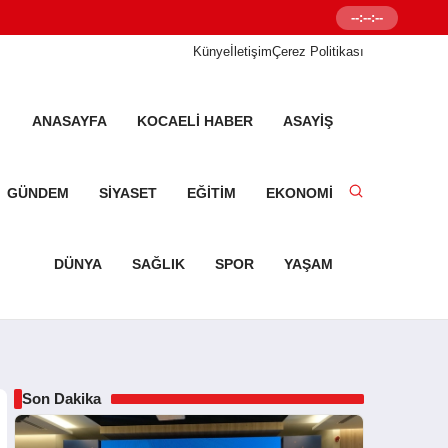
--:--:--
Senetleal.com G
Künye
İletişim
Çerez Politikası
ANASAYFA
KOCAELI HABER
ASAYIŞ
GÜNDEM
SIYASET
EĞITIM
EKONOMI
DÜNYA
SAĞLIK
SPOR
YAŞAM
Son Dakika