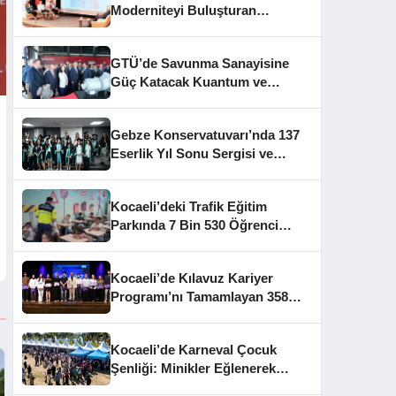
Moderniteyi Buluşturan
Mimarlık Konferansı
GTÜ’de Savunma Sanayisine
Güç Katacak Kuantum ve
TRMOTOR Merkezleri Açıldı
Gebze Konservatuvarı’nda 137
Eserlik Yıl Sonu Sergisi ve
Mezuniyet Heyecanı
Kocaeli’deki Trafik Eğitim
Parkında 7 Bin 530 Öğrenci
Bilinçlendirildi
Kocaeli’de Kılavuz Kariyer
Programı’nı Tamamlayan 358
Gence Sertifika Verildi
Kocaeli’de Karneval Çocuk
Şenliği: Minikler Eğlenerek
Üretiyor