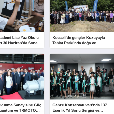
kademi Lise Yaz Okulu
Kocaeli’de gençler Kuzuyayla
rı 30 Haziran’da Sona
Tabiat Parkı’nda doğa ve
edebiyatla buluştu
avunma Sanayisine Güç
Gebze Konservatuvarı’nda 137
Kuantum ve TRMOTOR
Eserlik Yıl Sonu Sergisi ve