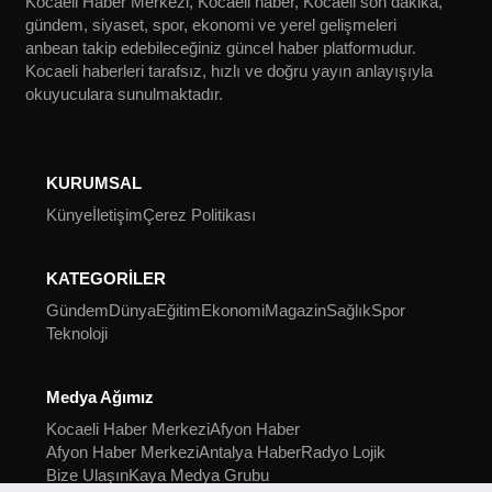
Kocaeli Haber Merkezi, Kocaeli haber, Kocaeli son dakika,
gündem, siyaset, spor, ekonomi ve yerel gelişmeleri
anbean takip edebileceğiniz güncel haber platformudur.
Kocaeli haberleri tarafsız, hızlı ve doğru yayın anlayışıyla
okuyuculara sunulmaktadır.
KURUMSAL
Künye
İletişim
Çerez Politikası
KATEGORİLER
Gündem
Dünya
Eğitim
Ekonomi
Magazin
Sağlık
Spor
Teknoloji
Medya Ağımız
Kocaeli Haber Merkezi
Afyon Haber
Afyon Haber Merkezi
Antalya Haber
Radyo Lojik
Bize Ulaşın
Kaya Medya Grubu