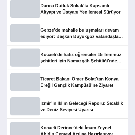
Darıca Dutluk Sokak’ta Kapsamlı
Altyapı ve Üstyapı Yenilemesi Sürüyor
Gebze’de mahalle buluşmaları devam
ediyor: Başkan Büyükgöz vatandaşları
dinledi
Kocaeli’de hafız öğrenciler 15 Temmuz
şehitleri için Namazgâh Şehitliği’nde
buluştu
Ticaret Bakanı Ömer Bolat’tan Konya
Ereğli Gençlik Kampüsü’ne Ziyaret
İzmir’in İklim Geleceği Raporu: Sıcaklık
ve Deniz Seviyesi Uyarısı
Kocaeli Derince’deki İmam Zeynel
Abidin Cemevi Açılışa Hazırlanıyor