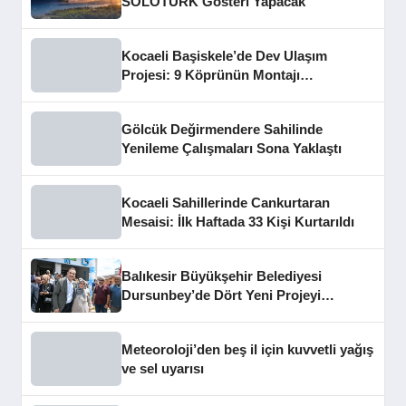
SOLOTÜRK Gösteri Yapacak
Kocaeli Başiskele’de Dev Ulaşım
Projesi: 9 Köprünün Montajı
Tamamlandı
Gölcük Değirmendere Sahilinde
Yenileme Çalışmaları Sona Yaklaştı
Kocaeli Sahillerinde Cankurtaran
Mesaisi: İlk Haftada 33 Kişi Kurtarıldı
Balıkesir Büyükşehir Belediyesi
Dursunbey’de Dört Yeni Projeyi
Hizmete Açtı
Meteoroloji’den beş il için kuvvetli yağış
ve sel uyarısı