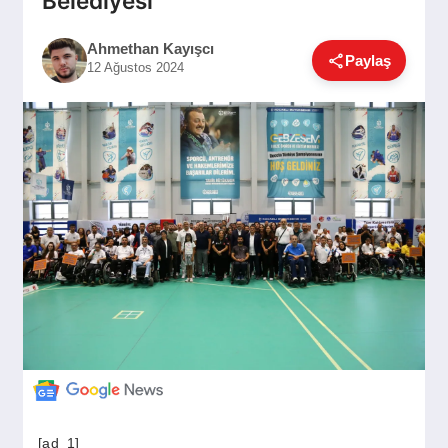
Belediyesi
GÜNDEM
Ahmethan Kayışcı
Paylaş
12 Ağustos 2024
SIYASET
EĞITIM
EKONOMI
DÜNYA
SAĞLIK
[ad_1]