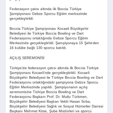
SPOR
Federasyon çatısı altında ilk Boccia Türkiye
Şampiyonası Gebze Sporcu Eğitim merkezinde
gerçekleştirildi.
YAŞAM
Boccia Türkiye Şampiyonası Kocaeli Büyükşehir
Belediyesi ile Türkiye Boccia Bowling ve Dart
Federasyonu ortaklığında Gebze Sporcu Eğitim
Merkezinde gerçekleştirildi. Şampiyonaya 15 Şehirden
16 kulübe bağlı 130 sporcu katıldı.
AÇILIŞ SEREMONİSİ
Türkiye’de federasyon çatısı altında ilk Boccia Türkiye
Şampiyonası Kocaeli’nde gerçekleştirildi. Kocaeli
Büyükşehir Belediyesi ile Türkiye Boccia Bowling ve Dart
Federasyonu ortaklığındaki şampiyona Gebze Sporcu
Eğitim Merkezinde yapıldı. Şampiyonanın açılış
seremonisine Türkiye Boccia Bowling ve Dart
Federasyonu Başkanı Prof. Dr. Mutlu Türkmen,
Büyükşehir Belediyesi Başkan Vekili Hasan Soba,
Büyükşehir Belediyesi Sağlık ve Sosyal Hizmetler Dairesi
Başkanı Mehmet Köse, Şube Müdürleri ve sporcu