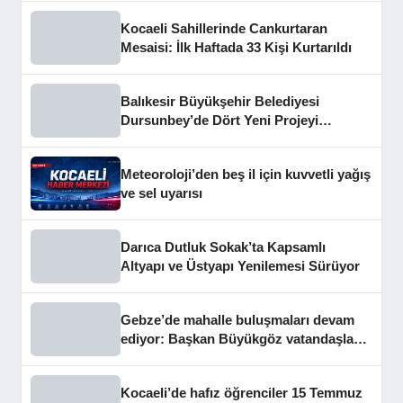
Kocaeli Sahillerinde Cankurtaran
Mesaisi: İlk Haftada 33 Kişi Kurtarıldı
Balıkesir Büyükşehir Belediyesi
Dursunbey’de Dört Yeni Projeyi
Hizmete Açtı
Meteoroloji’den beş il için kuvvetli yağış
ve sel uyarısı
Darıca Dutluk Sokak’ta Kapsamlı
Altyapı ve Üstyapı Yenilemesi Sürüyor
Gebze’de mahalle buluşmaları devam
ediyor: Başkan Büyükgöz vatandaşları
dinledi
Kocaeli’de hafız öğrenciler 15 Temmuz