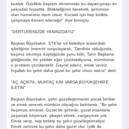
bulduk. Özellikle deprem döneminde bu dayanışmayı en
yakından hissettik. Birlikteliğimiz bereketli, şehrimize
olan hizmetimiz daim olsun. Kocaeli için hep birlikte
çalışmaya devam edeceğiz” diye konuştu.
“DERTLERİNİZDE YANINIZDAYIZ”
Başkan Büyükakın, STK’lar ve belediye arasındaki
işbirliğinin önemini vurgulayarak, “Derdiniz olduğunda,
başınız sıkıntıya düştüğünde şunu bilin; Tahir Başkana
gittiğinizde, bir şekilde eğer çözülebiliyorsa, mümkünse
o problem çözülecektir. Gayret ederiz, emek veririz.
İnşallah bu şehir daha güzel bir şehir olsun isteriz” dedi.
“AÇ, AÇIKTA, MUHTAÇ KİM VARSA BÜYÜKŞEHİR’E
İLETİN”
Başkan Büyükakın, şehri güzelleştirmenin ancak birlikte
ve emek vererek mümkün olacağını belirterek, “Bu şehir
hepimize emanet. Güzel bir şehirde, güzel insanlarla
yaşamak istiyorsak, şikayet etmek, vazgeçmek yok.
Emek verip, hep birlikte bu şehri güzelleştirmeliyiz.
Emek verirsek bu şehir daha güzel olur. İyilik de