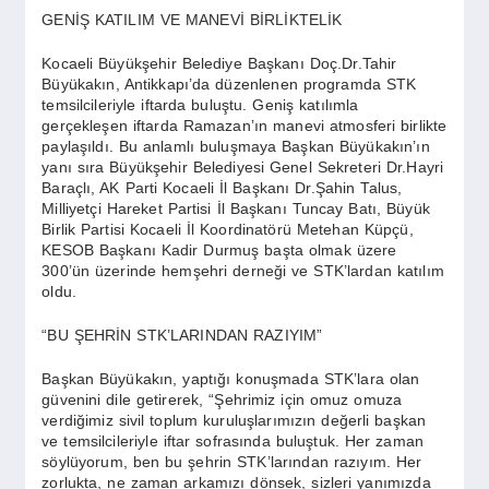
SPOR
GENİŞ KATILIM VE MANEVİ BİRLİKTELİK
Kocaeli Büyükşehir Belediye Başkanı Doç.Dr.Tahir
YAŞAM
Büyükakın, Antikkapı’da düzenlenen programda STK
temsilcileriyle iftarda buluştu. Geniş katılımla
gerçekleşen iftarda Ramazan’ın manevi atmosferi birlikte
paylaşıldı. Bu anlamlı buluşmaya Başkan Büyükakın’ın
yanı sıra Büyükşehir Belediyesi Genel Sekreteri Dr.Hayri
Baraçlı, AK Parti Kocaeli İl Başkanı Dr.Şahin Talus,
Milliyetçi Hareket Partisi İl Başkanı Tuncay Batı, Büyük
Birlik Partisi Kocaeli İl Koordinatörü Metehan Küpçü,
KESOB Başkanı Kadir Durmuş başta olmak üzere
300’ün üzerinde hemşehri derneği ve STK’lardan katılım
oldu.
“BU ŞEHRİN STK’LARINDAN RAZIYIM”
Başkan Büyükakın, yaptığı konuşmada STK’lara olan
güvenini dile getirerek, “Şehrimiz için omuz omuza
verdiğimiz sivil toplum kuruluşlarımızın değerli başkan
ve temsilcileriyle iftar sofrasında buluştuk. Her zaman
söylüyorum, ben bu şehrin STK’larından razıyım. Her
zorlukta, ne zaman arkamızı dönsek, sizleri yanımızda