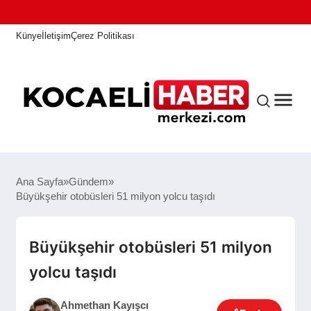
Künye
İletişim
Çerez Politikası
ANASAYFA
Ana Sayfa
Gündem
Büyükşehir otobüsleri 51 milyon yolcu taşıdı
KOCAELI HABER
Büyükşehir otobüsleri 51 milyon
yolcu taşıdı
ASAYIŞ
Ahmethan Kayışcı