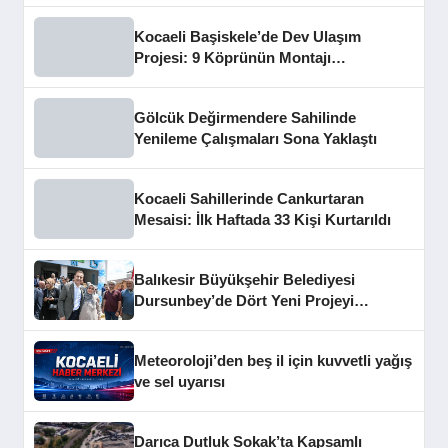
Kocaeli Başiskele’de Dev Ulaşım
Projesi: 9 Köprünün Montajı
Tamamlandı
Gölcük Değirmendere Sahilinde
Yenileme Çalışmaları Sona Yaklaştı
Kocaeli Sahillerinde Cankurtaran
Mesaisi: İlk Haftada 33 Kişi Kurtarıldı
Balıkesir Büyükşehir Belediyesi
Dursunbey’de Dört Yeni Projeyi
Hizmete Açtı
Meteoroloji’den beş il için kuvvetli yağış
ve sel uyarısı
Darıca Dutluk Sokak’ta Kapsamlı