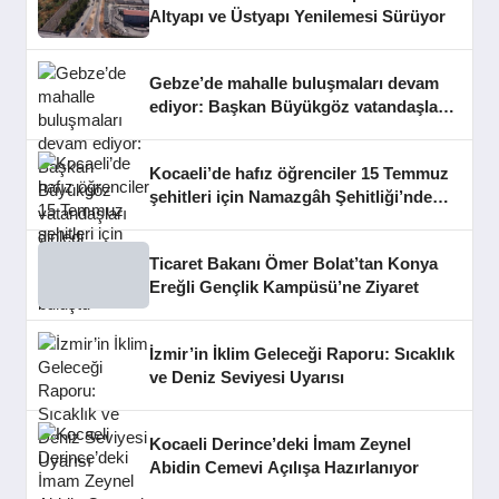
Altyapı ve Üstyapı Yenilemesi Sürüyor
Gebze’de mahalle buluşmaları devam
ediyor: Başkan Büyükgöz vatandaşları
dinledi
Kocaeli’de hafız öğrenciler 15 Temmuz
şehitleri için Namazgâh Şehitliği’nde
buluştu
Ticaret Bakanı Ömer Bolat’tan Konya
Ereğli Gençlik Kampüsü’ne Ziyaret
İzmir’in İklim Geleceği Raporu: Sıcaklık
ve Deniz Seviyesi Uyarısı
Kocaeli Derince’deki İmam Zeynel
Abidin Cemevi Açılışa Hazırlanıyor