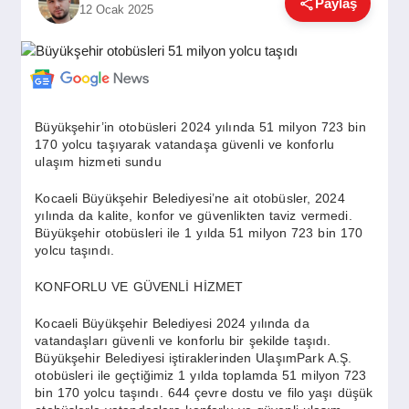
Paylaş
12 Ocak 2025
GÜNDEM
SIYASET
Büyükşehir’in otobüsleri 2024 yılında 51 milyon 723 bin
170 yolcu taşıyarak vatandaşa güvenli ve konforlu
EĞITIM
ulaşım hizmeti sundu
Kocaeli Büyükşehir Belediyesi’ne ait otobüsler, 2024
yılında da kalite, konfor ve güvenlikten taviz vermedi.
EKONOMI
Büyükşehir otobüsleri ile 1 yılda 51 milyon 723 bin 170
yolcu taşındı.
DÜNYA
KONFORLU VE GÜVENLİ HİZMET
Kocaeli Büyükşehir Belediyesi 2024 yılında da
vatandaşları güvenli ve konforlu bir şekilde taşıdı.
SAĞLIK
Büyükşehir Belediyesi iştiraklerinden UlaşımPark A.Ş.
otobüsleri ile geçtiğimiz 1 yılda toplamda 51 milyon 723
bin 170 yolcu taşındı. 644 çevre dostu ve filo yaşı düşük