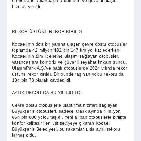
otobüslerle vatandaşlara konforlu ve güvenli ulaşım
SPOR
hizmeti verildi.
YAŞAM
REKOR ÜSTÜNE REKOR KIRILDI
Kocaeli’nin dört bir yanına ulaşan çevre dostu otobüsler
toplamda 42 milyon 482 bin 147 km yol kat ederken,
Kocaeli’nin tüm ilçelerine ulaşım sağlayan otobüsler,
vatandaşlara konforlu ve güvenli seyahat imkanı sundu.
UlaşımPark A.Ş.’ye bağlı otobüslerde 2024 yılında rekor
üstüne rekor kırıldı. Bir günde taşınan yolcu rekoru da
194 bin 73 olarak kaydedildi.
AYLIK REKOR DA BU YIL KIRILDI
Çevre dostu otobüslerle ulaştırma hizmeti sağlayan
Büyükşehir otobüsleri, sadece aralık ayında 4 milyon
864 bin 806 yolcu taşıdı. Yeni alınan otobüslerle birlikte
konfor kalitesini en üst seviyeye çıkaran Kocaeli
Büyükşehir Belediyesi, bu rakamlarla da aylık rekoru
kırmış oldu.