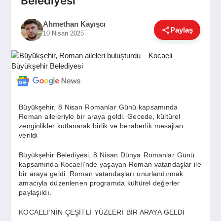
Belediyesi
GÜNDEM
Ahmethan Kayışcı
Paylaş
10 Nisan 2025
SIYASET
EĞITIM
Büyükşehir, 8 Nisan Romanlar Günü kapsamında
Roman aileleriyle bir araya geldi. Gecede, kültürel
EKONOMI
zenginlikler kutlanarak birlik ve beraberlik mesajları
verildi
DÜNYA
Büyükşehir Belediyesi, 8 Nisan Dünya Romanlar Günü
kapsamında Kocaeli’nde yaşayan Roman vatandaşlar ile
bir araya geldi. Roman vatandaşları onurlandırmak
amacıyla düzenlenen programda kültürel değerler
SAĞLIK
paylaşıldı.
KOCAELİ’NİN ÇEŞİTLİ YÜZLERİ BİR ARAYA GELDİ