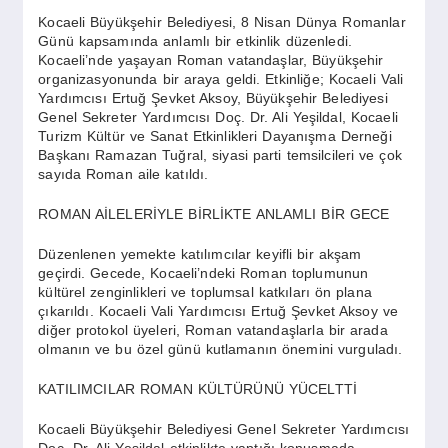
SPOR
Kocaeli Büyükşehir Belediyesi, 8 Nisan Dünya Romanlar
Günü kapsamında anlamlı bir etkinlik düzenledi.
Kocaeli’nde yaşayan Roman vatandaşlar, Büyükşehir
YAŞAM
organizasyonunda bir araya geldi. Etkinliğe; Kocaeli Vali
Yardımcısı Ertuğ Şevket Aksoy, Büyükşehir Belediyesi
Genel Sekreter Yardımcısı Doç. Dr. Ali Yeşildal, Kocaeli
Turizm Kültür ve Sanat Etkinlikleri Dayanışma Derneği
Başkanı Ramazan Tuğral, siyasi parti temsilcileri ve çok
sayıda Roman aile katıldı.
ROMAN AİLELERİYLE BİRLİKTE ANLAMLI BİR GECE
Düzenlenen yemekte katılımcılar keyifli bir akşam
geçirdi. Gecede, Kocaeli’ndeki Roman toplumunun
kültürel zenginlikleri ve toplumsal katkıları ön plana
çıkarıldı. Kocaeli Vali Yardımcısı Ertuğ Şevket Aksoy ve
diğer protokol üyeleri, Roman vatandaşlarla bir arada
olmanın ve bu özel günü kutlamanın önemini vurguladı.
KATILIMCILAR ROMAN KÜLTÜRÜNÜ YÜCELTTİ
Kocaeli Büyükşehir Belediyesi Genel Sekreter Yardımcısı
Doç. Dr. Ali Yeşildal etkinlikte yaptığı konuşmada,