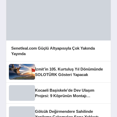
Senetleal.com Güçlü Altyapısıyla Çok Yakında
Yayında
İzmit’in 105. Kurtuluş Yıl Dönümünde
SOLOTÜRK Gösteri Yapacak
Kocaeli Başiskele’de Dev Ulaşım
Projesi: 9 Köprünün Montajı
Tamamlandı
Gölcük Değirmendere Sahilinde
Yenileme Çalışmaları Sona Yaklaştı