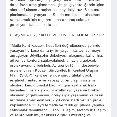
daha fazla araç girmemesi için çalışıyoruz. Şehrin içine
alternatif ulaşım araçları sokmayı istiyoruz. Biz bunu
planlamalarla yapıyoruz. Şehrin merkezinin ulaşımını
rahatlatmak için o şehre daha az araç sokmak
gerekiyor” ifadesini kullandı.
ULAŞIMDA HIZ, KALİTE VE KONFOR; KOCAELİ SKUP
‘’Mutlu Kent Kocaeli’’ hedefleri doğrultusunda şehirde
yaşayan herkese daha iyi bir yaşam kalitesi sunmayı
amaçlayan Büyükşehir Belediyesi, ulaşımda kalite, hız,
güven ve konforu sağlayabilmek amacıyla gelecek
projeksiyonunu belirledi. Avrupa Birliği’nin desteğiyle
projelendirilen Kocaeli Sürdürülebilir Kentsel Ulaşım
Planı (SKUP); kent genelinde sürdürülebilir, adil,
erişilebilir, entegre ve kapsayıcı bir ulaşım sistemi
oluştururken, otomobil bağımlılığını azaltarak trafik
hacimlerini ve sıkışıklığını azaltmayı, yaya ve bisikletli
ulaşımın çoğaltılmasını, dolayısıyla yaşamının kalitesini
artırmayı amaç ediniyor. 2 yıl önce startı verilen proje
kapsamında 12 ayrı temada ve farklı gruplarda yapılan
çalışmalar tamamlandı. ‘’Toplu Ulaşım, Motorsuz Ulaşım
ve Mikro Mobilite, Kentsel Lojistik, Özel Araç ve