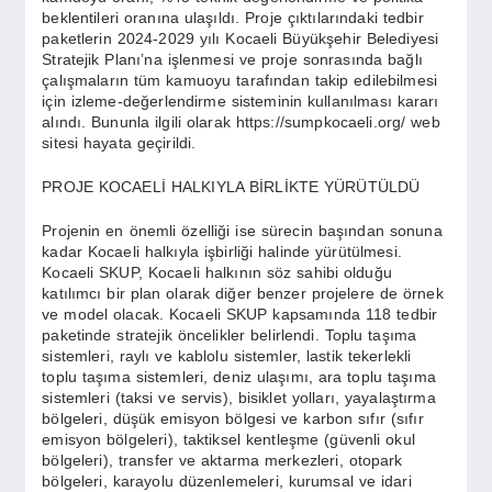
beklentileri oranına ulaşıldı. Proje çıktılarındaki tedbir
paketlerin 2024-2029 yılı Kocaeli Büyükşehir Belediyesi
Stratejik Planı’na işlenmesi ve proje sonrasında bağlı
çalışmaların tüm kamuoyu tarafından takip edilebilmesi
için izleme-değerlendirme sisteminin kullanılması kararı
alındı. Bununla ilgili olarak https://sumpkocaeli.org/ web
sitesi hayata geçirildi.
PROJE KOCAELİ HALKIYLA BİRLİKTE YÜRÜTÜLDÜ
Projenin en önemli özelliği ise sürecin başından sonuna
kadar Kocaeli halkıyla işbirliği halinde yürütülmesi.
Kocaeli SKUP, Kocaeli halkının söz sahibi olduğu
katılımcı bir plan olarak diğer benzer projelere de örnek
ve model olacak. Kocaeli SKUP kapsamında 118 tedbir
paketinde stratejik öncelikler belirlendi. Toplu taşıma
sistemleri, raylı ve kablolu sistemler, lastik tekerlekli
toplu taşıma sistemleri, deniz ulaşımı, ara toplu taşıma
sistemleri (taksi ve servis), bisiklet yolları, yayalaştırma
bölgeleri, düşük emisyon bölgesi ve karbon sıfır (sıfır
emisyon bölgeleri), taktiksel kentleşme (güvenli okul
bölgeleri), transfer ve aktarma merkezleri, otopark
bölgeleri, karayolu düzenlemeleri, kurumsal ve idari