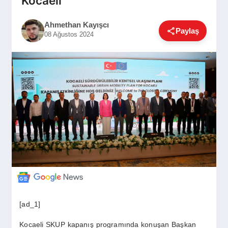
Kocaeli
GÜNDEM
Ahmethan Kayışcı
Paylaş
08 Ağustos 2024
SIYASET
EĞITIM
EKONOMI
DÜNYA
SAĞLIK
[ad_1]
Kocaeli SKUP kapanış programında konuşan Başkan