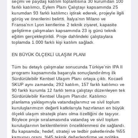
seçimi ve paydaş katılım toplantısına 30 kurumdan 100
farklı katılımcı, Eylem Planı Çalıştayı kapsamında 25
kurumdan 93 farklı katılımcı iştirak ederek, projeyle ilgili
görüş ve önerilerini belirtti. İtalya’nın Milano ve
Fransa’nın Lyon kentlerine 2 teknik ziyaret, kapasite
geliştirme çalışmaları kapsamında 23 iş günü teknik
eğitim gerçekleştirildi. Proje dahlindeki çalıştaylara
toplamda 1.000 farklı kişi katılım sağladı.
EN BÜYÜK ÖLÇEKLİ ULAŞIM PLANI
Tüm bu detaylı çalışmalar sonucunda Türkiye’nin IPA II
programı kapsamında başarıyla sonuçlandırılmış ilk
Sürdürülebilir Kentsel Ulaşım Planı ortaya çıktı. Kocaeli
SKUP aynı zamanda; 292 katılım, 157 farklı katılımcı ve
90 farklı kurumla 12 farklı tema çalıştayı düzenleyen tek
Sürdürülebilir Kentsel Ulaşım Planıdır. Katılımcı
planlama yaklaşımıyla vatandaşlarımız ve sivil toplum
kuruluşlarımızın değerli katkılarıyla hazırlanan en büyük
ölçekli ulaşım stratejik planı olma özelliğini de taşıyor.
Böylece proje sıralamasında vatandaş ve sivil toplum
kuruluşlarının beklentilerinin önceliklenmesi de sağlandı.
Bu kapsamda; hedef, strateji ve tedbir paketlerinde %55
kamuoyu oranı, %45 teknik değerlendirme ve politika