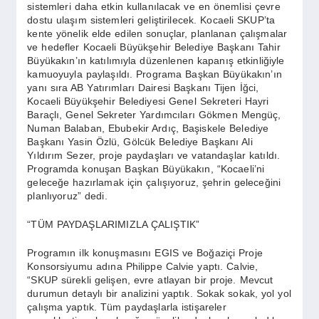
sistemleri daha etkin kullanılacak ve en önemlisi çevre
dostu ulaşım sistemleri geliştirilecek. Kocaeli SKUP’ta
kente yönelik elde edilen sonuçlar, planlanan çalışmalar
ve hedefler Kocaeli Büyükşehir Belediye Başkanı Tahir
Büyükakın’ın katılımıyla düzenlenen kapanış etkinliğiyle
kamuoyuyla paylaşıldı. Programa Başkan Büyükakın’ın
yanı sıra AB Yatırımları Dairesi Başkanı Tijen İğci,
Kocaeli Büyükşehir Belediyesi Genel Sekreteri Hayri
Baraçlı, Genel Sekreter Yardımcıları Gökmen Mengüç,
Numan Balaban, Ebubekir Ardıç, Başiskele Belediye
Başkanı Yasin Özlü, Gölcük Belediye Başkanı Ali
Yıldırım Sezer, proje paydaşları ve vatandaşlar katıldı.
Programda konuşan Başkan Büyükakın, “Kocaeli’ni
geleceğe hazırlamak için çalışıyoruz, şehrin geleceğini
planlıyoruz” dedi.
“TÜM PAYDAŞLARIMIZLA ÇALIŞTIK”
Programın ilk konuşmasını EGIS ve Boğaziçi Proje
Konsorsiyumu adına Philippe Calvie yaptı. Calvie,
“SKUP sürekli gelişen, evre atlayan bir proje. Mevcut
durumun detaylı bir analizini yaptık. Sokak sokak, yol yol
çalışma yaptık. Tüm paydaşlarla istişareler