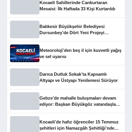
Kocaeli Sahillerinde Cankurtaran
Mesaisi: İlk Haftada 33 Kişi Kurtarıldı
Balıkesir Büyükşehir Belediyesi
Dursunbey’de Dört Yeni Projeyi
Hizmete Açtı
Meteoroloji’den beş il için kuvvetli yağış
ve sel uyarısı
Darıca Dutluk Sokak’ta Kapsamlı
Altyapı ve Üstyapı Yenilemesi Sürüyor
Gebze’de mahalle buluşmaları devam
ediyor: Başkan Büyükgöz vatandaşları
dinledi
Kocaeli’de hafız öğrenciler 15 Temmuz
şehitleri için Namazgâh Şehitliği’nde