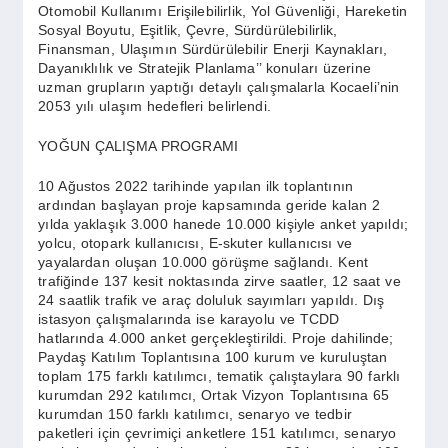
Otomobil Kullanımı Erişilebilirlik, Yol Güvenliği, Hareketin
Sosyal Boyutu, Eşitlik, Çevre, Sürdürülebilirlik,
Finansman, Ulaşımın Sürdürülebilir Enerji Kaynakları,
Dayanıklılık ve Stratejik Planlama’’ konuları üzerine
uzman grupların yaptığı detaylı çalışmalarla Kocaeli’nin
2053 yılı ulaşım hedefleri belirlendi.
YOĞUN ÇALIŞMA PROGRAMI
10 Ağustos 2022 tarihinde yapılan ilk toplantının
ardından başlayan proje kapsamında geride kalan 2
yılda yaklaşık 3.000 hanede 10.000 kişiyle anket yapıldı;
yolcu, otopark kullanıcısı, E-skuter kullanıcısı ve
yayalardan oluşan 10.000 görüşme sağlandı. Kent
trafiğinde 137 kesit noktasında zirve saatler, 12 saat ve
24 saatlik trafik ve araç doluluk sayımları yapıldı. Dış
istasyon çalışmalarında ise karayolu ve TCDD
hatlarında 4.000 anket gerçekleştirildi. Proje dahilinde;
Paydaş Katılım Toplantısına 100 kurum ve kuruluştan
toplam 175 farklı katılımcı, tematik çalıştaylara 90 farklı
kurumdan 292 katılımcı, Ortak Vizyon Toplantısına 65
kurumdan 150 farklı katılımcı, senaryo ve tedbir
paketleri için çevrimiçi anketlere 151 katılımcı, senaryo