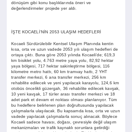
dönüşüm gibi konu başlıklarında öneri ve
değerlendirmeler projede yer aldı.
İŞTE KOCAELİ’NİN 2053 ULAŞIM HEDEFLERİ
Kocaeli Sürdürülebilir Kentsel Ulaşım Planında kentin
kısa, orta ve uzun vadede 2053 yılı ulaşım hedefleri de
ortaya çıktı. Buna göre 2053 yılında Kocaeli’de; 619,3
km bisiklet yolu, 4.763 metre yaya yolu, 82,92 hektar
yaya bölgesi, 717 hektar sakinleştirme bölgesi, 116
kilometre metro hattı, 60 km tramvay hattı, 2 YHT
transfer merkezi, 6 ana transfer merkezi, 256 km
rehabilite edilecek ve yeni yapılacak karayolu, 124,6 km
otobüs öncelikli güzergah, 36 rehabilite edilecek kavşak,
10 yeni kavşak, 17 türler arası transfer merkezi ve 18
adet park et devam et noktası olması planlanıyor. Tüm
bu hedeflere belirlenen plan doğrultusunda yapılacak
çalışmalarla ulaşılacak. Bu kapsamda kısa, orta ve uzun
vadede yapılacak çalışmalarla sonuç alınacak. Böylece
Kocaeli sadece havası, doğası, çevresiyle değil ulaşım
mekanizmaları ve trafik kaynaklı sorunlara getirdiği