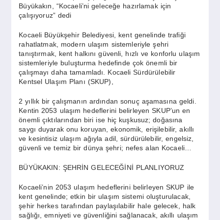
SPOR
Büyükakın, “Kocaeli’ni geleceğe hazırlamak için
çalışıyoruz” dedi
Kocaeli Büyükşehir Belediyesi, kent genelinde trafiği
YAŞAM
rahatlatmak, modern ulaşım sistemleriyle şehri
tanıştırmak, kent halkını güvenli, hızlı ve konforlu ulaşım
sistemleriyle buluşturma hedefinde çok önemli bir
çalışmayı daha tamamladı. Kocaeli Sürdürülebilir
Kentsel Ulaşım Planı (SKUP),
2 yıllık bir çalışmanın ardından sonuç aşamasına geldi.
Kentin 2053 ulaşım hedeflerini belirleyen SKUP’un en
önemli çıktılarından biri ise hiç kuşkusuz; doğasına
saygı duyarak onu koruyan, ekonomik, erişilebilir, akıllı
ve kesintisiz ulaşım ağıyla adil, sürdürülebilir, engelsiz,
güvenli ve temiz bir dünya şehri; nefes alan Kocaeli…
BÜYÜKAKIN: ŞEHRİN GELECEĞİNİ PLANLIYORUZ
Kocaeli’nin 2053 ulaşım hedeflerini belirleyen SKUP ile
kent genelinde; etkin bir ulaşım sistemi oluşturulacak,
şehir herkes tarafından paylaşılabilir hale gelecek, halk
sağlığı, emniyeti ve güvenliğini sağlanacak, akıllı ulaşım