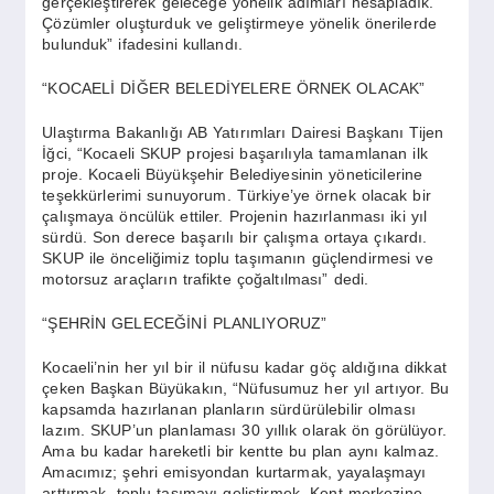
gerçekleştirerek geleceğe yönelik adımları hesapladık.
Çözümler oluşturduk ve geliştirmeye yönelik önerilerde
bulunduk” ifadesini kullandı.
“KOCAELİ DİĞER BELEDİYELERE ÖRNEK OLACAK”
Ulaştırma Bakanlığı AB Yatırımları Dairesi Başkanı Tijen
İğci, “Kocaeli SKUP projesi başarılıyla tamamlanan ilk
proje. Kocaeli Büyükşehir Belediyesinin yöneticilerine
teşekkürlerimi sunuyorum. Türkiye’ye örnek olacak bir
çalışmaya öncülük ettiler. Projenin hazırlanması iki yıl
sürdü. Son derece başarılı bir çalışma ortaya çıkardı.
SKUP ile önceliğimiz toplu taşımanın güçlendirmesi ve
motorsuz araçların trafikte çoğaltılması” dedi.
“ŞEHRİN GELECEĞİNİ PLANLIYORUZ”
Kocaeli’nin her yıl bir il nüfusu kadar göç aldığına dikkat
çeken Başkan Büyükakın, “Nüfusumuz her yıl artıyor. Bu
kapsamda hazırlanan planların sürdürülebilir olması
lazım. SKUP’un planlaması 30 yıllık olarak ön görülüyor.
Ama bu kadar hareketli bir kentte bu plan aynı kalmaz.
Amacımız; şehri emisyondan kurtarmak, yayalaşmayı
arttırmak, toplu taşımayı geliştirmek. Kent merkezine