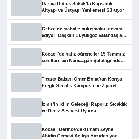
Darıca Dutluk Sokak’ta Kapsamlı
Altyapı ve Üstyapı Yenilemesi Sürüyor
Gebze’de mahalle buluşmaları devam
ediyor: Başkan Büyükgöz vatandaşları
dinledi
Kocaeli’de hafız öğrenciler 15 Temmuz
şehitleri için Namazgâh Şehitliği’nde
buluştu
Ticaret Bakanı Ömer Bolat’tan Konya
Ereğli Gençlik Kampüsü’ne Ziyaret
İzmir’in İklim Geleceği Raporu: Sıcaklık
ve Deniz Seviyesi Uyarısı
Kocaeli Derince’deki İmam Zeynel
Abidin Cemevi Açılışa Hazırlanıyor