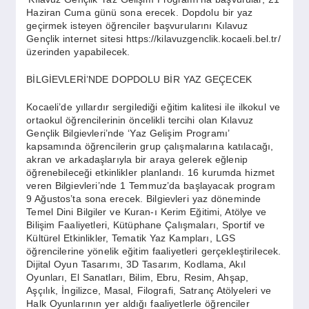
SPOR
Haziran Cuma günü sona erecek. Dopdolu bir yaz
geçirmek isteyen öğrenciler başvurularını Kılavuz
Gençlik internet sitesi https://kilavuzgenclik.kocaeli.bel.tr/
YAŞAM
üzerinden yapabilecek.
BİLGİEVLERİ’NDE DOPDOLU BİR YAZ GEÇECEK
Kocaeli’de yıllardır sergilediği eğitim kalitesi ile ilkokul ve
ortaokul öğrencilerinin öncelikli tercihi olan Kılavuz
Gençlik Bilgievleri’nde ‘Yaz Gelişim Programı’
kapsamında öğrencilerin grup çalışmalarına katılacağı,
akran ve arkadaşlarıyla bir araya gelerek eğlenip
öğrenebileceği etkinlikler planlandı. 16 kurumda hizmet
veren Bilgievleri’nde 1 Temmuz’da başlayacak program
9 Ağustos’ta sona erecek. Bilgievleri yaz döneminde
Temel Dini Bilgiler ve Kuran-ı Kerim Eğitimi, Atölye ve
Bilişim Faaliyetleri, Kütüphane Çalışmaları, Sportif ve
Kültürel Etkinlikler, Tematik Yaz Kampları, LGS
öğrencilerine yönelik eğitim faaliyetleri gerçekleştirilecek.
Dijital Oyun Tasarımı, 3D Tasarım, Kodlama, Akıl
Oyunları, El Sanatları, Bilim, Ebru, Resim, Ahşap,
Aşçılık, İngilizce, Masal, Filografi, Satranç Atölyeleri ve
Halk Oyunlarının yer aldığı faaliyetlerle öğrenciler