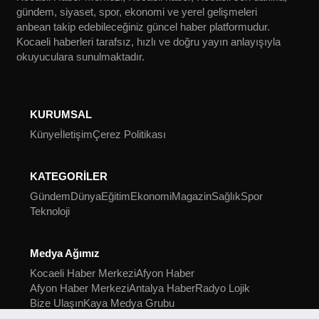
gündem, siyaset, spor, ekonomi ve yerel gelişmeleri
anbean takip edebileceğiniz güncel haber platformudur.
Kocaeli haberleri tarafsız, hızlı ve doğru yayın anlayışıyla
okuyuculara sunulmaktadır.
KURUMSAL
Künye
İletişim
Çerez Politikası
KATEGORİLER
Gündem
Dünya
Eğitim
Ekonomi
Magazin
Sağlık
Spor
Teknoloji
Medya Ağımız
Kocaeli Haber Merkezi
Afyon Haber
Afyon Haber Merkezi
Antalya Haber
Radyo Lojik
Bize Ulaşın
Kaya Medya Grubu