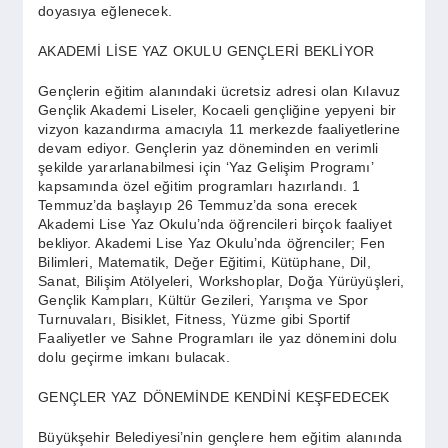
doyasıya eğlenecek.
AKADEMİ LİSE YAZ OKULU GENÇLERİ BEKLİYOR
Gençlerin eğitim alanındaki ücretsiz adresi olan Kılavuz
Gençlik Akademi Liseler, Kocaeli gençliğine yepyeni bir
vizyon kazandırma amacıyla 11 merkezde faaliyetlerine
devam ediyor. Gençlerin yaz döneminden en verimli
şekilde yararlanabilmesi için ‘Yaz Gelişim Programı’
kapsamında özel eğitim programları hazırlandı. 1
Temmuz’da başlayıp 26 Temmuz’da sona erecek
Akademi Lise Yaz Okulu’nda öğrencileri birçok faaliyet
bekliyor. Akademi Lise Yaz Okulu’nda öğrenciler; Fen
Bilimleri, Matematik, Değer Eğitimi, Kütüphane, Dil,
Sanat, Bilişim Atölyeleri, Workshoplar, Doğa Yürüyüşleri,
Gençlik Kampları, Kültür Gezileri, Yarışma ve Spor
Turnuvaları, Bisiklet, Fitness, Yüzme gibi Sportif
Faaliyetler ve Sahne Programları ile yaz dönemini dolu
dolu geçirme imkanı bulacak.
GENÇLER YAZ DÖNEMİNDE KENDİNİ KEŞFEDECEK
Büyükşehir Belediyesi’nin gençlere hem eğitim alanında