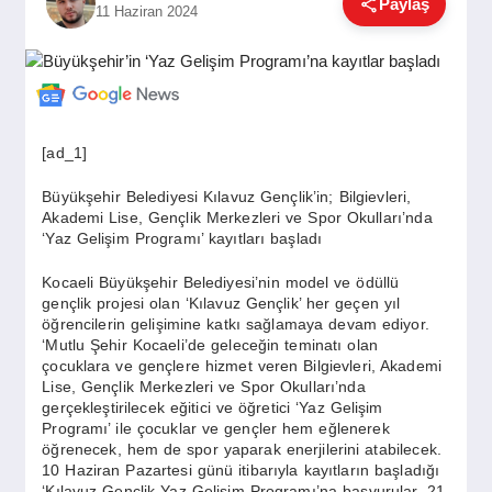
Paylaş
11 Haziran 2024
GÜNDEM
SIYASET
[ad_1]
EĞITIM
Büyükşehir Belediyesi Kılavuz Gençlik’in; Bilgievleri,
Akademi Lise, Gençlik Merkezleri ve Spor Okulları’nda
‘Yaz Gelişim Programı’ kayıtları başladı
EKONOMI
Kocaeli Büyükşehir Belediyesi’nin model ve ödüllü
gençlik projesi olan ‘Kılavuz Gençlik’ her geçen yıl
öğrencilerin gelişimine katkı sağlamaya devam ediyor.
DÜNYA
‘Mutlu Şehir Kocaeli’de geleceğin teminatı olan
çocuklara ve gençlere hizmet veren Bilgievleri, Akademi
Lise, Gençlik Merkezleri ve Spor Okulları’nda
gerçekleştirilecek eğitici ve öğretici ‘Yaz Gelişim
SAĞLIK
Programı’ ile çocuklar ve gençler hem eğlenerek
öğrenecek, hem de spor yaparak enerjilerini atabilecek.
10 Haziran Pazartesi günü itibarıyla kayıtların başladığı
‘Kılavuz Gençlik Yaz Gelişim Programı’na başvurular, 21