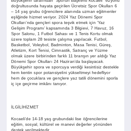
Büyükşehir tarafından “Sporun Başkenti Kocaeli” vizyonu
doğrultusunda hayata geçirilen Ücretsiz Spor Okulları 6
– 14 yaş grubu öğrencilere alanında uzman eğitmenler
eşliğinde hizmet veriyor. 2024 Yaz Dönemi Spor
Okulları’nda gençleri spora teşvik etmek için ‘Yaz
Gelişim Programı’ kapsamında 3 Bilgievi, 7 Havuz, 16
Spor Salonu, 1 Futbol Sahası ve 1 Tenis Kortu olmak
üzere toplam 28 tesiste çalışma yapılacak. Futbol,
Basketbol, Voleybol, Badminton, Masa Tenisi, Güreş,
Atletizm, Kort Tenisi, Cimnastik, Satranç ve Yüzme
olmak üzere birbirinden farklı 11 branşın yer aldığı Yaz
Dönemi Spor Okulları 24 Haziran’da başlayacak.
Büyükşehir spora ve sporcuya verdiği kesintisiz destekle
hem kentin spor potansiyelini yükseltmeyi hedefliyor
hem de çocuklara ve gençlere yaz tatili dönemini sporla
iç içe geçirme imkânı tanıyor.
İLGİLİHİZMET
Kocaeli’de 14-18 yaş grubundaki lise öğrencilerine
eğitim, sosyal, kültürel ve manevi değerler yönünden
destek verilmektedir.