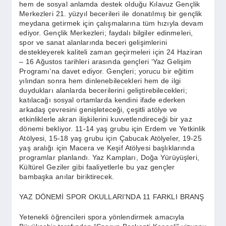
hem de sosyal anlamda destek olduğu Kılavuz Gençlik
Merkezleri 21. yüzyıl becerileri ile donatılmış bir gençlik
meydana getirmek için çalışmalarına tüm hızıyla devam
ediyor. Gençlik Merkezleri; faydalı bilgiler edinmeleri,
spor ve sanat alanlarında beceri gelişimlerini
destekleyerek kaliteli zaman geçirmeleri için 24 Haziran
– 16 Ağustos tarihleri arasında gençleri ‘Yaz Gelişim
Programı’na davet ediyor. Gençleri; yorucu bir eğitim
yılından sonra hem dinlenebilecekleri hem de ilgi
duydukları alanlarda becerilerini geliştirebilecekleri;
katılacağı sosyal ortamlarda kendini ifade ederken
arkadaş çevresini genişleteceği, çeşitli atölye ve
etkinliklerle akran ilişkilerini kuvvetlendireceği bir yaz
dönemi bekliyor. 11-14 yaş grubu için Erdem ve Yetkinlik
Atölyesi, 15-18 yaş grubu için Çabucak Atölyeler, 19-25
yaş aralığı için Macera ve Keşif Atölyesi başlıklarında
programlar planlandı. Yaz Kampları, Doğa Yürüyüşleri,
Kültürel Geziler gibi faaliyetlerle bu yaz gençler
bambaşka anılar biriktirecek.
YAZ DÖNEMİ SPOR OKULLARI’NDA 11 FARKLI BRANŞ
Yetenekli öğrencileri spora yönlendirmek amacıyla