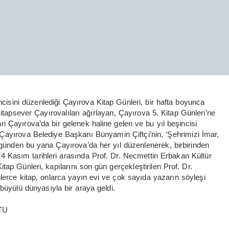
ncisini düzenlediği Çayırova Kitap Günleri, bir hafta boyunca
kitapsever Çayırovalıları ağırlayan, Çayırova 5. Kitap Günleri’ne
 Çayırova’da bir gelenek haline gelen ve bu yıl beşincisi
Çayırova Belediye Başkanı Bünyamin Çiftçi’nin, ‘Şehrimizi İmar,
o günden bu yana Çayırova’da her yıl düzenlenerek, birbirinden
24 Kasım tarihleri arasında Prof. Dr. Necmettin Erbakan Kültür
ap Günleri, kapılarını son gün gerçekleştirilen Prof. Dr.
lerce kitap, onlarca yayın evi ve çok sayıda yazarın söyleşi
 büyülü dünyasıyla bir araya geldi.
TU