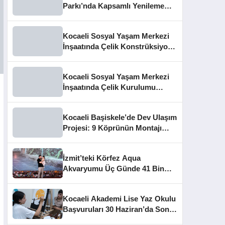
Parkı’nda Kapsamlı Yenileme
Başladı
Kocaeli Sosyal Yaşam Merkezi
İnşaatında Çelik Konstrüksiyon
Aşaması Tamamlandı
Kocaeli Sosyal Yaşam Merkezi
İnşaatında Çelik Kurulumu
Tamamlandı
Kocaeli Başiskele’de Dev Ulaşım
Projesi: 9 Köprünün Montajı
Tamamlandı
İzmit’teki Körfez Aqua
Akvaryumu Üç Günde 41 Bin
Ziyaretçiye Ulaştı
Kocaeli Akademi Lise Yaz Okulu
Başvuruları 30 Haziran’da Sona
Eriyor