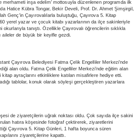
ti ve merhameti inşa edelim’ mottosuyla düzenlenen programda ilk
 Hatice Kübra Tongar, Bekir Develi, Prof. Dr. Ahmet Şimşirgil,
lah Genç’in Çayırovalılarla buluştuğu, Çayırova 5. Kitap
 60 yerel yazar ve çocuk kitabı yazarlarının da ilçe sakinleriyle
okurlarıyla tanıştı. Özellikle Çayırovalı öğrencilerin sıklıkla
ı aileler de büyük bir keyifle gezdi.
stant Çayırova Belediyesi Fatma Çelik Engelliler Merkezi’nde
lediği alan oldu. Fatma Çelik Engelliler Merkezi’nde eğitim alan
 kitap ayraçlarını etkinliklere katılan misafirlere hediye etti.
rladığı tablolar, konuk olarak söyleşi gerçekleştiren yazarlara
şesi de ziyaretçilerin uğrak noktası oldu. Çok sayıda ilçe sakini
ulan hatıra köşesinde fotoğraf çektirerek, ziyaretlerini
ttiği Çayırova 5. Kitap Günleri, 1 hafta boyunca süren
pılarını ziyaretçilerine kapattı.