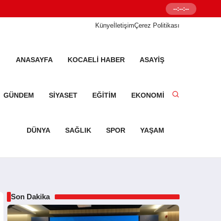
--:--:--
Senetleal.com G
Künye
İletişim
Çerez Politikası
ANASAYFA
KOCAELI HABER
ASAYIŞ
GÜNDEM
SIYASET
EĞITIM
EKONOMI
DÜNYA
SAĞLIK
SPOR
YAŞAM
Son Dakika