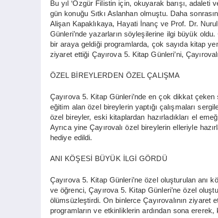
Bu yıl ‘Özgür Filistin için, okuyarak barışı, adale
gün konuğu Sıtkı Aslanhan olmuştu. Daha sonrasında
Alişan Kapaklıkaya, Hayati İnanç ve Prof. Dr. Nurul
Günleri’nde yazarların söyleşilerine ilgi büyük oldu.
bir araya geldiği programlarda, çok sayıda kitap yeni 
ziyaret ettiği Çayırova 5. Kitap Günleri’ni, Çayıroval
ÖZEL BİREYLERDEN ÖZEL ÇALIŞMA
Çayırova 5. Kitap Günleri’nde en çok dikkat çeken 
eğitim alan özel bireylerin yaptığı çalışmaları sergi
özel bireyler, eski kitaplardan hazırladıkları el emeği
Ayrıca yine Çayırovalı özel bireylerin elleriyle hazı
hediye edildi.
ANI KÖŞESİ BÜYÜK İLGİ GÖRDÜ
Çayırova 5. Kitap Günleri’ne özel oluşturulan anı kö
ve öğrenci, Çayırova 5. Kitap Günleri’ne özel oluştur
ölümsüzleştirdi. On binlerce Çayırovalının ziyaret e
programların ve etkinliklerin ardından sona ererek, ka