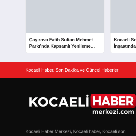
Çayırova Fatih Sultan Mehmet
Kocaeli S
Parkı’nda Kapsamlı Yenileme
İnşaatında
Başladı
Aşaması 
Kocaeli Haber, Son Dakika ve Güncel Haberler
Kocaeli Haber Merkezi, Kocaeli haber, Kocaeli son