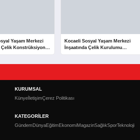
osyal Yaşam Merkezi
Kocaeli Sosyal Yaşam Merkezi
 Çelik Konstrüksiyon
İnşaatında Çelik Kurulumu
Tamamlandı
Tamamlandı
KURUMSAL
Künye
İletişim
Çerez Politikası
KATEGORİLER
Gündem
Dünya
Eğitim
Ekonomi
Magazin
Sağlık
Spor
Teknoloji