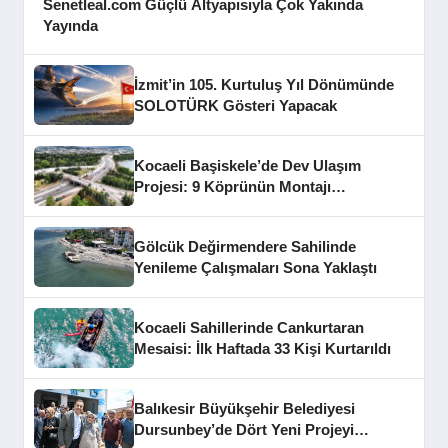
Senetleal.com Güçlü Altyapısıyla Çok Yakında
Yayında
İzmit’in 105. Kurtuluş Yıl Dönümünde
SOLOTÜRK Gösteri Yapacak
Kocaeli Başiskele’de Dev Ulaşım
Projesi: 9 Köprünün Montajı
Tamamlandı
Gölcük Değirmendere Sahilinde
Yenileme Çalışmaları Sona Yaklaştı
Kocaeli Sahillerinde Cankurtaran
Mesaisi: İlk Haftada 33 Kişi Kurtarıldı
Balıkesir Büyükşehir Belediyesi
Dursunbey’de Dört Yeni Projeyi