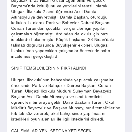
Büyükakın, 23 Nisan Ulusal Egemenlik ve Çocuk
SPOR
Bayramı’nda koltuğunu ve yetkilerini temsili olarak
Ulugazi İlkokulu 2.sınıf öğrencisi Asel Damla
Altınsoylu’ya devretmişti. Damla Başkan, oturduğu
YAŞAM
koltukta ilk olarak Park ve Bahçeler Dairesi Başkanı
Cenan Turan’dan çocuklar ve gençler için yapılan
çalışmaları öğrenmişti. Ardından da okulu için bazı
isteklerde bulunmuştu. Küçük başkanın 23 Nisan’daki
talimatı doğrultusunda Büyükşehir ekipleri, Ulugazi
İlkokulu’nda yapacakları çalışmalar öncesinde saha
incelemesi gerçekleştirdi.
SINIF TEMSİLCİLERİNİN FİKRİ ALINDI
Ulugazi İlkokulu’nun bahçesinde yapılacak çalışmalar
öncesinde Park ve Bahçeler Dairesi Başkanı Cenan
Turan, Ulugazi İlkokulu Müdürü Süleyman Beyazyüz,
Başkan Asel Damla Altınsoylu ve sınıf temsilcisi
öğrencileri bir araya geldi. Daire Başkanı Turan, Okul
Müdürü Beyazyüz ve Başkan Altınsoy, sınıf temsilcilerine
tek tek söz vererek, okul bahçesinde yapılmasını
istedikleri oyun alanları ile ilgili isteklerini dinledi.
ÇALIŞMALAR YENİ SEZONA YETİŞECEK