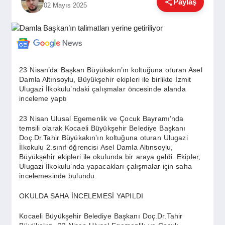
Paylaş
02 Mayıs 2025
GÜNDEM
SIYASET
23 Nisan’da Başkan Büyükakın’ın koltuğuna oturan Asel
Damla Altınsoylu, Büyükşehir ekipleri ile birlikte İzmit
EĞITIM
Ulugazi İlkokulu’ndaki çalışmalar öncesinde alanda
inceleme yaptı
23 Nisan Ulusal Egemenlik ve Çocuk Bayramı’nda
EKONOMI
temsili olarak Kocaeli Büyükşehir Belediye Başkanı
Doç.Dr.Tahir Büyükakın’ın koltuğuna oturan Ulugazi
İlkokulu 2.sınıf öğrencisi Asel Damla Altınsoylu,
DÜNYA
Büyükşehir ekipleri ile okulunda bir araya geldi. Ekipler,
Ulugazi İlkokulu’nda yapacakları çalışmalar için saha
incelemesinde bulundu.
SAĞLIK
OKULDA SAHA İNCELEMESİ YAPILDI
Kocaeli Büyükşehir Belediye Başkanı Doç.Dr.Tahir