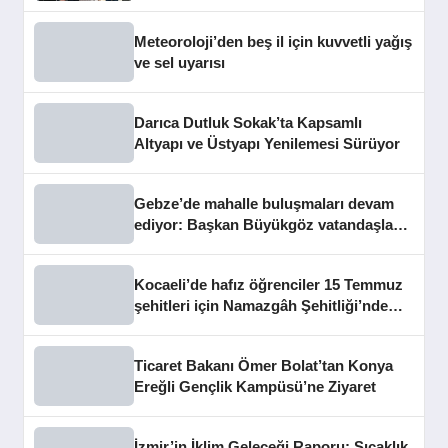
Hizmete Açtı
Meteoroloji’den beş il için kuvvetli yağış
ve sel uyarısı
Darıca Dutluk Sokak’ta Kapsamlı
Altyapı ve Üstyapı Yenilemesi Sürüyor
Gebze’de mahalle buluşmaları devam
ediyor: Başkan Büyükgöz vatandaşları
dinledi
Kocaeli’de hafız öğrenciler 15 Temmuz
şehitleri için Namazgâh Şehitliği’nde
buluştu
Ticaret Bakanı Ömer Bolat’tan Konya
Ereğli Gençlik Kampüsü’ne Ziyaret
İzmir’in İklim Geleceği Raporu: Sıcaklık