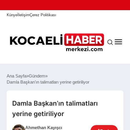
Künye
İletişim
Çerez Politikası
ANASAYFA
Ana Sayfa
Gündem
Damla Başkan’ın talimatları yerine getiriliyor
KOCAELI HABER
Damla Başkan’ın talimatları
yerine getiriliyor
ASAYIŞ
Ahmethan Kayışcı