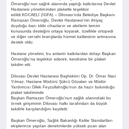
SPOR
Ömeroğlu’nun sağlık alanında yaptığı katkılarına Devlet
Hastanesi yönetiminden plaketle teşekkür
edildi.KOCAELİ (İGFA) – Dilovası’nda Belediye Başkanı
Ramazan Ömeroğlu, Devlet Hastanesi’nin ihtiyaç
YAŞAM
duyduğu bazı tıbbi cihazların ve aletlerin temini
konusunda desteğini ortaya koyarak, özellikle ortopedi
ve diğer cerrahi branşlarda hizmet kalitesinin artmasına
destek oldu.
Hastane yönetimi, bu anlamlı katkılardan dolayı Başkan
Ömeroğlu’na teşekkür ederek, kendisine bir plaket
takdim etti.
Dilovası Devlet Hastanesi Başhekimi Op. Dr. Ömer Naci
Yılmaz; Hastane Müdürü Şükrü Gözalan ve Müdür
Yardımcısı Dilek Feyzullahoğlu’nun da hazır bulunduğu
plaket takdiminde
Başkan Ramazan Ömeroğlu’nun sağlık alanındaki bu
örnek girişiminin Dilovası halkı tarafından da büyük
takdirle karşılandığını kaydetti.
Başkan Ömeroğlu, Sağlık Bakanlığı Kalite Standartları
ekiplerince yapılan denetimlerde yüksek puan alan