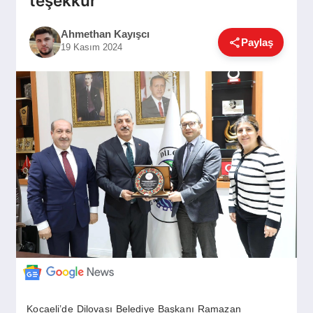
teşekkür
GÜNDEM
Ahmethan Kayışcı
Paylaş
19 Kasım 2024
SIYASET
EĞITIM
EKONOMI
DÜNYA
SAĞLIK
Kocaeli’de Dilovası Belediye Başkanı Ramazan