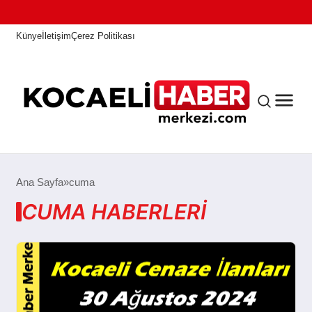
Künye
İletişim
Çerez Politikası
ANASAYFA
Ana Sayfa
cuma
CUMA HABERLERI
KOCAELI HABER
ASAYIŞ