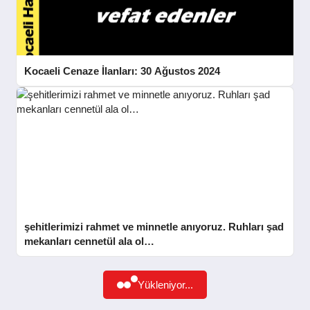
GÜNDEM
SIYASET
Kocaeli Cenaze İlanları: 30 Ağustos 2024
EĞITIM
EKONOMI
DÜNYA
şehitlerimizi rahmet ve minnetle anıyoruz. Ruhları şad
mekanları cennetül ala ol…
SAĞLIK
Yükleniyor...