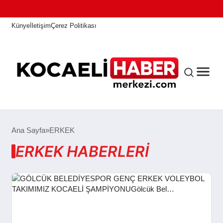
Künye
İletişim
Çerez Politikası
ANASAYFA
Ana Sayfa
ERKEK
ERKEK HABERLERI
KOCAELI HABER
ASAYIŞ