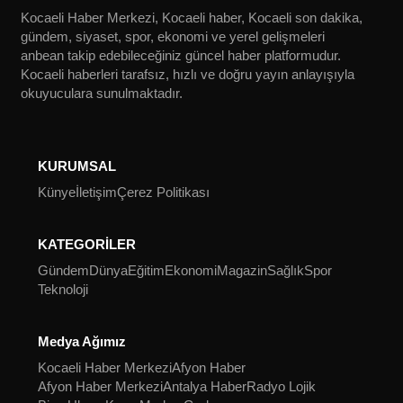
SPOR
Kocaeli Haber Merkezi, Kocaeli haber, Kocaeli son dakika,
gündem, siyaset, spor, ekonomi ve yerel gelişmeleri
anbean takip edebileceğiniz güncel haber platformudur.
YAŞAM
Kocaeli haberleri tarafsız, hızlı ve doğru yayın anlayışıyla
okuyuculara sunulmaktadır.
KURUMSAL
Künye
İletişim
Çerez Politikası
KATEGORİLER
Gündem
Dünya
Eğitim
Ekonomi
Magazin
Sağlık
Spor
Teknoloji
Medya Ağımız
Kocaeli Haber Merkezi
Afyon Haber
Afyon Haber Merkezi
Antalya Haber
Radyo Lojik