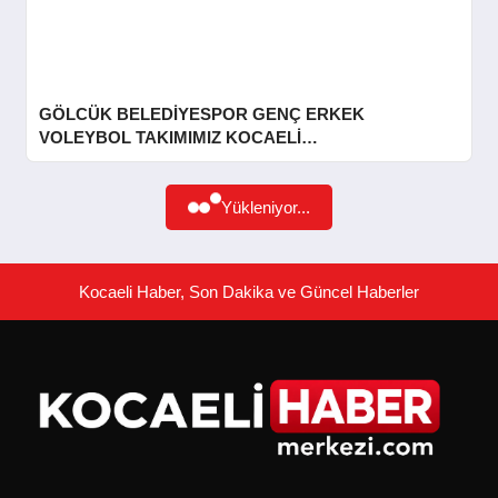
GÜNDEM
SIYASET
GÖLCÜK BELEDİYESPOR GENÇ ERKEK
VOLEYBOL TAKIMIMIZ KOCAELİ
ŞAMPİYONUGölcük Bel…
EĞITIM
Yükleniyor...
EKONOMI
Kocaeli Haber, Son Dakika ve Güncel Haberler
DÜNYA
SAĞLIK