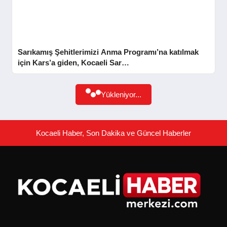
GÜNDEM
SIYASET
Sarıkamış Şehitlerimizi Anma Programı’na katılmak
için Kars’a giden, Kocaeli Sar…
EĞITIM
Yükleniyor...
EKONOMI
Kocaeli Haber, Son Dakika ve Güncel Haberler
DÜNYA
SAĞLIK