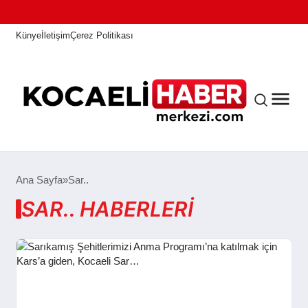
Künye
İletişim
Çerez Politikası
ANASAYFA
Ana Sayfa
Sar..
SAR.. HABERLERI
KOCAELI HABER
ASAYIŞ