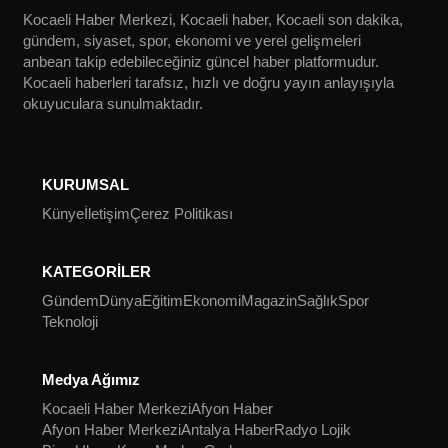
SPOR
Kocaeli Haber Merkezi, Kocaeli haber, Kocaeli son dakika,
gündem, siyaset, spor, ekonomi ve yerel gelişmeleri
anbean takip edebileceğiniz güncel haber platformudur.
YAŞAM
Kocaeli haberleri tarafsız, hızlı ve doğru yayın anlayışıyla
okuyuculara sunulmaktadır.
KURUMSAL
Künye
İletişim
Çerez Politikası
KATEGORİLER
Gündem
Dünya
Eğitim
Ekonomi
Magazin
Sağlık
Spor
Teknoloji
Medya Ağımız
Kocaeli Haber Merkezi
Afyon Haber
Afyon Haber Merkezi
Antalya Haber
Radyo Lojik