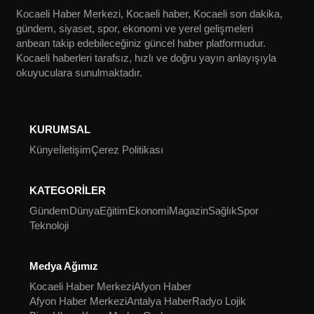
SPOR
Kocaeli Haber Merkezi, Kocaeli haber, Kocaeli son dakika,
gündem, siyaset, spor, ekonomi ve yerel gelişmeleri
anbean takip edebileceğiniz güncel haber platformudur.
YAŞAM
Kocaeli haberleri tarafsız, hızlı ve doğru yayın anlayışıyla
okuyuculara sunulmaktadır.
KURUMSAL
Künye
İletişim
Çerez Politikası
KATEGORİLER
Gündem
Dünya
Eğitim
Ekonomi
Magazin
Sağlık
Spor
Teknoloji
Medya Ağımız
Kocaeli Haber Merkezi
Afyon Haber
Afyon Haber Merkezi
Antalya Haber
Radyo Lojik