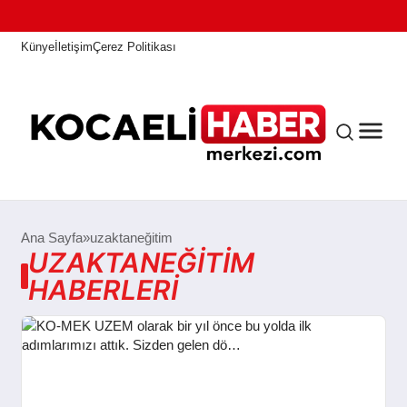
Künye
İletişim
Çerez Politikası
ANASAYFA
Ana Sayfa
uzaktaneğitim
UZAKTANEĞITIM
HABERLERI
KOCAELI HABER
ASAYIŞ