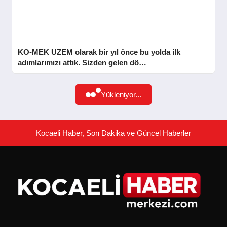
GÜNDEM
SIYASET
KO-MEK UZEM olarak bir yıl önce bu yolda ilk
adımlarımızı attık. Sizden gelen dö…
EĞITIM
Yükleniyor...
EKONOMI
Kocaeli Haber, Son Dakika ve Güncel Haberler
DÜNYA
SAĞLIK