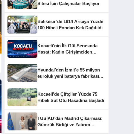
Sitesi İçin Çalışmalar Başlıyor
Balıkesir’de 1914 Arıcıya Yüzde
100 Hibeli Fondan Kek Dağıtıldı
Kocaeli’nin İlk Gül Serasında
Hasat: Kadın Girişimciden
Kozmetik Markasına
Hyundai’den İzmit’e 55 milyon
euroluk yeni batarya fabrikası
yatırımı
Kocaeli’de Çiftçiler Yüzde 75
Hibeli Süt Otu Hasadına Başladı
TÜSİAD’dan Madrid Çıkarması:
Gümrük Birliği ve Yatırım
Masada