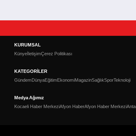
KURUMSAL
Künye
İletişim
Çerez Politikası
KATEGORİLER
Gündem
Dünya
Eğitim
Ekonomi
Magazin
Sağlık
Spor
Teknoloji
Medya Ağımız
Kocaeli Haber Merkezi
Afyon Haber
Afyon Haber Merkezi
Anta