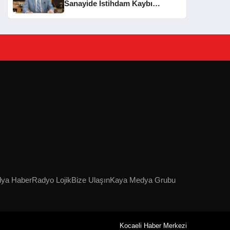
Sanayide İstihdam Kaybı
Sürüyor, Nefes Kredisi Başlıyor
lya Haber
Radyo Lojik
Bize Ulaşın
Kaya Medya Grubu
Kocaeli Haber Merkezi