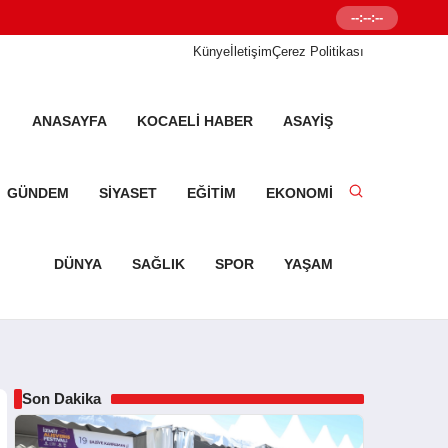
--:--:--
Senetleal.com G
Künye
İletişim
Çerez Politikası
ANASAYFA
KOCAELI HABER
ASAYIŞ
GÜNDEM
SIYASET
EĞITIM
EKONOMI
DÜNYA
SAĞLIK
SPOR
YAŞAM
Son Dakika