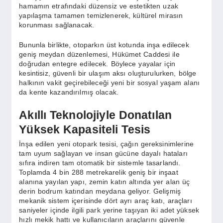
hamamın etrafındaki düzensiz ve estetikten uzak
yapılaşma tamamen temizlenerek, kültürel mirasın
korunması sağlanacak.
Bununla birlikte, otoparkın üst kotunda inşa edilecek
geniş meydan düzenlemesi, Hükümet Caddesi ile
doğrudan entegre edilecek. Böylece yayalar için
kesintisiz, güvenli bir ulaşım aksı oluşturulurken, bölge
halkının vakit geçirebileceği yeni bir sosyal yaşam alanı
da kente kazandırılmış olacak.
Akıllı Teknolojiyle Donatılan
Yüksek Kapasiteli Tesis
İnşa edilen yeni otopark tesisi, çağın gereksinimlerine
tam uyum sağlayan ve insan gücüne dayalı hataları
sıfıra indiren tam otomatik bir sistemle tasarlandı.
Toplamda 4 bin 288 metrekarelik geniş bir inşaat
alanına yayılan yapı, zemin katın altında yer alan üç
derin bodrum katından meydana geliyor. Gelişmiş
mekanik sistem içerisinde dört ayrı araç katı, araçları
saniyeler içinde ilgili park yerine taşıyan iki adet yüksek
hızlı mekik hattı ve kullanıcıların araçlarını güvenle