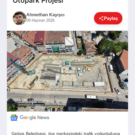
Otopark Projesi
GÜNDEM
Ahmethan Kayışcı
Paylaş
09 Haziran 2026
SIYASET
EĞITIM
EKONOMI
DÜNYA
SAĞLIK
Gebze Belediyesi, ilçe merkezindeki trafik yoğunluğuna