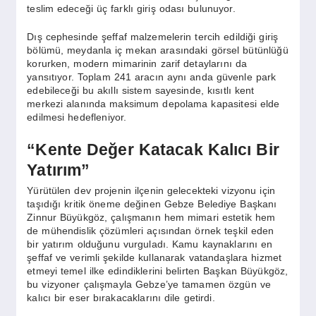
teslim edeceği üç farklı giriş odası bulunuyor.
Dış cephesinde şeffaf malzemelerin tercih edildiği giriş
bölümü, meydanla iç mekan arasındaki görsel bütünlüğü
korurken, modern mimarinin zarif detaylarını da
yansıtıyor. Toplam 241 aracın aynı anda güvenle park
edebileceği bu akıllı sistem sayesinde, kısıtlı kent
merkezi alanında maksimum depolama kapasitesi elde
edilmesi hedefleniyor.
“Kente Değer Katacak Kalıcı Bir
Yatırım”
Yürütülen dev projenin ilçenin gelecekteki vizyonu için
taşıdığı kritik öneme değinen Gebze Belediye Başkanı
Zinnur Büyükgöz, çalışmanın hem mimari estetik hem
de mühendislik çözümleri açısından örnek teşkil eden
bir yatırım olduğunu vurguladı. Kamu kaynaklarını en
şeffaf ve verimli şekilde kullanarak vatandaşlara hizmet
etmeyi temel ilke edindiklerini belirten Başkan Büyükgöz,
bu vizyoner çalışmayla Gebze’ye tamamen özgün ve
kalıcı bir eser bırakacaklarını dile getirdi.