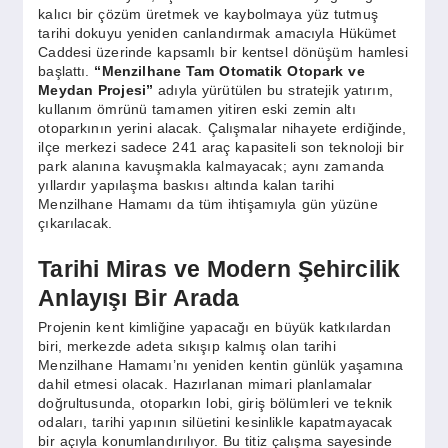
SPOR
kalıcı bir çözüm üretmek ve kaybolmaya yüz tutmuş
tarihi dokuyu yeniden canlandırmak amacıyla Hükümet
Caddesi üzerinde kapsamlı bir kentsel dönüşüm hamlesi
başlattı.
“Menzilhane Tam Otomatik Otopark ve
YAŞAM
Meydan Projesi”
adıyla yürütülen bu stratejik yatırım,
kullanım ömrünü tamamen yitiren eski zemin altı
otoparkının yerini alacak. Çalışmalar nihayete erdiğinde,
ilçe merkezi sadece 241 araç kapasiteli son teknoloji bir
park alanına kavuşmakla kalmayacak; aynı zamanda
yıllardır yapılaşma baskısı altında kalan tarihi
Menzilhane Hamamı da tüm ihtişamıyla gün yüzüne
çıkarılacak.
Tarihi Miras ve Modern Şehircilik
Anlayışı Bir Arada
Projenin kent kimliğine yapacağı en büyük katkılardan
biri, merkezde adeta sıkışıp kalmış olan tarihi
Menzilhane Hamamı’nı yeniden kentin günlük yaşamına
dahil etmesi olacak. Hazırlanan mimari planlamalar
doğrultusunda, otoparkın lobi, giriş bölümleri ve teknik
odaları, tarihi yapının silüetini kesinlikle kapatmayacak
bir açıyla konumlandırılıyor. Bu titiz çalışma sayesinde