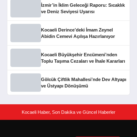
İzmir’in İklim Geleceği Raporu: Sıcaklık
ve Deniz Seviyesi Uyarısı
Kocaeli Derince’deki İmam Zeynel
Abidin Cemevi Açılışa Hazırlanıyor
Kocaeli Büyükşehir Encümeni’nden
Toplu Taşıma Cezaları ve İhale Kararları
Gölcük Çiftlik Mahallesi’nde Dev Altyapı
ve Üstyapı Dönüşümü
Kocaeli Haber, Son Dakika ve Güncel Haberler