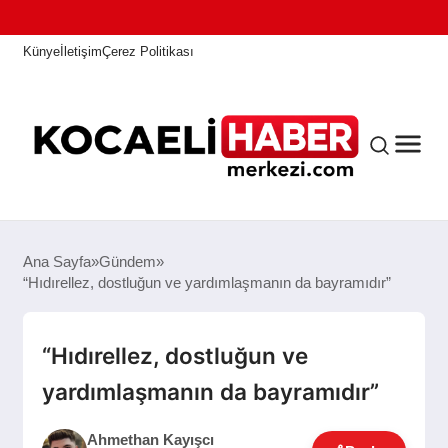
Künye
İletişim
Çerez Politikası
ANASAYFA
Ana Sayfa
Gündem
“Hıdırellez, dostluğun ve yardımlaşmanın da bayramıdır”
KOCAELI HABER
“Hıdırellez, dostluğun ve
yardımlaşmanın da bayramıdır”
ASAYIŞ
Ahmethan Kayışcı