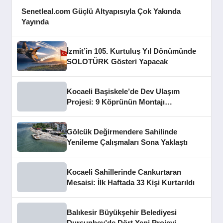
Senetleal.com Güçlü Altyapısıyla Çok Yakında
Yayında
İzmit’in 105. Kurtuluş Yıl Dönümünde
SOLOTÜRK Gösteri Yapacak
Kocaeli Başiskele’de Dev Ulaşım
Projesi: 9 Köprünün Montajı
Tamamlandı
Gölcük Değirmendere Sahilinde
Yenileme Çalışmaları Sona Yaklaştı
Kocaeli Sahillerinde Cankurtaran
Mesaisi: İlk Haftada 33 Kişi Kurtarıldı
Balıkesir Büyükşehir Belediyesi
Dursunbey’de Dört Yeni Projeyi