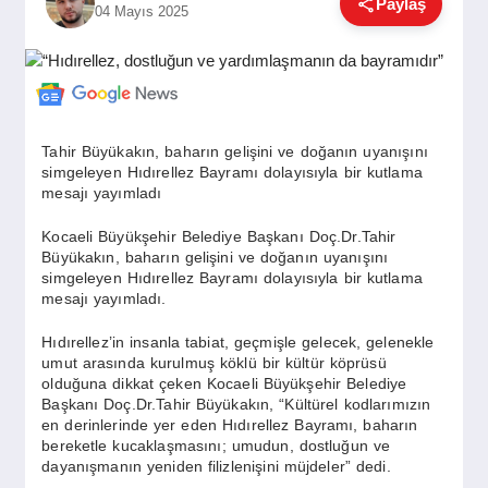
Paylaş
04 Mayıs 2025
GÜNDEM
SIYASET
Tahir Büyükakın, baharın gelişini ve doğanın uyanışını
simgeleyen Hıdırellez Bayramı dolayısıyla bir kutlama
EĞITIM
mesajı yayımladı
Kocaeli Büyükşehir Belediye Başkanı Doç.Dr.Tahir
Büyükakın, baharın gelişini ve doğanın uyanışını
EKONOMI
simgeleyen Hıdırellez Bayramı dolayısıyla bir kutlama
mesajı yayımladı.
DÜNYA
Hıdırellez’in insanla tabiat, geçmişle gelecek, gelenekle
umut arasında kurulmuş köklü bir kültür köprüsü
olduğuna dikkat çeken Kocaeli Büyükşehir Belediye
Başkanı Doç.Dr.Tahir Büyükakın, “Kültürel kodlarımızın
SAĞLIK
en derinlerinde yer eden Hıdırellez Bayramı, baharın
bereketle kucaklaşmasını; umudun, dostluğun ve
dayanışmanın yeniden filizlenişini müjdeler” dedi.