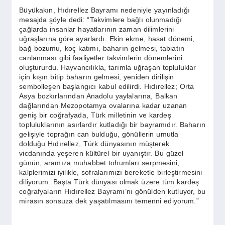
SPOR
Büyükakın, Hıdırellez Bayramı nedeniyle yayınladığı
mesajda şöyle dedi: “Takvimlere bağlı olunmadığı
çağlarda insanlar hayatlarının zaman dilimlerini
YAŞAM
uğraşlarına göre ayarlardı. Ekin ekme, hasat dönemi,
bağ bozumu, koç katımı, baharın gelmesi, tabiatın
canlanması gibi faaliyetler takvimlerin dönemlerini
oluştururdu. Hayvancılıkla, tarımla uğraşan topluluklar
için kışın bitip baharın gelmesi, yeniden dirilişin
sembolleşen başlangıcı kabul edilirdi. Hıdırellez; Orta
Asya bozkırlarından Anadolu yaylalarına, Balkan
dağlarından Mezopotamya ovalarına kadar uzanan
geniş bir coğrafyada, Türk milletinin ve kardeş
topluluklarının asırlardır kutladığı bir bayramıdır. Baharın
gelişiyle toprağın can bulduğu, gönüllerin umutla
dolduğu Hıdırellez, Türk dünyasının müşterek
vicdanında yeşeren kültürel bir uyanıştır. Bu güzel
günün, aramıza muhabbet tohumları serpmesini;
kalplerimizi iyilikle, sofralarımızı bereketle birleştirmesini
diliyorum. Başta Türk dünyası olmak üzere tüm kardeş
coğrafyaların Hıdırellez Bayramı’nı gönülden kutluyor, bu
mirasın sonsuza dek yaşatılmasını temenni ediyorum.”