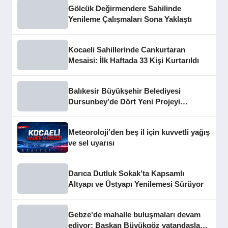
Gölcük Değirmendere Sahilinde
Yenileme Çalışmaları Sona Yaklaştı
Kocaeli Sahillerinde Cankurtaran
Mesaisi: İlk Haftada 33 Kişi Kurtarıldı
Balıkesir Büyükşehir Belediyesi
Dursunbey’de Dört Yeni Projeyi
Hizmete Açtı
Meteoroloji’den beş il için kuvvetli yağış
ve sel uyarısı
Darıca Dutluk Sokak’ta Kapsamlı
Altyapı ve Üstyapı Yenilemesi Sürüyor
Gebze’de mahalle buluşmaları devam
ediyor: Başkan Büyükgöz vatandaşları