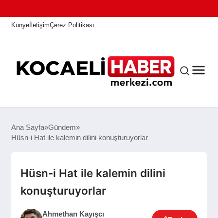
Künye
İletişim
Çerez Politikası
ANASAYFA
Ana Sayfa
Gündem
Hüsn-i Hat ile kalemin dilini konuşturuyorlar
KOCAELI HABER
Hüsn-i Hat ile kalemin dilini
konuşturuyorlar
ASAYIŞ
Ahmethan Kayışcı