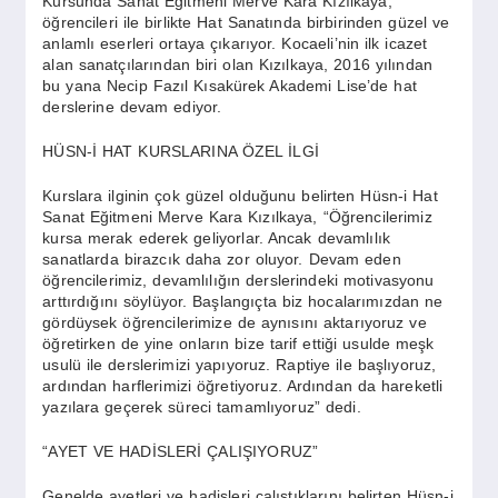
Kursunda Sanat Eğitmeni Merve Kara Kızılkaya,
SPOR
öğrencileri ile birlikte Hat Sanatında birbirinden güzel ve
anlamlı eserleri ortaya çıkarıyor. Kocaeli’nin ilk icazet
alan sanatçılarından biri olan Kızılkaya, 2016 yılından
YAŞAM
bu yana Necip Fazıl Kısakürek Akademi Lise’de hat
derslerine devam ediyor.
HÜSN-İ HAT KURSLARINA ÖZEL İLGİ
Kurslara ilginin çok güzel olduğunu belirten Hüsn-i Hat
Sanat Eğitmeni Merve Kara Kızılkaya, “Öğrencilerimiz
kursa merak ederek geliyorlar. Ancak devamlılık
sanatlarda birazcık daha zor oluyor. Devam eden
öğrencilerimiz, devamlılığın derslerindeki motivasyonu
arttırdığını söylüyor. Başlangıçta biz hocalarımızdan ne
gördüysek öğrencilerimize de aynısını aktarıyoruz ve
öğretirken de yine onların bize tarif ettiği usulde meşk
usulü ile derslerimizi yapıyoruz. Raptiye ile başlıyoruz,
ardından harflerimizi öğretiyoruz. Ardından da hareketli
yazılara geçerek süreci tamamlıyoruz” dedi.
“AYET VE HADİSLERİ ÇALIŞIYORUZ”
Genelde ayetleri ve hadisleri çalıştıklarını belirten Hüsn-i