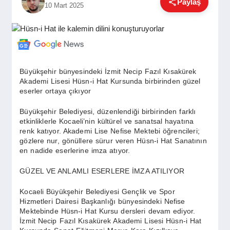
Paylaş
10 Mart 2025
GÜNDEM
SIYASET
Büyükşehir bünyesindeki İzmit Necip Fazıl Kısakürek
Akademi Lisesi Hüsn-i Hat Kursunda birbirinden güzel
EĞITIM
eserler ortaya çıkıyor
Büyükşehir Belediyesi, düzenlendiği birbirinden farklı
etkinliklerle Kocaeli’nin kültürel ve sanatsal hayatına
EKONOMI
renk katıyor. Akademi Lise Nefise Mektebi öğrencileri;
gözlere nur, gönüllere sürur veren Hüsn-i Hat Sanatının
en nadide eserlerine imza atıyor.
DÜNYA
GÜZEL VE ANLAMLI ESERLERE İMZA ATILIYOR
Kocaeli Büyükşehir Belediyesi Gençlik ve Spor
SAĞLIK
Hizmetleri Dairesi Başkanlığı bünyesindeki Nefise
Mektebinde Hüsn-i Hat Kursu dersleri devam ediyor.
İzmit Necip Fazıl Kısakürek Akademi Lisesi Hüsn-i Hat