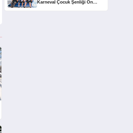
Karneval Çocuk Şenliği On
Binleri Ağırladı