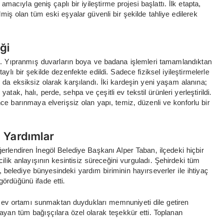
amacıyla geniş çaplı bir iyileştirme projesi başlattı. İlk etapta,
ş olan tüm eski eşyalar güvenli bir şekilde tahliye edilerek
ği
ldı. Yıpranmış duvarların boya ve badana işlemleri tamamlandıktan
ylı bir şekilde dezenfekte edildi. Sadece fiziksel iyileştirmelerle
ı da eksiksiz olarak karşılandı. İki kardeşin yeni yaşam alanına;
atak, halı, perde, sehpa ve çeşitli ev tekstil ürünleri yerleştirildi.
 barınmaya elverişsiz olan yapı, temiz, düzenli ve konforlu bir
 Yardımlar
lendiren İnegöl Belediye Başkanı Alper Taban, ilçedeki hiçbir
ilik anlayışının kesintisiz süreceğini vurguladı. Şehirdeki tüm
, belediye bünyesindeki yardım biriminin hayırseverler ile ihtiyaç
gördüğünü ifade etti.
r ev ortamı sunmaktan duydukları memnuniyeti dile getiren
yan tüm bağışçılara özel olarak teşekkür etti. Toplanan