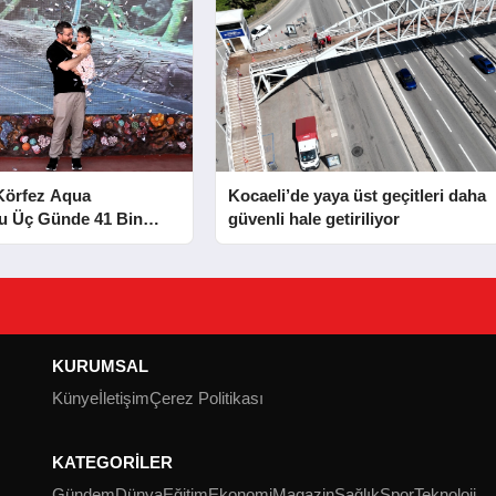
 Körfez Aqua
Kocaeli’de yaya üst geçitleri daha
u Üç Günde 41 Bin
güvenli hale getiriliyor
e Ulaştı
KURUMSAL
Künye
İletişim
Çerez Politikası
KATEGORİLER
Gündem
Dünya
Eğitim
Ekonomi
Magazin
Sağlık
Spor
Teknoloji