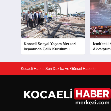
Kocaeli Sosyal Yaşam Merkezi
İzmit’teki
İnşaatında Çelik Kurulumu
Akvaryum
Tamamlandı
Ziyaretçiy
Kocaeli Haber, Son Dakika ve Güncel Haberler