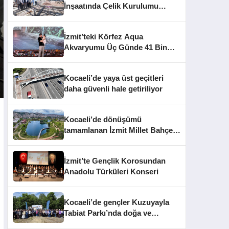
İnşaatında Çelik Kurulumu
Tamamlandı
İzmit’teki Körfez Aqua
Akvaryumu Üç Günde 41 Bin
Ziyaretçiye Ulaştı
Kocaeli’de yaya üst geçitleri
daha güvenli hale getiriliyor
Kocaeli’de dönüşümü
tamamlanan İzmit Millet Bahçesi
kapılarını açtı
İzmit’te Gençlik Korosundan
Anadolu Türküleri Konseri
Kocaeli’de gençler Kuzuyayla
Tabiat Parkı’nda doğa ve
edebiyatla buluştu