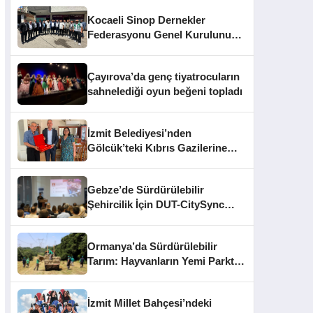
Kocaeli Sinop Dernekler
Federasyonu Genel Kurulunu
Tamamladı: Yeni Dönem
Hedefleri Belirlendi
Çayırova’da genç tiyatrocuların
sahnelediği oyun beğeni topladı
İzmit Belediyesi’nden
Gölcük’teki Kıbrıs Gazilerine
Anlamlı Ziyaret
Gebze’de Sürdürülebilir
Şehircilik İçin DUT-CitySync
Çalıştayı Düzenlendi
Ormanya’da Sürdürülebilir
Tarım: Hayvanların Yemi Parkta
Üretiliyor
İzmit Millet Bahçesi’ndeki