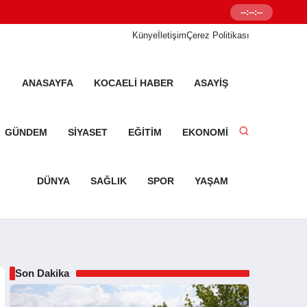
--:--:--
Senetleal.com G
Künye
İletişim
Çerez Politikası
ANASAYFA
KOCAELI HABER
ASAYIŞ
GÜNDEM
SIYASET
EĞITIM
EKONOMI
DÜNYA
SAĞLIK
SPOR
YAŞAM
Son Dakika