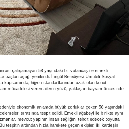
 sonrası çalışamayan 58 yaşındaki bir vatandaş ile emekli
nce baştan aşağı yenilendi. İnegöl Belediyesi Umuteli Sosyal
ma kapsamında, hijyen standartlarından uzak olan konut
e yaşam mücadelesi veren ailenin yüzü, yaklaşan bayram öncesinde
edeniyle ekonomik anlamda büyük zorluklar çeken 58 yaşındaki
lemeleri sırasında tespit edildi. Emekli ağabeyi ile birlikte aynı
zmanlar, mevcut yapının insan sağlığını tehdit edecek boyutta
 tespitin ardından hızla harekete geçen ekipler, iki kardeşin