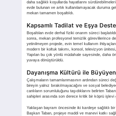
daha sağlıklı koşullarda hayatlarını sürdürebilmeleri 
evde bulunan ve artık kullanılamayacak duruma gelmi
mekan tamamen boşaltıldı.
Kapsamlı Tadilat ve Eşya Deste
Boşaltılan evde derhal fiziki onarım süreci başlatı
sonra, mekan profesyonel temizlik görevlilerince deta
yetinilmeyen projede, evin temel kullanım ihtiyaçlar
modern bir koltuk takımı, konsol, televizyon ünitesi, y
Yapılan bu çok yönlü müdahale sayesinde, daha önce
yuvaya dönüştürüldü.
Dayanışma Kültürü ile Büyüyen
Çalışmaların tamamlanmasının ardından süreci değer
bireyin yalnız bırakılmayacağını ve sosyal belediyec
canlıların sorumluluğunu taşıdıklarını belirten Taban
sahipleri arasında son derece kritik bir köprü işlevi 
Yaklaşan bayram öncesinde iki kardeşe sağlıklı bi
Başkan Taban, projeye maddi ve manevi katkı sağla