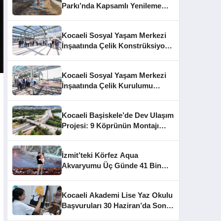
Parkı’nda Kapsamlı Yenileme
Başladı
Kocaeli Sosyal Yaşam Merkezi
İnşaatında Çelik Konstrüksiyon
Aşaması Tamamlandı
Kocaeli Sosyal Yaşam Merkezi
İnşaatında Çelik Kurulumu
Tamamlandı
Kocaeli Başiskele’de Dev Ulaşım
Projesi: 9 Köprünün Montajı
Tamamlandı
İzmit’teki Körfez Aqua
Akvaryumu Üç Günde 41 Bin
Ziyaretçiye Ulaştı
Kocaeli Akademi Lise Yaz Okulu
Başvuruları 30 Haziran’da Sona
Eriyor