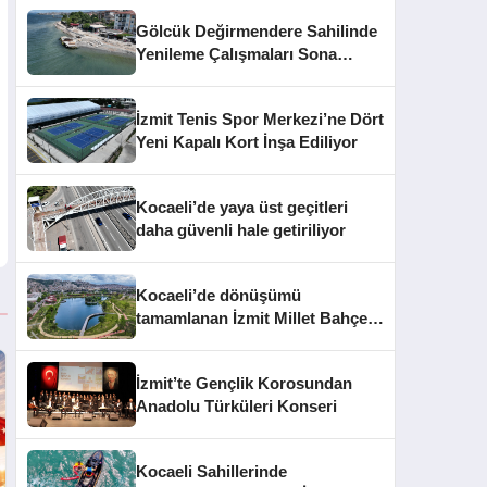
Gölcük Değirmendere Sahilinde
Yenileme Çalışmaları Sona
Yaklaştı
İzmit Tenis Spor Merkezi’ne Dört
Yeni Kapalı Kort İnşa Ediliyor
Kocaeli’de yaya üst geçitleri
daha güvenli hale getiriliyor
Kocaeli’de dönüşümü
tamamlanan İzmit Millet Bahçesi
kapılarını açtı
İzmit’te Gençlik Korosundan
Anadolu Türküleri Konseri
Kocaeli Sahillerinde