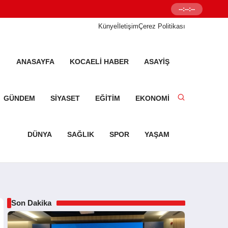
--:--:--
Senetleal.com G
Künye
İletişim
Çerez Politikası
ANASAYFA
KOCAELI HABER
ASAYIŞ
GÜNDEM
SIYASET
EĞITIM
EKONOMI
DÜNYA
SAĞLIK
SPOR
YAŞAM
Son Dakika