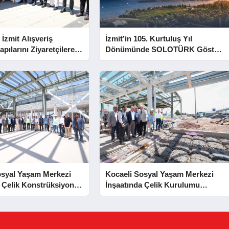
 İzmit Alışveriş
İzmit’in 105. Kurtuluş Yıl
apılarını Ziyaretçilere
Dönümünde SOLOTÜRK Gösteri
Yapacak
osyal Yaşam Merkezi
Kocaeli Sosyal Yaşam Merkezi
 Çelik Konstrüksiyon
İnşaatında Çelik Kurulumu
Tamamlandı
Tamamlandı