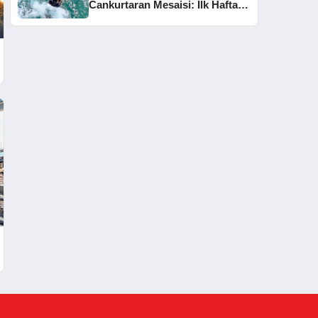
Cankurtaran Mesaisi: İlk Haftada
33 Kişi Kurtarıldı