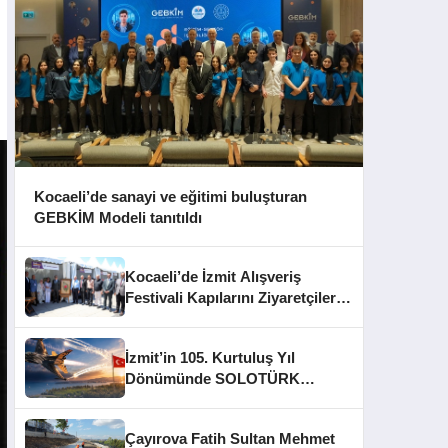
Kocaeli’de sanayi ve eğitimi buluşturan
GEBKİM Modeli tanıtıldı
Kocaeli’de İzmit Alışveriş
Festivali Kapılarını Ziyaretçilere
Açtı
İzmit’in 105. Kurtuluş Yıl
Dönümünde SOLOTÜRK
Gösteri Yapacak
Çayırova Fatih Sultan Mehmet