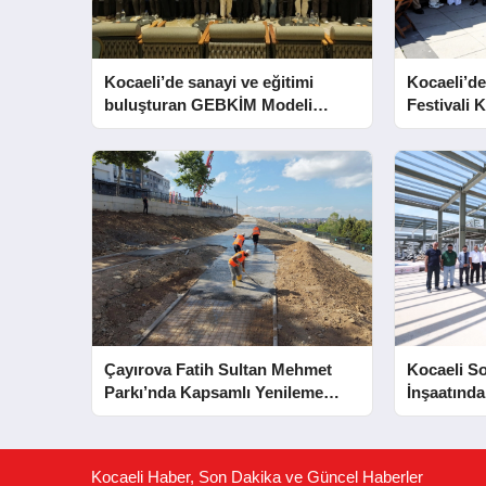
Kocaeli’de sanayi ve eğitimi
Kocaeli’de
buluşturan GEBKİM Modeli
Festivali K
tanıtıldı
Açtı
Çayırova Fatih Sultan Mehmet
Kocaeli S
Parkı’nda Kapsamlı Yenileme
İnşaatında
Başladı
Aşaması 
Kocaeli Haber, Son Dakika ve Güncel Haberler