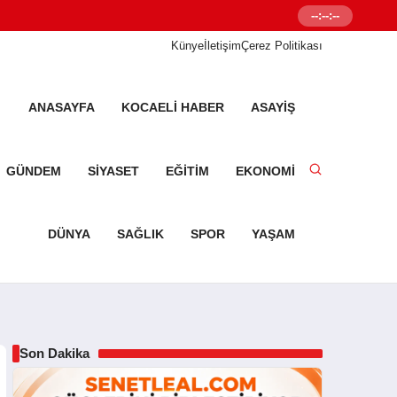
--:--:--
Senetleal.com G
Künye
İletişim
Çerez Politikası
ANASAYFA
KOCAELI HABER
ASAYIŞ
GÜNDEM
SIYASET
EĞITIM
EKONOMI
DÜNYA
SAĞLIK
SPOR
YAŞAM
Son Dakika