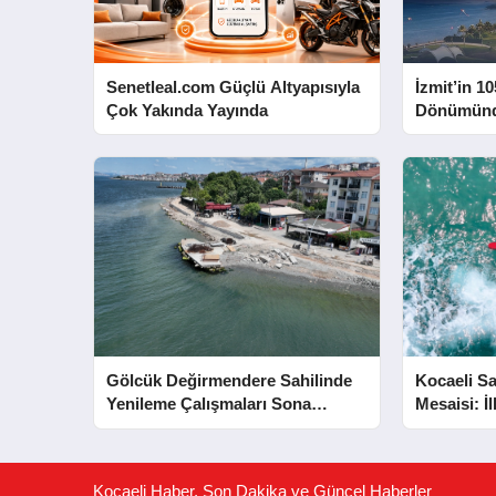
Senetleal.com Güçlü Altyapısıyla
İzmit’in 10
Çok Yakında Yayında
Dönümünd
Yapacak
Gölcük Değirmendere Sahilinde
Kocaeli Sa
Yenileme Çalışmaları Sona
Mesaisi: İ
Yaklaştı
Kurtarıldı
Kocaeli Haber, Son Dakika ve Güncel Haberler