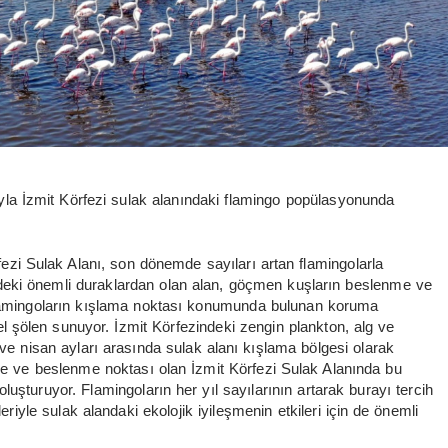
ıyla İzmit Körfezi sulak alanındaki flamingo popülasyonunda
fezi Sulak Alanı, son dönemde sayıları artan flamingolarla
indeki önemli duraklardan olan alan, göçmen kuşların beslenme ve
Flamingoların kışlama noktası konumunda bulunan koruma
el şölen sunuyor. İzmit Körfezindeki zengin plankton, alg ve
ve nisan ayları arasında sulak alanı kışlama bölgesi olarak
nme ve beslenme noktası olan İzmit Körfezi Sulak Alanında bu
luşturuyor. Flamingoların her yıl sayılarının artarak burayı tercih
riyle sulak alandaki ekolojik iyileşmenin etkileri için de önemli