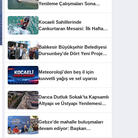
Yenileme Çalışmaları Sona
Yaklaştı
Kocaeli Sahillerinde
Cankurtaran Mesaisi: İlk Haftada
33 Kişi Kurtarıldı
Balıkesir Büyükşehir Belediyesi
Dursunbey’de Dört Yeni Projeyi
Hizmete Açtı
Meteoroloji’den beş il için
kuvvetli yağış ve sel uyarısı
Darıca Dutluk Sokak’ta Kapsamlı
Altyapı ve Üstyapı Yenilemesi
Sürüyor
Gebze’de mahalle buluşmaları
devam ediyor: Başkan
Büyükgöz vatandaşları dinledi