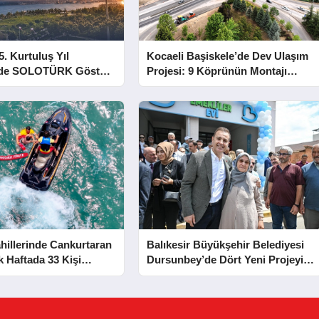
5. Kurtuluş Yıl
Kocaeli Başiskele’de Dev Ulaşım
e SOLOTÜRK Gösteri
Projesi: 9 Köprünün Montajı
Tamamlandı
hillerinde Cankurtaran
Balıkesir Büyükşehir Belediyesi
lk Haftada 33 Kişi
Dursunbey’de Dört Yeni Projeyi
Hizmete Açtı