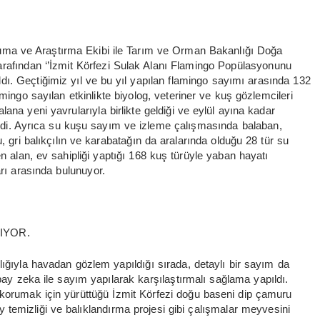
ma ve Araştırma Ekibi ile Tarım ve Orman Bakanlığı Doğa
arafından ‘’İzmit Körfezi Sulak Alanı Flamingo Popülasyonunu
ı. Geçtiğimiz yıl ve bu yıl yapılan flamingo sayımı arasında 132
mingo sayılan etkinlikte biyolog, veteriner ve kuş gözlemcileri
ana yeni yavrularıyla birlikte geldiği ve eylül ayına kadar
endi. Ayrıca su kuşu sayım ve izleme çalışmasında balaban,
gri balıkçılın ve karabatağın da aralarında olduğu 28 tür su
n alan, ev sahipliği yaptığı 168 kuş türüyle yaban hayatı
arı arasında bulunuyor.
IYOR.
lığıyla havadan gözlem yapıldığı sırada, detaylı bir sayım da
apay zeka ile sayım yapılarak karşılaştırmalı sağlama yapıldı.
 korumak için yürüttüğü İzmit Körfezi doğu baseni dip çamuru
zey temizliği ve balıklandırma projesi gibi çalışmalar meyvesini