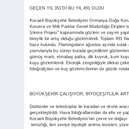
GEÇEN YIL 351’Dİ BU YIL 491 OLDU
Kocaeli Büyükşehir Belediyesi Ormanya Doğa Koru
Koruma ve Milli Parklar Genel Müdürlüğü Ekipleri t
İzleme Projesi’’ kapsamında gözlem ve sayım yapıld
bireylik bir artış olduğu gözlemlendi. Toplam 491 fla
hazır bulundu. Flamingoların ağustos ayında sulak al
yavrularıyla bu süreyi burada geçirdikleri gözleml
gümüş martı, elmabaş patka, dik kuyruk, kum kuşu, 
kuşu gözlemlendi. Ekolojik zenginliğiyle dikkat çeke
fotoğrafçıları ve kuş gözlemcilerinin de gözde rotal
BÜYÜKŞEHİR ÇALIŞIYOR, BİYOÇEŞİTLİLİK ART
Dürbünler ve teleskoplar ile karadan ve drone aracı
gerçekleştirildi. Hava fotoğraflarından da elle ve y
Kocaeli Büyükşehir Belediyesi’nin çevre ve doğayı
temizliği, ileri seviye biyolojik arıtma tesisleri, yü