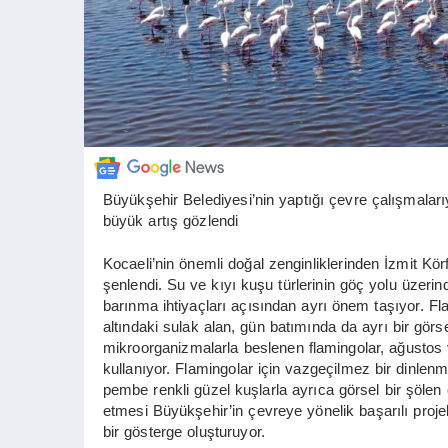
Büyükşehir Belediyesi’nin yaptığı çevre çalışmalar
büyük artış gözlendi
Kocaeli’nin önemli doğal zenginliklerinden İzmit Kör
şenlendi. Su ve kıyı kuşu türlerinin göç yolu üzer
barınma ihtiyaçları açısından ayrı önem taşıyor. 
altındaki sulak alan, gün batımında da ayrı bir görs
mikroorganizmalarla beslenen flamingolar, ağustos 
kullanıyor. Flamingolar için vazgeçilmez bir dinle
pembe renkli güzel kuşlarla ayrıca görsel bir şölen o
etmesi Büyükşehir’in çevreye yönelik başarılı projele
bir gösterge oluşturuyor.