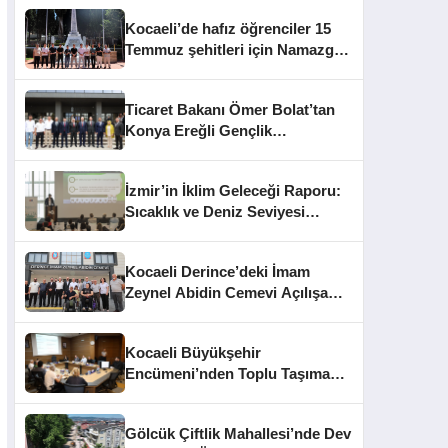
Kocaeli’de hafız öğrenciler 15
Temmuz şehitleri için Namazgâh
Şehitliği’nde buluştu
Ticaret Bakanı Ömer Bolat’tan
Konya Ereğli Gençlik
Kampüsü’ne Ziyaret
İzmir’in İklim Geleceği Raporu:
Sıcaklık ve Deniz Seviyesi
Uyarısı
Kocaeli Derince’deki İmam
Zeynel Abidin Cemevi Açılışa
Hazırlanıyor
Kocaeli Büyükşehir
Encümeni’nden Toplu Taşıma
Cezaları ve İhale Kararları
Gölcük Çiftlik Mahallesi’nde Dev