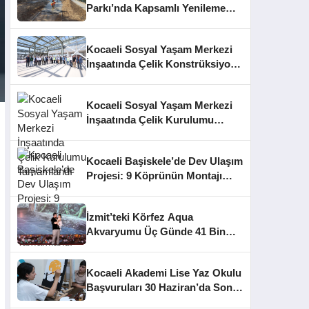
Parkı’nda Kapsamlı Yenileme
Başladı
Kocaeli Sosyal Yaşam Merkezi
İnşaatında Çelik Konstrüksiyon
Aşaması Tamamlandı
Kocaeli Sosyal Yaşam Merkezi
İnşaatında Çelik Kurulumu
Tamamlandı
Kocaeli Başiskele’de Dev Ulaşım
Projesi: 9 Köprünün Montajı
Tamamlandı
İzmit’teki Körfez Aqua
Akvaryumu Üç Günde 41 Bin
Ziyaretçiye Ulaştı
Kocaeli Akademi Lise Yaz Okulu
Başvuruları 30 Haziran’da Sona
Eriyor