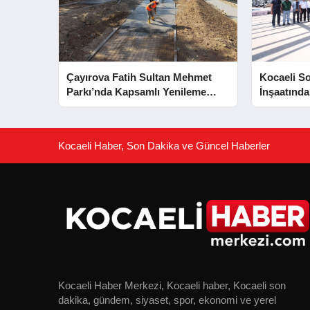
Çayırova Fatih Sultan Mehmet
Kocaeli S
Parkı’nda Kapsamlı Yenileme
İnşaatında
Başladı
Aşaması 
Kocaeli Haber, Son Dakika ve Güncel Haberler
Kocaeli Haber Merkezi, Kocaeli haber, Kocaeli son
dakika, gündem, siyaset, spor, ekonomi ve yerel