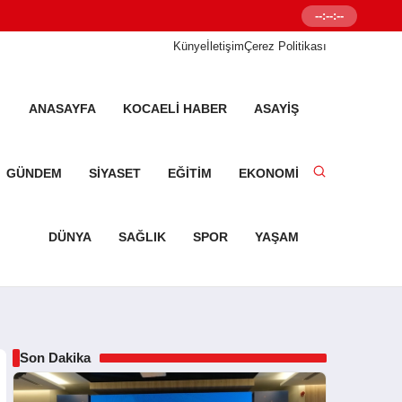
--:--:--
Senetleal.com G
Künye
İletişim
Çerez Politikası
ANASAYFA
KOCAELI HABER
ASAYIŞ
GÜNDEM
SIYASET
EĞITIM
EKONOMI
DÜNYA
SAĞLIK
SPOR
YAŞAM
Son Dakika