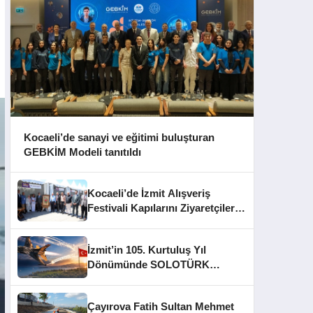
Kocaeli’de sanayi ve eğitimi buluşturan
GEBKİM Modeli tanıtıldı
Kocaeli’de İzmit Alışveriş
Festivali Kapılarını Ziyaretçilere
Açtı
İzmit’in 105. Kurtuluş Yıl
Dönümünde SOLOTÜRK
Gösteri Yapacak
Çayırova Fatih Sultan Mehmet