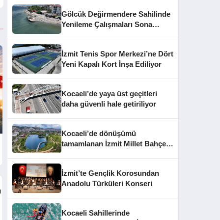
Gölcük Değirmendere Sahilinde
Yenileme Çalışmaları Sona
Yaklaştı
İzmit Tenis Spor Merkezi’ne Dört
Yeni Kapalı Kort İnşa Ediliyor
Kocaeli’de yaya üst geçitleri
daha güvenli hale getiriliyor
Kocaeli’de dönüşümü
tamamlanan İzmit Millet Bahçesi
kapılarını açtı
İzmit’te Gençlik Korosundan
Anadolu Türküleri Konseri
Kocaeli Sahillerinde