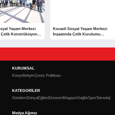
osyal Yaşam Merkezi
Kocaeli Sosyal Yaşam Merkezi
 Çelik Konstrüksiyon
İnşaatında Çelik Kurulumu
Tamamlandı
Tamamlandı
KURUMSAL
Künye
İletişim
Çerez Politikası
KATEGORİLER
Gündem
Dünya
Eğitim
Ekonomi
Magazin
Sağlık
Spor
Teknoloji
Medya Ağımız