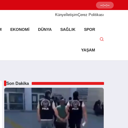
--:--:--
Senetleal.com G
Künye
İletişim
Çerez Politikası
M
EKONOMI
DÜNYA
SAĞLIK
SPOR
YAŞAM
Son Dakika