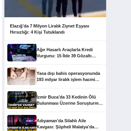
Elazığ’da 7 Milyon Liralık Ziynet Eşyası
Hırsızlığı: 4 Kişi Tutuklandı
Ağır Hasarlı Araçlarla Kredi
Vurgunu: 15 İlde 39 Gözaltı
Kararı
Yasa dışı bahis operasyonunda
193 milyar liralık işlem hacmi
tespit edildi
İzmir Buca’da 33 Kedinin Ölü
Bulunması Üzerine Soruşturma
Başlatıldı
Adıyaman’da Silahlı Aile
Kavgası: Şüpheli Malatya’da