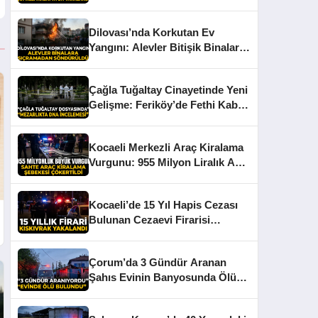
Yakalandı
Dilovası’nda Korkutan Ev
Yangını: Alevler Bitişik Binalara
Sıçramadan Söndürüldü
Çağla Tuğaltay Cinayetinde Yeni
Gelişme: Feriköy’de Fethi Kabir
İşlemi
Kocaeli Merkezli Araç Kiralama
Vurgunu: 955 Milyon Liralık Ağ
Çökertildi
Kocaeli’de 15 Yıl Hapis Cezası
Bulunan Cezaevi Firarisi
Yakalandı
Çorum’da 3 Gündür Aranan
Şahıs Evinin Banyosunda Ölü
Bulundu