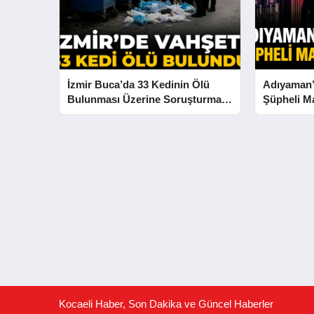
İzmir Buca’da 33 Kedinin Ölü
Adıyaman’d
Bulunması Üzerine Soruşturma
Şüpheli Ma
Başlatıldı
Kocaeli Haber, Son Dakika ve Güncel Haberler