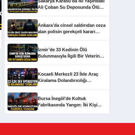
Sakarya Karasu’da 40 Yaşındaki
Ali Çoban Su Deposunda Ölü
Bulundu
Ankara’da cinsel saldırıdan ceza
alan polisin gerekçeli kararı
açıklandı
İzmir’de 33 Kedinin Ölü
Bulunmasıyla İlgili Bir Veteriner
Gözaltına Alındı
Kocaeli Merkezli 23 İlde Araç
Kiralama Dolandırıcılığı
Operasyonu: 35 Tutuklama
Bursa İnegöl’de Koltuk
Fabrikasında Yangın: İki Kişi
Dumandan Etkilendi