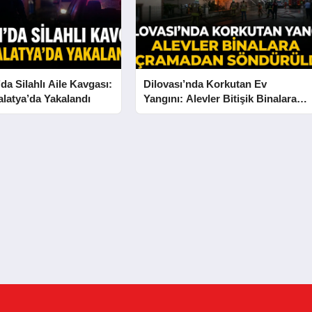
a Silahlı Aile Kavgası:
Dilovası’nda Korkutan Ev
latya’da Yakalandı
Yangını: Alevler Bitişik Binalara
Sıçramadan Söndürüldü