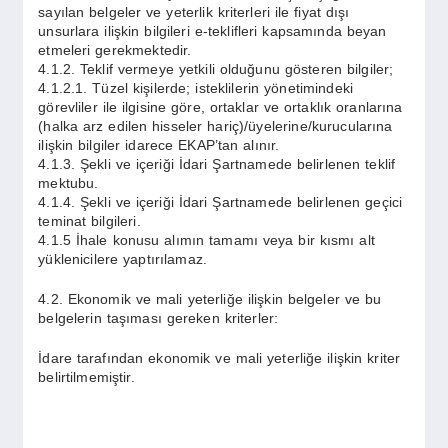
sayılan belgeler ve yeterlik kriterleri ile fiyat dışı
unsurlara ilişkin bilgileri e-teklifleri kapsamında beyan
etmeleri gerekmektedir.
4.1.2. Teklif vermeye yetkili olduğunu gösteren bilgiler;
4.1.2.1. Tüzel kişilerde; isteklilerin yönetimindeki
görevliler ile ilgisine göre, ortaklar ve ortaklık oranlarına
(halka arz edilen hisseler hariç)/üyelerine/kurucularına
ilişkin bilgiler idarece EKAP’tan alınır.
4.1.3. Şekli ve içeriği İdari Şartnamede belirlenen teklif
mektubu.
4.1.4. Şekli ve içeriği İdari Şartnamede belirlenen geçici
teminat bilgileri.
4.1.5 İhale konusu alımın tamamı veya bir kısmı alt
yüklenicilere yaptırılamaz.
4.2. Ekonomik ve mali yeterliğe ilişkin belgeler ve bu
belgelerin taşıması gereken kriterler:
İdare tarafından ekonomik ve mali yeterliğe ilişkin kriter
belirtilmemiştir.