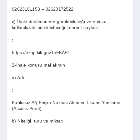
02623181153 – 02623172522
ç) İhale dokümanının görülebileceği ve e-imza
kullanılarak indirilebileceği internet sayfası
:
https://ekap.kik.gov.tr/EKAP/
2-İhale konusu mal alımın
a) Adı
:
Kablosuz Ağ Erişim Noktası Alımı ve Lisans Yenileme
(Access Poınt)
b) Niteliği, türü ve miktarı
: