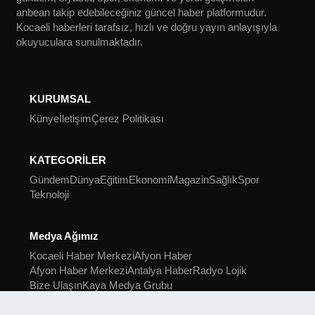
anbean takip edebileceğiniz güncel haber platformudur.
Kocaeli haberleri tarafsız, hızlı ve doğru yayın anlayışıyla
okuyuculara sunulmaktadır.
KURUMSAL
Künye
İletişim
Çerez Politikası
KATEGORİLER
Gündem
Dünya
Eğitim
Ekonomi
Magazin
Sağlık
Spor
Teknoloji
Medya Ağımız
Kocaeli Haber Merkezi
Afyon Haber
Afyon Haber Merkezi
Antalya Haber
Radyo Lojik
Bize Ulaşın
Kaya Medya Grubu