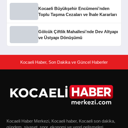
Kocaeli Büyükşehir Encümeni’nden
Toplu Taşıma Cezaları ve İhale Kararları
Gölcük Çiftlik Mahallesi’nde Dev Altyapı
ve Üstyapı Dönüşümü
Kocaeli Haber, Son Dakika ve Güncel Haberler
Kocaeli Haber Merkezi, Kocaeli haber, Kocaeli son dakika,
gündem, siyaset, spor, ekonomi ve yerel gelişmeleri