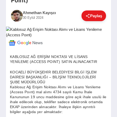
Poınt)
GÜNDEM
Ahmethan Kayışcı
Paylaş
30 Eylül 2024
SIYASET
EĞITIM
KABLOSUZ AĞ ERİŞİM NOKTASI VE LİSANS
YENİLEME (ACCESS POINT) SATIN ALINACAKTIR
EKONOMI
KOCAELİ BÜYÜKŞEHİR BELEDİYESİ BİLGİ İŞLEM
DAİRESİ BAŞKANLIĞI – BİLİŞİM TEKNOLOJİLERİ
DÜNYA
ŞUBE MÜDÜRLÜĞÜ
Kablosuz Ağ Erişim Noktası Alımı ve Lisans Yenileme
(Access Poınt) mal alımı 4734 sayılı Kamu İhale
Kanununun 19 uncu maddesine göre açık ihale usulü ile
SAĞLIK
ihale edilecek olup, teklifler sadece elektronik ortamda
EKAP üzerinden alınacaktır. İhaleye ilişkin ayrıntılı
bilgiler aşağıda yer almaktadır: