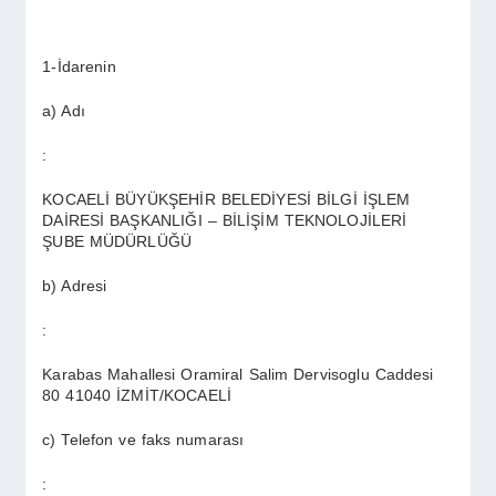
SPOR
1-İdarenin
YAŞAM
a) Adı
:
KOCAELİ BÜYÜKŞEHİR BELEDİYESİ BİLGİ İŞLEM
DAİRESİ BAŞKANLIĞI – BİLİŞİM TEKNOLOJİLERİ
ŞUBE MÜDÜRLÜĞÜ
b) Adresi
:
Karabas Mahallesi Oramiral Salim Dervisoglu Caddesi
80 41040 İZMİT/KOCAELİ
c) Telefon ve faks numarası
: