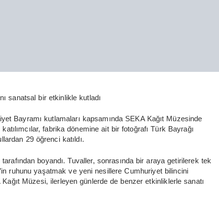
anatsal bir etkinlikle kutladı
riyet Bayramı kutlamaları kapsamında SEKA Kağıt Müzesinde
atılımcılar, fabrika dönemine ait bir fotoğrafı Türk Bayrağı
llardan 29 öğrenci katıldı.
ci tarafından boyandı. Tuvaller, sonrasında bir araya getirilerek tek
kim’in ruhunu yaşatmak ve yeni nesillere Cumhuriyet bilincini
ağıt Müzesi, ilerleyen günlerde de benzer etkinliklerle sanatı