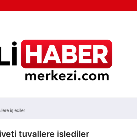
ere işlediler
ti tuvallere işlediler