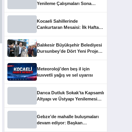
Yenileme Çalışmaları Sona
Yaklaştı
Kocaeli Sahillerinde
Cankurtaran Mesaisi: İlk Haftada
33 Kişi Kurtarıldı
Balıkesir Büyükşehir Belediyesi
Dursunbey’de Dört Yeni Projeyi
Hizmete Açtı
Meteoroloji’den beş il için
kuvvetli yağış ve sel uyarısı
Darıca Dutluk Sokak’ta Kapsamlı
Altyapı ve Üstyapı Yenilemesi
Sürüyor
Gebze’de mahalle buluşmaları
devam ediyor: Başkan
Büyükgöz vatandaşları dinledi