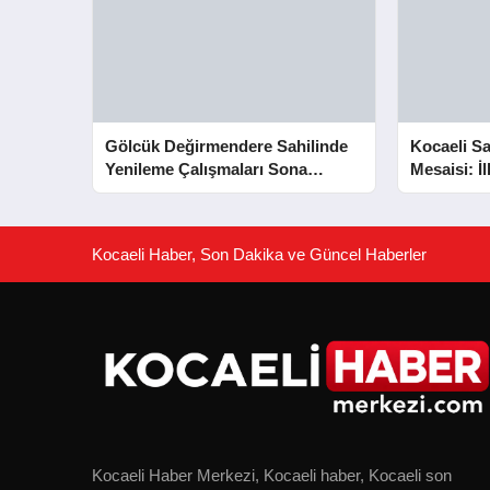
Gölcük Değirmendere Sahilinde
Kocaeli Sa
Yenileme Çalışmaları Sona
Mesaisi: İ
Yaklaştı
Kurtarıldı
Kocaeli Haber, Son Dakika ve Güncel Haberler
Kocaeli Haber Merkezi, Kocaeli haber, Kocaeli son