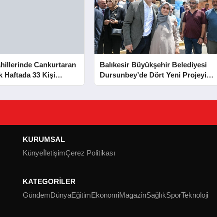
hillerinde Cankurtaran
Balıkesir Büyükşehir Belediyesi
lk Haftada 33 Kişi
Dursunbey’de Dört Yeni Projeyi
Hizmete Açtı
KURUMSAL
Künye
İletişim
Çerez Politikası
KATEGORİLER
Gündem
Dünya
Eğitim
Ekonomi
Magazin
Sağlık
Spor
Teknoloji