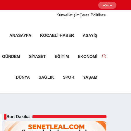
--:--:--
Senetleal.com G
Künye
İletişim
Çerez Politikası
ANASAYFA
KOCAELI HABER
ASAYIŞ
GÜNDEM
SIYASET
EĞITIM
EKONOMI
DÜNYA
SAĞLIK
SPOR
YAŞAM
Son Dakika