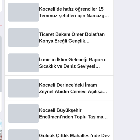
Kocaeli’de hafız öğrenciler 15
Temmuz şehitleri için Namazgâh
Şehitliği’nde buluştu
Ticaret Bakanı Ömer Bolat’tan
Konya Ereğli Gençlik
Kampüsü’ne Ziyaret
İzmir’in İklim Geleceği Raporu:
Sıcaklık ve Deniz Seviyesi
Uyarısı
Kocaeli Derince’deki İmam
Zeynel Abidin Cemevi Açılışa
Hazırlanıyor
Kocaeli Büyükşehir
Encümeni’nden Toplu Taşıma
Cezaları ve İhale Kararları
Gölcük Çiftlik Mahallesi’nde Dev