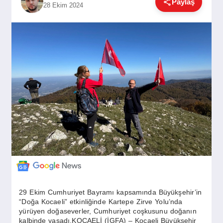
Paylaş
28 Ekim 2024
GÜNDEM
SIYASET
EĞITIM
EKONOMI
DÜNYA
SAĞLIK
29 Ekim Cumhuriyet Bayramı kapsamında Büyükşehir’in
“Doğa Kocaeli” etkinliğinde Kartepe Zirve Yolu’nda
yürüyen doğaseverler, Cumhuriyet coşkusunu doğanın
kalbinde yaşadı.KOCAELİ (İGFA) – Kocaeli Büyükşehir