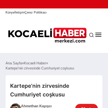
Künye
İletişim
Çerez Politikası
ANASAYFA
Ana Sayfa
Kocaeli Haber
Kartepe’nin zirvesinde Cumhuriyet coşkusu
KOCAELI HABER
Kartepe’nin zirvesinde
Cumhuriyet coşkusu
ASAYIŞ
Ahmethan Kayışcı