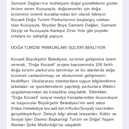
Samanlı Dağları’nın muhteşem doğal güzelliklerini gözler
önüne seren Kuzuyayla, doğaseverler için doğa
turizminin önemli duraklarından biri olarak biliniyor.
Kocaeli Doğa Turizm Parkurlarının başlangıç noktası
olan Kuzuyayla, Boydan Boya Samanlı Dağları, Samanlı
Geçişi ve Kuzuyayla-Kartepe Zirve Yolu gibi popüler
rotalara ev sahipliği yapıyor.
DOĞA TURİZM PARKURLARI SİZLERİ BEKLİYOR
Kocaeli Büyükşehir Belediyesi, turizmin gelişimine önem
vererek, “Doğa Kocaeli’’ projesi kapsamında 106 farklı
doğa turizmi parkurunu tanıtmayı ve bu alanlarda doğa
turizmini canlandırmayı ve ekoturizmin gelişmesini
hedefliyor. Uluslararası standartlara uygun bilgilendirme
tabelaları ve işaretlemelerin yapıldığı parkurlara Wikiloc
uygulamasından da kolaylıkla ulaşılabilir. Etkinlikler,
“Doğa Kocaeli” sosyal medya hesaplarından duyuruluyor
ve başvurular Büyükşehir Belediyesi’nin web sitesi
(https://ebelediye.kocaeli.bel.tr/KulturSosyal) üzerinden
gerçekleştiriliyor. Detaylı bilgi almak isteyenler, Kültür ve
Sosyal İşler Dairesi Başkanlığı Turizm ve Doğal Yaşam
Alanları Şube Müdürlüğü’ne ulaşabilir.