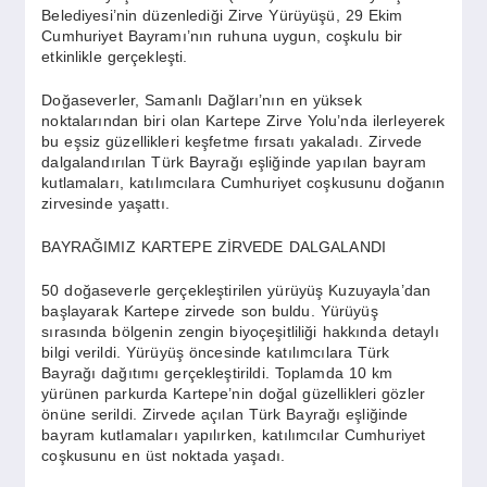
SPOR
Belediyesi’nin düzenlediği Zirve Yürüyüşü, 29 Ekim
Cumhuriyet Bayramı’nın ruhuna uygun, coşkulu bir
etkinlikle gerçekleşti.
YAŞAM
Doğaseverler, Samanlı Dağları’nın en yüksek
noktalarından biri olan Kartepe Zirve Yolu’nda ilerleyerek
bu eşsiz güzellikleri keşfetme fırsatı yakaladı. Zirvede
dalgalandırılan Türk Bayrağı eşliğinde yapılan bayram
kutlamaları, katılımcılara Cumhuriyet coşkusunu doğanın
zirvesinde yaşattı.
BAYRAĞIMIZ KARTEPE ZİRVEDE DALGALANDI
50 doğaseverle gerçekleştirilen yürüyüş Kuzuyayla’dan
başlayarak Kartepe zirvede son buldu. Yürüyüş
sırasında bölgenin zengin biyoçeşitliliği hakkında detaylı
bilgi verildi. Yürüyüş öncesinde katılımcılara Türk
Bayrağı dağıtımı gerçekleştirildi. Toplamda 10 km
yürünen parkurda Kartepe’nin doğal güzellikleri gözler
önüne serildi. Zirvede açılan Türk Bayrağı eşliğinde
bayram kutlamaları yapılırken, katılımcılar Cumhuriyet
coşkusunu en üst noktada yaşadı.