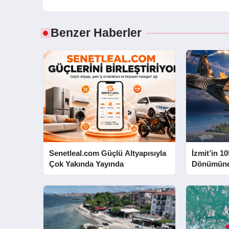
Benzer Haberler
Senetleal.com Güçlü Altyapısıyla
İzmit’in 10
Çok Yakında Yayında
Dönümünd
Yapacak