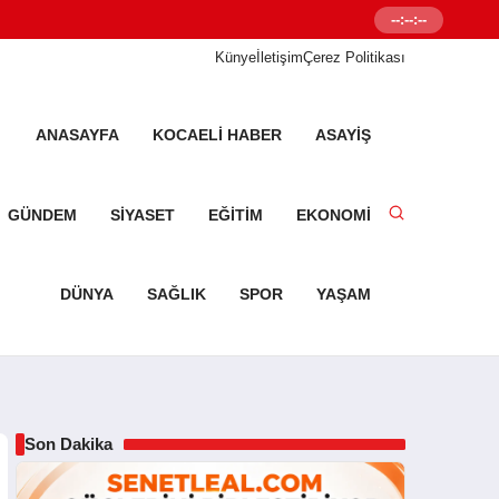
--:--:--
Senetleal.com G
Künye
İletişim
Çerez Politikası
ANASAYFA
KOCAELI HABER
ASAYIŞ
GÜNDEM
SIYASET
EĞITIM
EKONOMI
DÜNYA
SAĞLIK
SPOR
YAŞAM
Son Dakika