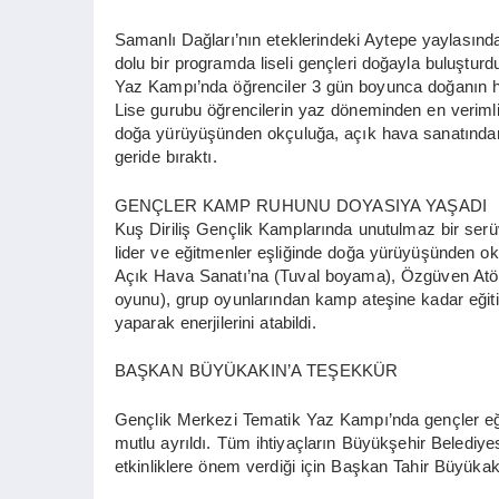
Samanlı Dağları’nın eteklerindeki Aytepe yaylasında
dolu bir programda liseli gençleri doğayla buluşturd
Yaz Kampı’nda öğrenciler 3 gün boyunca doğanın huz
Lise gurubu öğrencilerin yaz döneminden en verimli 
doğa yürüyüşünden okçuluğa, açık hava sanatından
geride bıraktı.
GENÇLER KAMP RUHUNU DOYASIYA YAŞADI
Kuş Diriliş Gençlik Kamplarında unutulmaz bir ser
lider ve eğitmenler eşliğinde doğa yürüyüşünden okç
Açık Hava Sanatı’na (Tuval boyama), Özgüven Atölye
oyunu), grup oyunlarından kamp ateşine kadar eğitic
yaparak enerjilerini atabildi.
BAŞKAN BÜYÜKAKIN’A TEŞEKKÜR
Gençlik Merkezi Tematik Yaz Kampı’nda gençler eğ
mutlu ayrıldı. Tüm ihtiyaçların Büyükşehir Belediye
etkinliklere önem verdiği için Başkan Tahir Büyükakı