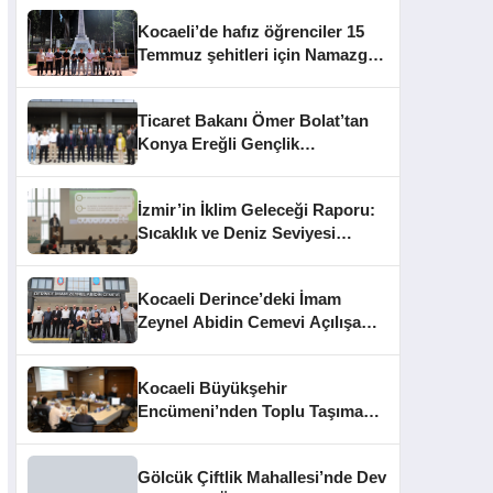
Kocaeli’de hafız öğrenciler 15
Temmuz şehitleri için Namazgâh
Şehitliği’nde buluştu
Ticaret Bakanı Ömer Bolat’tan
Konya Ereğli Gençlik
Kampüsü’ne Ziyaret
İzmir’in İklim Geleceği Raporu:
Sıcaklık ve Deniz Seviyesi
Uyarısı
Kocaeli Derince’deki İmam
Zeynel Abidin Cemevi Açılışa
Hazırlanıyor
Kocaeli Büyükşehir
Encümeni’nden Toplu Taşıma
Cezaları ve İhale Kararları
Gölcük Çiftlik Mahallesi’nde Dev