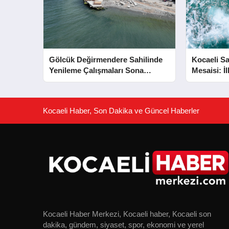
Gölcük Değirmendere Sahilinde
Kocaeli Sa
Yenileme Çalışmaları Sona
Mesaisi: İ
Yaklaştı
Kurtarıldı
Kocaeli Haber, Son Dakika ve Güncel Haberler
Kocaeli Haber Merkezi, Kocaeli haber, Kocaeli son
dakika, gündem, siyaset, spor, ekonomi ve yerel