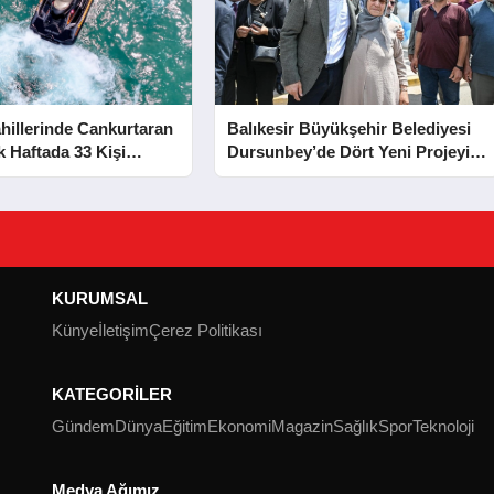
hillerinde Cankurtaran
Balıkesir Büyükşehir Belediyesi
lk Haftada 33 Kişi
Dursunbey’de Dört Yeni Projeyi
Hizmete Açtı
KURUMSAL
Künye
İletişim
Çerez Politikası
KATEGORİLER
Gündem
Dünya
Eğitim
Ekonomi
Magazin
Sağlık
Spor
Teknoloji
Medya Ağımız