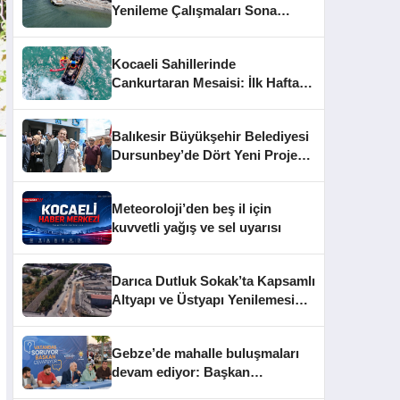
Yenileme Çalışmaları Sona
Yaklaştı
Kocaeli Sahillerinde
Cankurtaran Mesaisi: İlk Haftada
33 Kişi Kurtarıldı
Balıkesir Büyükşehir Belediyesi
Dursunbey’de Dört Yeni Projeyi
Hizmete Açtı
Meteoroloji’den beş il için
kuvvetli yağış ve sel uyarısı
Darıca Dutluk Sokak’ta Kapsamlı
Altyapı ve Üstyapı Yenilemesi
Sürüyor
Gebze’de mahalle buluşmaları
devam ediyor: Başkan
Büyükgöz vatandaşları dinledi