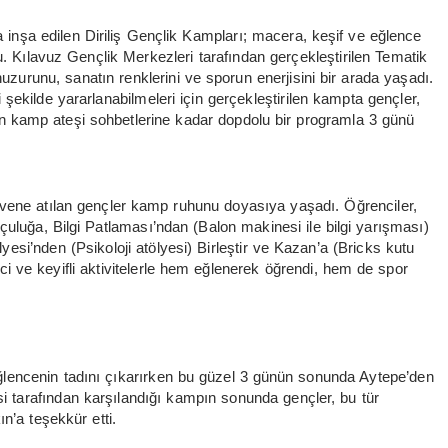
 inşa edilen Diriliş Gençlik Kampları; macera, keşif ve eğlence
u. Kılavuz Gençlik Merkezleri tarafından gerçekleştirilen Tematik
urunu, sanatın renklerini ve sporun enerjisini bir arada yaşadı.
şekilde yararlanabilmeleri için gerçekleştirilen kampta gençler,
 kamp ateşi sohbetlerine kadar dopdolu bir programla 3 günü
üvene atılan gençler kamp ruhunu doyasıya yaşadı. Öğrenciler,
uluğa, Bilgi Patlaması’ndan (Balon makinesi ile bilgi yarışması)
si’nden (Psikoloji atölyesi) Birleştir ve Kazan’a (Bricks kutu
i ve keyifli aktivitelerle hem eğlenerek öğrendi, hem de spor
lencenin tadını çıkarırken bu güzel 3 günün sonunda Aytepe’den
si tarafından karşılandığı kampın sonunda gençler, bu tür
n’a teşekkür etti.