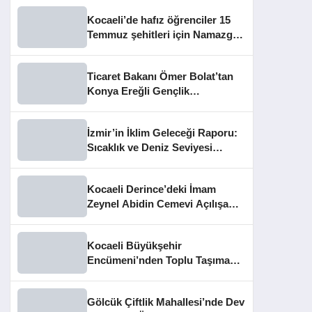
Kocaeli’de hafız öğrenciler 15
Temmuz şehitleri için Namazgâh
Şehitliği’nde buluştu
Ticaret Bakanı Ömer Bolat’tan
Konya Ereğli Gençlik
Kampüsü’ne Ziyaret
İzmir’in İklim Geleceği Raporu:
Sıcaklık ve Deniz Seviyesi
Uyarısı
Kocaeli Derince’deki İmam
Zeynel Abidin Cemevi Açılışa
Hazırlanıyor
Kocaeli Büyükşehir
Encümeni’nden Toplu Taşıma
Cezaları ve İhale Kararları
Gölcük Çiftlik Mahallesi’nde Dev