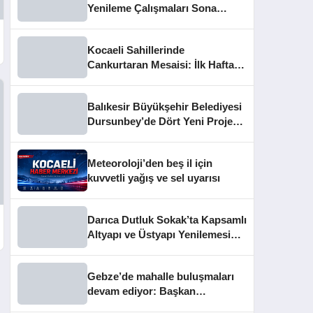
Yenileme Çalışmaları Sona
Yaklaştı
Kocaeli Sahillerinde
Cankurtaran Mesaisi: İlk Haftada
33 Kişi Kurtarıldı
Balıkesir Büyükşehir Belediyesi
Dursunbey’de Dört Yeni Projeyi
Hizmete Açtı
Meteoroloji’den beş il için
kuvvetli yağış ve sel uyarısı
Darıca Dutluk Sokak’ta Kapsamlı
Altyapı ve Üstyapı Yenilemesi
Sürüyor
Gebze’de mahalle buluşmaları
devam ediyor: Başkan
Büyükgöz vatandaşları dinledi