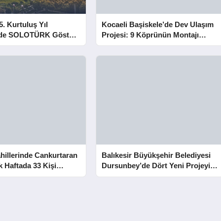
5. Kurtuluş Yıl
Kocaeli Başiskele’de Dev Ulaşım
e SOLOTÜRK Gösteri
Projesi: 9 Köprünün Montajı
Tamamlandı
hillerinde Cankurtaran
Balıkesir Büyükşehir Belediyesi
lk Haftada 33 Kişi
Dursunbey’de Dört Yeni Projeyi
Hizmete Açtı