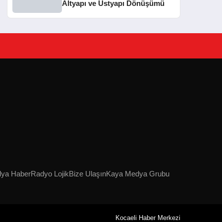
Altyapı ve Üstyapı Dönüşümü
lya Haber
Radyo Lojik
Bize Ulaşın
Kaya Medya Grubu
Kocaeli Haber Merkezi