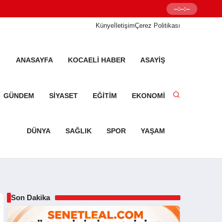
--:--:--
Senetleal.com G
Künye
İletişim
Çerez Politikası
ANASAYFA
KOCAELI HABER
ASAYIŞ
GÜNDEM
SIYASET
EĞITIM
EKONOMI
DÜNYA
SAĞLIK
SPOR
YAŞAM
Son Dakika