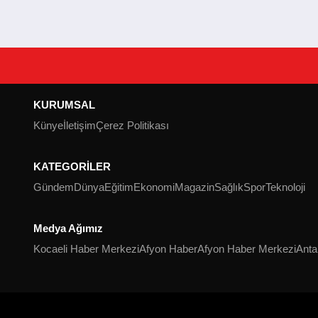
KURUMSAL
Künye
İletişim
Çerez Politikası
KATEGORİLER
Gündem
Dünya
Eğitim
Ekonomi
Magazin
Sağlık
Spor
Teknoloji
Medya Ağımız
Kocaeli Haber Merkezi
Afyon Haber
Afyon Haber Merkezi
Anta