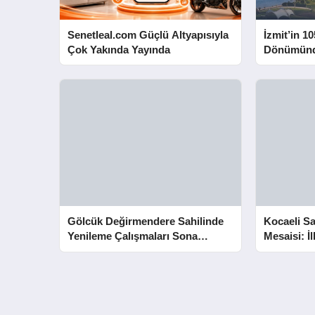
Senetleal.com Güçlü Altyapısıyla
İzmit’in 10
Çok Yakında Yayında
Dönümünd
Yapacak
Gölcük Değirmendere Sahilinde
Kocaeli Sa
Yenileme Çalışmaları Sona
Mesaisi: İ
Yaklaştı
Kurtarıldı