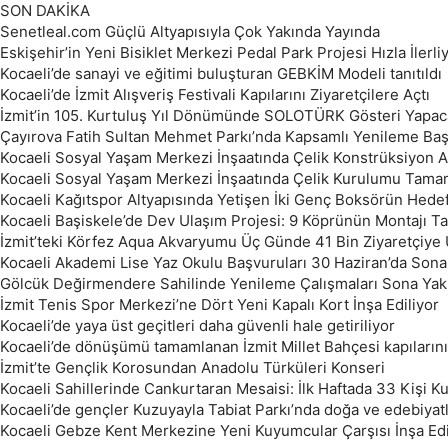
SON DAKİKA
Senetleal.com Güçlü Altyapısıyla Çok Yakında Yayında
Eskişehir’in Yeni Bisiklet Merkezi Pedal Park Projesi Hızla İlerli
Kocaeli’de sanayi ve eğitimi buluşturan GEBKİM Modeli tanıtıldı
Kocaeli’de İzmit Alışveriş Festivali Kapılarını Ziyaretçilere Açtı
İzmit’in 105. Kurtuluş Yıl Dönümünde SOLOTÜRK Gösteri Yapac
Çayırova Fatih Sultan Mehmet Parkı’nda Kapsamlı Yenileme Baş
Kocaeli Sosyal Yaşam Merkezi İnşaatında Çelik Konstrüksiyon
Kocaeli Sosyal Yaşam Merkezi İnşaatında Çelik Kurulumu Tama
Kocaeli Kağıtspor Altyapısında Yetişen İki Genç Boksörün Hedef
Kocaeli Başiskele’de Dev Ulaşım Projesi: 9 Köprünün Montajı 
İzmit’teki Körfez Aqua Akvaryumu Üç Günde 41 Bin Ziyaretçiye 
Kocaeli Akademi Lise Yaz Okulu Başvuruları 30 Haziran’da Sona
Gölcük Değirmendere Sahilinde Yenileme Çalışmaları Sona Yakl
İzmit Tenis Spor Merkezi’ne Dört Yeni Kapalı Kort İnşa Ediliyor
Kocaeli’de yaya üst geçitleri daha güvenli hale getiriliyor
Kocaeli’de dönüşümü tamamlanan İzmit Millet Bahçesi kapılarını
İzmit’te Gençlik Korosundan Anadolu Türküleri Konseri
Kocaeli Sahillerinde Cankurtaran Mesaisi: İlk Haftada 33 Kişi Kur
Kocaeli’de gençler Kuzuyayla Tabiat Parkı’nda doğa ve edebiyat
Kocaeli Gebze Kent Merkezine Yeni Kuyumcular Çarşısı İnşa Ed