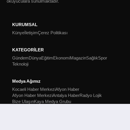
okuyuculara sunulmaktadır.
KURUMSAL
Künye
İletişim
Çerez Politikası
KATEGORİLER
Gündem
Dünya
Eğitim
Ekonomi
Magazin
Sağlık
Spor
Teknoloji
Medya Ağımız
Kocaeli Haber Merkezi
Afyon Haber
Afyon Haber Merkezi
Antalya Haber
Radyo Lojik
Bize Ulaşın
Kaya Medya Grubu
2022 Kocaeli Haber Merkezi © Tüm hakları saklıdır.
Kocaeli Haber Merkezi