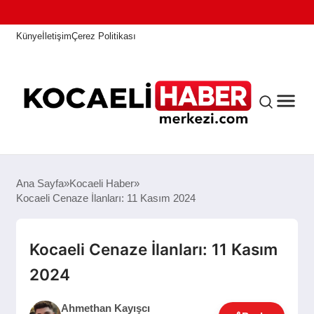
Künye
İletişim
Çerez Politikası
ANASAYFA
Ana Sayfa
Kocaeli Haber
Kocaeli Cenaze İlanları: 11 Kasım 2024
KOCAELI HABER
Kocaeli Cenaze İlanları: 11 Kasım
2024
ASAYIŞ
Ahmethan Kayışcı