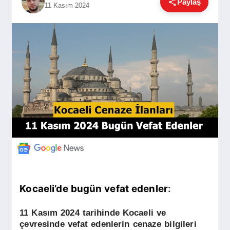
Paylaş
11 Kasım 2024
GÜNDEM
SIYASET
EĞITIM
EKONOMI
DÜNYA
Kocaeli’de bugün vefat edenler
:
SAĞLIK
11 Kasım 2024 tarihinde
Kocaeli
ve
çevresinde vefat edenlerin cenaze bilgileri