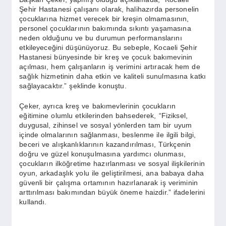
SPOR
Şehir Hastanesi çalışanı olarak, halihazırda personelin
çocuklarına hizmet verecek bir kreşin olmamasının,
personel çocuklarının bakımında sıkıntı yaşamasına
YAŞAM
neden olduğunu ve bu durumun performanslarını
etkileyeceğini düşünüyoruz. Bu sebeple, Kocaeli Şehir
Hastanesi bünyesinde bir kreş ve çocuk bakımevinin
açılması, hem çalışanların iş verimini artıracak hem de
sağlık hizmetinin daha etkin ve kaliteli sunulmasına katkı
sağlayacaktır.” şeklinde konuştu.
Çeker, ayrıca kreş ve bakımevlerinin çocukların
eğitimine olumlu etkilerinden bahsederek, “Fiziksel,
duygusal, zihinsel ve sosyal yönlerden tam bir uyum
içinde olmalarının sağlanması, beslenme ile ilgili bilgi,
beceri ve alışkanlıklarının kazandırılması, Türkçenin
doğru ve güzel konuşulmasına yardımcı olunması,
çocukların ilköğretime hazırlanması ve sosyal ilişkilerinin
oyun, arkadaşlık yolu ile geliştirilmesi, ana babaya daha
güvenli bir çalışma ortamının hazırlanarak iş veriminin
arttırılması bakımından büyük öneme haizdir.” ifadelerini
kullandı.