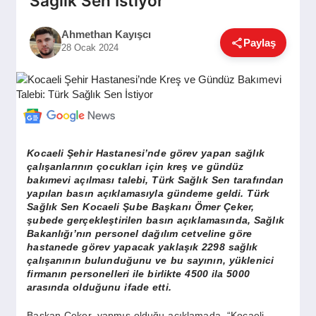
Sağlık Sen İstiyor
GÜNDEM
Ahmethan Kayışcı
Paylaş
28 Ocak 2024
SIYASET
EĞITIM
Kocaeli Şehir Hastanesi’nde görev yapan sağlık
çalışanlarının çocukları için kreş ve gündüz
EKONOMI
bakımevi açılması talebi, Türk Sağlık Sen tarafından
yapılan basın açıklamasıyla gündeme geldi. Türk
Sağlık Sen Kocaeli Şube Başkanı Ömer Çeker,
DÜNYA
şubede gerçekleştirilen basın açıklamasında, Sağlık
Bakanlığı’nın personel dağılım cetveline göre
hastanede görev yapacak yaklaşık 2298 sağlık
çalışanının bulunduğunu ve bu sayının, yüklenici
SAĞLIK
firmanın personelleri ile birlikte 4500 ila 5000
arasında olduğunu ifade etti.
Başkan Çeker, yapmış olduğu açıklamada, “Kocaeli