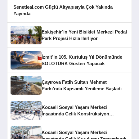
Senetleal.com Güçlü Altyapısıyla Çok Yakında
Yayında
Eskişehir’in Yeni Bisiklet Merkezi Pedal
Park Projesi Hızla İlerliyor
İzmit’in 105. Kurtuluş Yıl Dönümünde
SOLOTÜRK Gösteri Yapacak
Çayırova Fatih Sultan Mehmet
Parkı’nda Kapsamlı Yenileme Başladı
Kocaeli Sosyal Yaşam Merkezi
İnşaatında Çelik Konstrüksiyon
Aşaması Tamamlandı
Kocaeli Sosyal Yaşam Merkezi
İnşaatında Çelik Kurulumu Tamamlandı