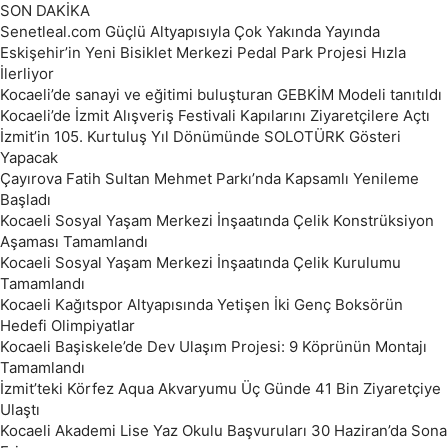
SON DAKİKA
Senetleal.com Güçlü Altyapısıyla Çok Yakında Yayında
Eskişehir’in Yeni Bisiklet Merkezi Pedal Park Projesi Hızla
İlerliyor
Kocaeli’de sanayi ve eğitimi buluşturan GEBKİM Modeli tanıtıldı
Kocaeli’de İzmit Alışveriş Festivali Kapılarını Ziyaretçilere Açtı
İzmit’in 105. Kurtuluş Yıl Dönümünde SOLOTÜRK Gösteri
Yapacak
Çayırova Fatih Sultan Mehmet Parkı’nda Kapsamlı Yenileme
Başladı
Kocaeli Sosyal Yaşam Merkezi İnşaatında Çelik Konstrüksiyon
Aşaması Tamamlandı
Kocaeli Sosyal Yaşam Merkezi İnşaatında Çelik Kurulumu
Tamamlandı
Kocaeli Kağıtspor Altyapısında Yetişen İki Genç Boksörün
Hedefi Olimpiyatlar
Kocaeli Başiskele’de Dev Ulaşım Projesi: 9 Köprünün Montajı
Tamamlandı
İzmit’teki Körfez Aqua Akvaryumu Üç Günde 41 Bin Ziyaretçiye
Ulaştı
Kocaeli Akademi Lise Yaz Okulu Başvuruları 30 Haziran’da Sona