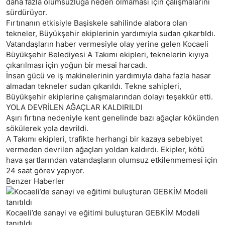
daha fazla olumsuzluğa neden olmaması için çalışmalarını
sürdürüyor.
Fırtınanın etkisiyle Başiskele sahilinde alabora olan
tekneler, Büyükşehir ekiplerinin yardımıyla sudan çıkartıldı.
Vatandaşların haber vermesiyle olay yerine gelen Kocaeli
Büyükşehir Belediyesi A Takımı ekipleri, teknelerin kıyıya
çıkarılması için yoğun bir mesai harcadı.
İnsan gücü ve iş makinelerinin yardımıyla daha fazla hasar
almadan tekneler sudan çıkarıldı. Tekne sahipleri,
Büyükşehir ekiplerine çalışmalarından dolayı teşekkür etti.
YOLA DEVRİLEN AĞAÇLAR KALDIRILDI
Aşırı fırtına nedeniyle kent genelinde bazı ağaçlar kökünden
sökülerek yola devrildi.
A Takımı ekipleri, trafikte herhangi bir kazaya sebebiyet
vermeden devrilen ağaçları yoldan kaldırdı. Ekipler, kötü
hava şartlarından vatandaşların olumsuz etkilenmemesi için
24 saat görev yapıyor.
Benzer Haberler
Kocaeli’de sanayi ve eğitimi buluşturan GEBKİM Modeli
tanıtıldı