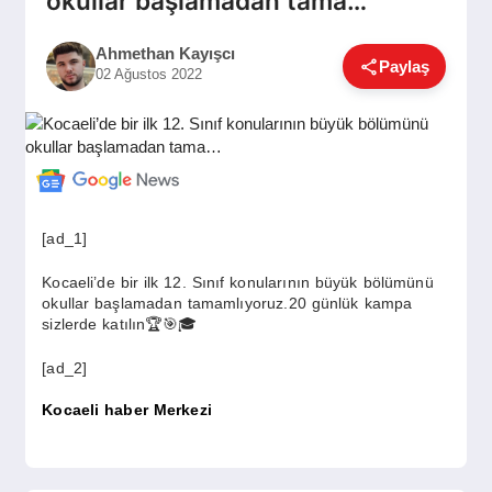
okullar başlamadan tama…
GÜNDEM
Ahmethan Kayışcı
Paylaş
02 Ağustos 2022
SIYASET
EĞITIM
[ad_1]
EKONOMI
Kocaeli’de bir ilk 12. Sınıf konularının büyük bölümünü
okullar başlamadan tamamlıyoruz.20 günlük kampa
sizlerde katılın🏆🎯🎓
DÜNYA
[ad_2]
Kocaeli haber Merkezi
SAĞLIK