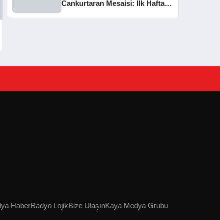
Cankurtaran Mesaisi: İlk Haftada
33 Kişi Kurtarıldı
lya Haber
Radyo Lojik
Bize Ulaşın
Kaya Medya Grubu