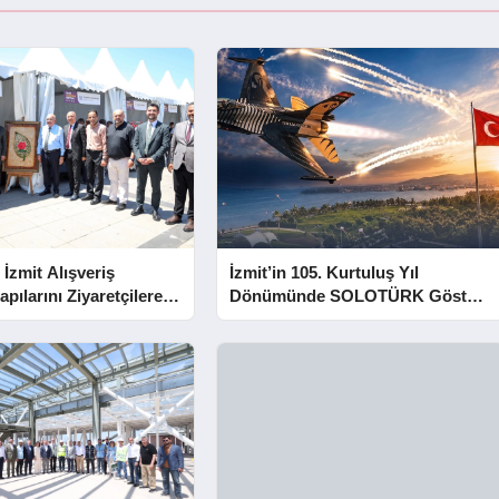
 İzmit Alışveriş
İzmit’in 105. Kurtuluş Yıl
apılarını Ziyaretçilere
Dönümünde SOLOTÜRK Gösteri
Yapacak