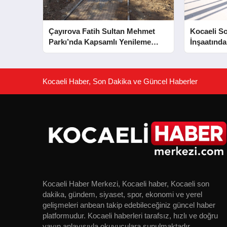
Çayırova Fatih Sultan Mehmet
Kocaeli S
Parkı’nda Kapsamlı Yenileme
İnşaatında
Başladı
Aşaması 
Kocaeli Haber, Son Dakika ve Güncel Haberler
Kocaeli Haber Merkezi, Kocaeli haber, Kocaeli son
dakika, gündem, siyaset, spor, ekonomi ve yerel
gelişmeleri anbean takip edebileceğiniz güncel haber
platformudur. Kocaeli haberleri tarafsız, hızlı ve doğru
yayın anlayışıyla okuyuculara sunulmaktadır.