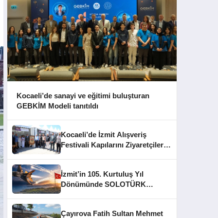
Kocaeli’de sanayi ve eğitimi buluşturan
GEBKİM Modeli tanıtıldı
Kocaeli’de İzmit Alışveriş
Festivali Kapılarını Ziyaretçilere
Açtı
İzmit’in 105. Kurtuluş Yıl
Dönümünde SOLOTÜRK
Gösteri Yapacak
Çayırova Fatih Sultan Mehmet