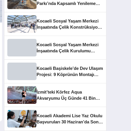
Parkı’nda Kapsamlı Yenileme
Başladı
Kocaeli Sosyal Yaşam Merkezi
İnşaatında Çelik Konstrüksiyon
Aşaması Tamamlandı
Kocaeli Sosyal Yaşam Merkezi
İnşaatında Çelik Kurulumu
Tamamlandı
Kocaeli Başiskele’de Dev Ulaşım
Projesi: 9 Köprünün Montajı
Tamamlandı
İzmit’teki Körfez Aqua
Akvaryumu Üç Günde 41 Bin
Ziyaretçiye Ulaştı
Kocaeli Akademi Lise Yaz Okulu
Başvuruları 30 Haziran’da Sona
Eriyor