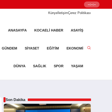
--:--:--
Senetleal.com G
Künye
İletişim
Çerez Politikası
ANASAYFA
KOCAELI HABER
ASAYIŞ
GÜNDEM
SIYASET
EĞITIM
EKONOMI
DÜNYA
SAĞLIK
SPOR
YAŞAM
Son Dakika