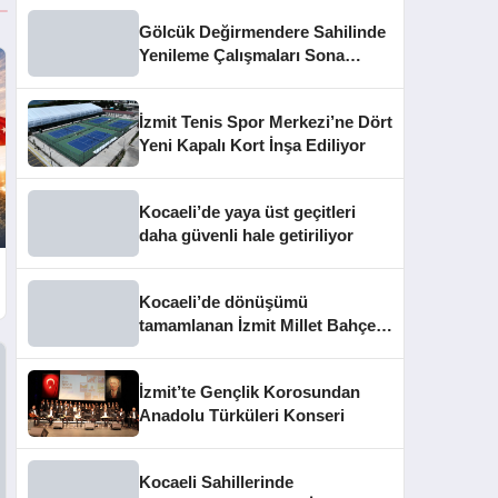
Gölcük Değirmendere Sahilinde
Yenileme Çalışmaları Sona
Yaklaştı
İzmit Tenis Spor Merkezi’ne Dört
Yeni Kapalı Kort İnşa Ediliyor
Kocaeli’de yaya üst geçitleri
daha güvenli hale getiriliyor
Kocaeli’de dönüşümü
tamamlanan İzmit Millet Bahçesi
kapılarını açtı
İzmit’te Gençlik Korosundan
Anadolu Türküleri Konseri
Kocaeli Sahillerinde