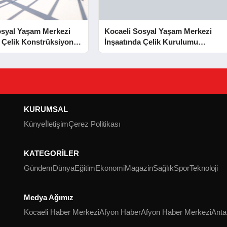
osyal Yaşam Merkezi
Kocaeli Sosyal Yaşam Merkezi
 Çelik Konstrüksiyon
İnşaatında Çelik Kurulumu
Tamamlandı
Tamamlandı
KURUMSAL
Künye
İletişim
Çerez Politikası
KATEGORİLER
Gündem
Dünya
Eğitim
Ekonomi
Magazin
Sağlık
Spor
Teknoloji
Medya Ağımız
Kocaeli Haber Merkezi
Afyon Haber
Afyon Haber Merkezi
Anta