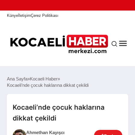
Künye
İletişim
Çerez Politikası
ANASAYFA
Ana Sayfa
Kocaeli Haber
Kocaeli’nde çocuk haklarına dikkat çekildi
KOCAELI HABER
Kocaeli’nde çocuk haklarına
dikkat çekildi
ASAYIŞ
Ahmethan Kayışcı