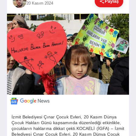
Paylaş
20 Kasım 2024
GÜNDEM
SIYASET
EĞITIM
EKONOMI
DÜNYA
SAĞLIK
İzmit Belediyesi Çınar Çocuk Evleri, 20 Kasım Dünya
Çocuk Hakları Günü kapsamında düzenlediği etkinlikle,
çocukların haklarına dikkat çekti.KOCAELİ (İGFA) – İzmit
Belediyesi Çınar Çocuk Evleri, 20 Kasım Dünya Çocuk