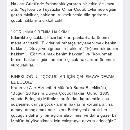
SPOR
Hakları Günü’nde farkındalık yaratan bir etkinliğe imza
attı. Yeşilova ve Tüysüzler Çınar Çocuk Evlerinde eğitim
gören minikler, haklarını yüksek sesle dile getirerek,
çocuk haklarına dikkat çekti.
YAŞAM
“KORUNMAK BENİM HAKKIM!”
Etkinlikte çocuklar, hazırladıkları pankartlarla önemli
mesajlar verdi. “Fikirlerimi rahatça söyleyebilmek benim
hakkım”, “Sevgi ve ilgi benim hakkım”, “Eğlenmek benim
hakkım”, “Eğitim almak benim hakkım” ve “Korunmak
benim hakkım” gibi ifadelerle çocuk haklarının önemini
vurguladılar.
BİNEKLİOĞLU, “ÇOCUKLAR İÇİN ÇALIŞMAYA DEVAM
EDECEĞİZ”
Kadın ve Aile Hizmetleri Müdürü Burcu Bineklioğlu,
“Bugün 20 Kasım Dünya Çocuk Hakları Günü. 1989
yılında Birleşmiş Milletler tarafından kabul edilen bu
sözleşme, dünya çocuklarının haklarını koruma altına
almayı amaçlamaktadır. İzmit Belediyesi olarak her
çocuğun daha iyi bir eğitim alabilmesi ve daha güzel bir
İzmit’te büyüyebilmesi için çalışmaya devam edeceğiz.”