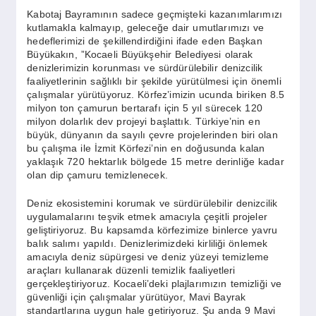
SPOR
Kabotaj Bayramının sadece geçmişteki kazanımlarımızı
kutlamakla kalmayıp, geleceğe dair umutlarımızı ve
hedeflerimizi de şekillendirdiğini ifade eden Başkan
YAŞAM
Büyükakın, ”Kocaeli Büyükşehir Belediyesi olarak
denizlerimizin korunması ve sürdürülebilir denizcilik
faaliyetlerinin sağlıklı bir şekilde yürütülmesi için önemli
çalışmalar yürütüyoruz. Körfez’imizin ucunda biriken 8.5
milyon ton çamurun bertarafı için 5 yıl sürecek 120
milyon dolarlık dev projeyi başlattık. Türkiye’nin en
büyük, dünyanın da sayılı çevre projelerinden biri olan
bu çalışma ile İzmit Körfezi’nin en doğusunda kalan
yaklaşık 720 hektarlık bölgede 15 metre derinliğe kadar
olan dip çamuru temizlenecek.
Deniz ekosistemini korumak ve sürdürülebilir denizcilik
uygulamalarını teşvik etmek amacıyla çeşitli projeler
geliştiriyoruz. Bu kapsamda körfezimize binlerce yavru
balık salımı yapıldı. Denizlerimizdeki kirliliği önlemek
amacıyla deniz süpürgesi ve deniz yüzeyi temizleme
araçları kullanarak düzenli temizlik faaliyetleri
gerçekleştiriyoruz. Kocaeli’deki plajlarımızın temizliği ve
güvenliği için çalışmalar yürütüyor, Mavi Bayrak
standartlarına uygun hale getiriyoruz. Şu anda 9 Mavi