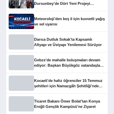
Dursunbey’de Dört Yeni Projeyi
Hizmete Açtı
Meteoroloji’den beş il için kuvvetli yağış
ve sel uyarısı
Darıca Dutluk Sokak’ta Kapsamlı
Altyapı ve Üstyapı Yenilemesi Sürüyor
Gebze’de mahalle buluşmaları devam
ediyor: Başkan Büyükgöz vatandaşları
dinledi
Kocaeli’de hafız öğrenciler 15 Temmuz
şehitleri için Namazgâh Şehitliği’nde
buluştu
Ticaret Bakanı Ömer Bolat’tan Konya
Ereğli Gençlik Kampüsü’ne Ziyaret