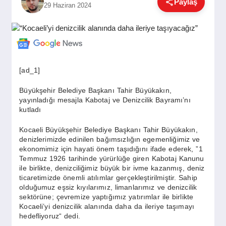
Paylaş
29 Haziran 2024
GÜNDEM
SIYASET
[ad_1]
EĞITIM
Büyükşehir Belediye Başkanı Tahir Büyükakın,
yayınladığı mesajla Kabotaj ve Denizcilik Bayramı’nı
kutladı
EKONOMI
Kocaeli Büyükşehir Belediye Başkanı Tahir Büyükakın,
denizlerimizde edinilen bağımsızlığın egemenliğimiz ve
ekonomimiz için hayati önem taşıdığını ifade ederek, ”1
DÜNYA
Temmuz 1926 tarihinde yürürlüğe giren Kabotaj Kanunu
ile birlikte, denizciliğimiz büyük bir ivme kazanmış, deniz
ticaretimizde önemli atılımlar gerçekleştirilmiştir. Sahip
olduğumuz eşsiz kıyılarımız, limanlarımız ve denizcilik
SAĞLIK
sektörüne; çevremize yaptığımız yatırımlar ile birlikte
Kocaeli’yi denizcilik alanında daha da ileriye taşımayı
hedefliyoruz“ dedi.