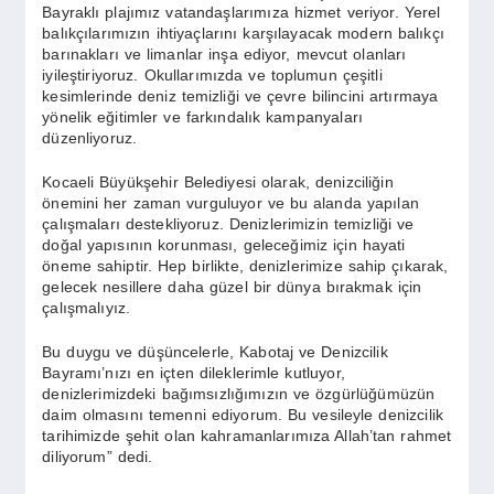
Bayraklı plajımız vatandaşlarımıza hizmet veriyor. Yerel
balıkçılarımızın ihtiyaçlarını karşılayacak modern balıkçı
barınakları ve limanlar inşa ediyor, mevcut olanları
iyileştiriyoruz. Okullarımızda ve toplumun çeşitli
kesimlerinde deniz temizliği ve çevre bilincini artırmaya
yönelik eğitimler ve farkındalık kampanyaları
düzenliyoruz.
Kocaeli Büyükşehir Belediyesi olarak, denizciliğin
önemini her zaman vurguluyor ve bu alanda yapılan
çalışmaları destekliyoruz. Denizlerimizin temizliği ve
doğal yapısının korunması, geleceğimiz için hayati
öneme sahiptir. Hep birlikte, denizlerimize sahip çıkarak,
gelecek nesillere daha güzel bir dünya bırakmak için
çalışmalıyız.
Bu duygu ve düşüncelerle, Kabotaj ve Denizcilik
Bayramı’nızı en içten dileklerimle kutluyor,
denizlerimizdeki bağımsızlığımızın ve özgürlüğümüzün
daim olmasını temenni ediyorum. Bu vesileyle denizcilik
tarihimizde şehit olan kahramanlarımıza Allah’tan rahmet
diliyorum” dedi.