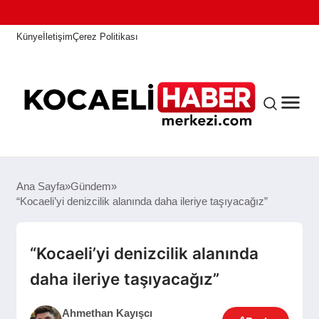
Künye
İletişim
Çerez Politikası
ANASAYFA
Ana Sayfa
Gündem
“Kocaeli’yi denizcilik alanında daha ileriye taşıyacağız”
KOCAELI HABER
“Kocaeli’yi denizcilik alanında
daha ileriye taşıyacağız”
ASAYIŞ
Ahmethan Kayışcı