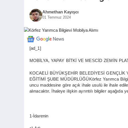
Ahmethan Kayışcı
01 Temmuz 2024
[ad_1]
MOBİLYA, YAPAY BİTKİ VE MESCİD ZEMİN PL
KOCAELİ BÜYÜKŞEHİR BELEDİYESİ GENÇLİK V
EĞİTİMİ ŞUBE MÜDÜRLÜĞÜKörfez Yarımca Bilgievi
uncu maddesine göre açık ihale usulü ile ihale edil
alınacaktır. İhaleye ilişkin ayrıntılı bilgiler aşağıda 
1-İdarenin