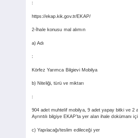
:
https://ekap.kik.gov.tr/EKAP/
2-İhale konusu mal alımın
a) Adı
:
Körfez Yarımca Bilgievi Mobilya
b) Niteliği, türü ve miktarı
:
904 adet muhtelif mobilya, 9 adet yapay bitki ve 
Ayrıntılı bilgiye EKAP’ta yer alan ihale dokümanı içi
c) Yapılacağı/teslim edileceği yer