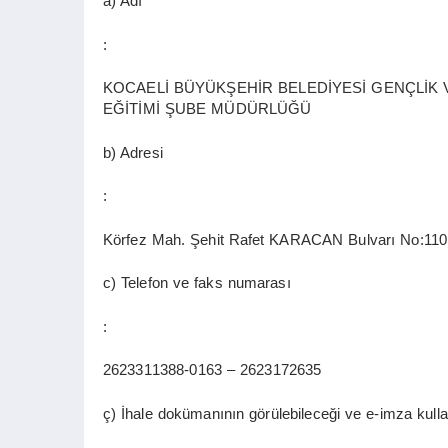
a) Adı
:
KOCAELİ BÜYÜKŞEHİR BELEDİYESİ GENÇLİK V
EĞİTİMİ ŞUBE MÜDÜRLÜĞÜ
b) Adresi
:
Körfez Mah. Şehit Rafet KARACAN Bulvarı No:11
c) Telefon ve faks numarası
:
2623311388-0163 – 2623172635
ç) İhale dokümanının görülebileceği ve e-imza kullanı