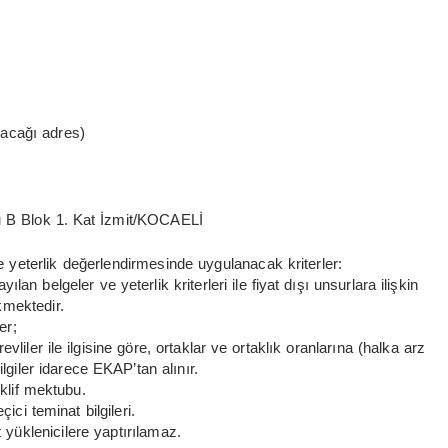
ılacağı adres)
nu B Blok 1. Kat İzmit/KOCAELİ
ile yeterlik değerlendirmesinde uygulanacak kriterler:
yılan belgeler ve yeterlik kriterleri ile fiyat dışı unsurlara ilişkin
kmektedir.
er;
evliler ile ilgisine göre, ortaklar ve ortaklık oranlarına (halka arz
ilgiler idarece EKAP’tan alınır.
eklif mektubu.
ici teminat bilgileri.
 yüklenicilere yaptırılamaz.