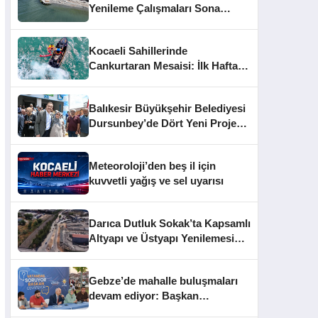
Yenileme Çalışmaları Sona
Yaklaştı
Kocaeli Sahillerinde
Cankurtaran Mesaisi: İlk Haftada
33 Kişi Kurtarıldı
Balıkesir Büyükşehir Belediyesi
Dursunbey’de Dört Yeni Projeyi
Hizmete Açtı
Meteoroloji’den beş il için
kuvvetli yağış ve sel uyarısı
Darıca Dutluk Sokak’ta Kapsamlı
Altyapı ve Üstyapı Yenilemesi
Sürüyor
Gebze’de mahalle buluşmaları
devam ediyor: Başkan
Büyükgöz vatandaşları dinledi