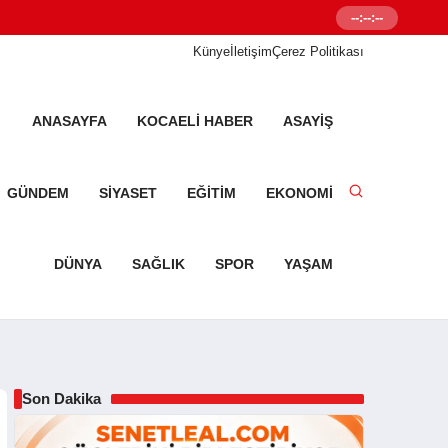
--:--:--
Senetleal.com G
Künye
İletişim
Çerez Politikası
ANASAYFA
KOCAELI HABER
ASAYIŞ
GÜNDEM
SIYASET
EĞITIM
EKONOMI
DÜNYA
SAĞLIK
SPOR
YAŞAM
Son Dakika