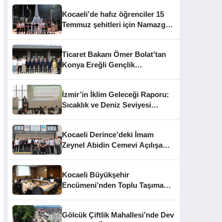
Kocaeli’de hafız öğrenciler 15
Temmuz şehitleri için Namazgâh
Şehitliği’nde buluştu
Ticaret Bakanı Ömer Bolat’tan
Konya Ereğli Gençlik
Kampüsü’ne Ziyaret
İzmir’in İklim Geleceği Raporu:
Sıcaklık ve Deniz Seviyesi
Uyarısı
Kocaeli Derince’deki İmam
Zeynel Abidin Cemevi Açılışa
Hazırlanıyor
Kocaeli Büyükşehir
Encümeni’nden Toplu Taşıma
Cezaları ve İhale Kararları
Gölcük Çiftlik Mahallesi’nde Dev