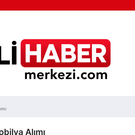
lımı
obilya Alımı