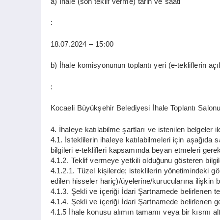
a) İhale (son teklif verme) tarih ve saati
:
18.07.2024 – 15:00
b) İhale komisyonunun toplantı yeri (e-tekliflerin aç
:
Kocaeli Büyükşehir Belediyesi İhale Toplantı Salo
4. İhaleye katılabilme şartları ve istenilen belgeler 
4.1. İsteklilerin ihaleye katılabilmeleri için aşağıda sa
bilgileri e-teklifleri kapsamında beyan etmeleri gere
4.1.2. Teklif vermeye yetkili olduğunu gösteren bilgil
4.1.2.1. Tüzel kişilerde; isteklilerin yönetimindeki gör
edilen hisseler hariç)/üyelerine/kurucularına ilişkin b
4.1.3. Şekli ve içeriği İdari Şartnamede belirlenen t
4.1.4. Şekli ve içeriği İdari Şartnamede belirlenen geç
4.1.5 İhale konusu alımın tamamı veya bir kısmı alt