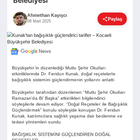
Belediyesi
GÜNDEM
Ahmethan Kayışcı
Paylaş
08 Mart 2025
SIYASET
EĞITIM
Büyükşehir’in düzenlediği Mutlu Şehir Okulları
etkinliklerinde Dr. Feridun Kunak, doğal reçetelerle
EKONOMI
bağışıklık sistemini güçlendirmenin yollarını anlattı
Büyükşehir tarafından düzenlenen “Mutlu Şehir Okulları
DÜNYA
Ramazan’da Bi’ Başka” etkinlikleri bilgilendirici
söyleşilerle devam ediyor. “Doğal Reçeteler ile Bağışıklık
Güçlendirmek” konulu söyleşide konuşan Dr. Feridun
Kunak, katılımcılara sağlıklı yaşama dair beslenme ve
SAĞLIK
tedavi yöntemleri sundu.
BAĞIŞIKLIK SİSTEMİNİ GÜÇLENDİREN DOĞAL