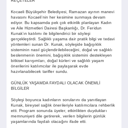
REÇETELER
SPOR
Kocaeli Büyükşehir Belediyesi, Ramazan ayının manevi
havasını Kocaeli’nin her kesimine sunmaya devam
YAŞAM
ediyor. Bu kapsamda pek çok etkinlik planlayan Kadın
ve Aile Hizmetleri Dairesi Başkanlığı, Dr. Feridun
Kunak’ın katılımı ile bilgilendirici bir söyleşi
gerçekleştirdi. Sağlıklı yaşama dair pratik bilgi ve tedavi
yöntemleri sunan Dr. Kunak, söyleşide bağışıklık
sisteminin nasıl güçlendirilebileceğini, doğal ve sağlıklı
beslenmenin önemini, bağışıklık sistemini destekleyen
bitkisel karışımları, doğal kürleri ve sağlıklı yaşam
önerilerini katılımcılar ile paylaşarak evde
hazırlanabilecek tarifler sundu.
GÜNLÜK YAŞAMDA FAYDALI OLACAK ÖNEMLİ
BİLGİLER
Söyleşi boyunca kadınların sorularını da yanıtlayan
Kunak, bireysel sağlık önerileriyle katılımcılara rehberlik
etti. Program sonunda üyeler, etkinlikten duydukları
memnuniyeti dile getirerek, verilen bilgilerin günlük
yaşamlarında faydalı olacağını ifade etti.