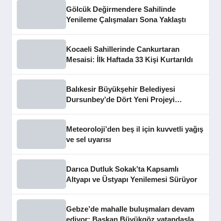
Gölcük Değirmendere Sahilinde
Yenileme Çalışmaları Sona Yaklaştı
Kocaeli Sahillerinde Cankurtaran
Mesaisi: İlk Haftada 33 Kişi Kurtarıldı
Balıkesir Büyükşehir Belediyesi
Dursunbey’de Dört Yeni Projeyi
Hizmete Açtı
Meteoroloji’den beş il için kuvvetli yağış
ve sel uyarısı
Darıca Dutluk Sokak’ta Kapsamlı
Altyapı ve Üstyapı Yenilemesi Sürüyor
Gebze’de mahalle buluşmaları devam
ediyor: Başkan Büyükgöz vatandaşları