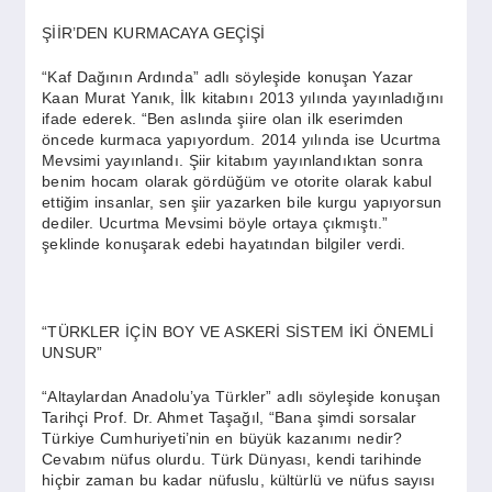
ŞİİR’DEN KURMACAYA GEÇİŞİ
“Kaf Dağının Ardında” adlı söyleşide konuşan Yazar
Kaan Murat Yanık, İlk kitabını 2013 yılında yayınladığını
ifade ederek. “Ben aslında şiire olan ilk eserimden
öncede kurmaca yapıyordum. 2014 yılında ise Ucurtma
Mevsimi yayınlandı. Şiir kitabım yayınlandıktan sonra
benim hocam olarak gördüğüm ve otorite olarak kabul
ettiğim insanlar, sen şiir yazarken bile kurgu yapıyorsun
dediler. Ucurtma Mevsimi böyle ortaya çıkmıştı.”
şeklinde konuşarak edebi hayatından bilgiler verdi.
“TÜRKLER İÇİN BOY VE ASKERİ SİSTEM İKİ ÖNEMLİ
UNSUR”
“Altaylardan Anadolu’ya Türkler” adlı söyleşide konuşan
Tarihçi Prof. Dr. Ahmet Taşağıl, “Bana şimdi sorsalar
Türkiye Cumhuriyeti’nin en büyük kazanımı nedir?
Cevabım nüfus olurdu. Türk Dünyası, kendi tarihinde
hiçbir zaman bu kadar nüfuslu, kültürlü ve nüfus sayısı