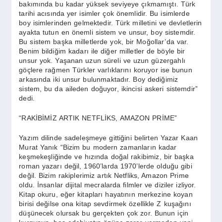
bakımında bu kadar yüksek seviyeye çıkmamıştı. Türk
tarihi acısında yer isimler çok önemlidir. Bu isimlerde
boy isimlerinden gelmektedir. Türk milletini ve devletlerin
ayakta tutun en önemli sistem ve unsur, boy sistemdir.
Bu sistem başka milletlerde yok, bir Moğollar’da var.
Benim bildiğim kadarı ile diğer milletler de böyle bir
unsur yok. Yaşanan uzun süreli ve uzun güzergahlı
göçlere rağmen Türkler varlıklarını koruyor ise bunun
arkasında iki unsur bulunmaktadır. Boy dediğimiz
sistem, bu da aileden doğuyor, ikincisi askeri sistemdir”
dedi.
“RAKİBİMİZ ARTIK NETFLİKS, AMAZON PRİME”
Yazım dilinde sadeleşmeye gittiğini belirten Yazar Kaan
Murat Yanık “Bizim bu modern zamanların kadar
keşmekeşliğinde ve hızında doğal rakibimiz, bir başka
roman yazarı değil, 1960’larda 1970’lerde olduğu gibi
değil. Bizim rakiplerimiz artık Netfliks, Amazon Prime
oldu. İnsanlar dijital mecralarda filmler ve diziler izliyor.
Kitap okuru, eğer kitapları hayatının merkezine koyan
birisi değilse ona kitap sevdirmek özellikle Z kuşağını
düşünecek olursak bu gerçekten çok zor. Bunun için