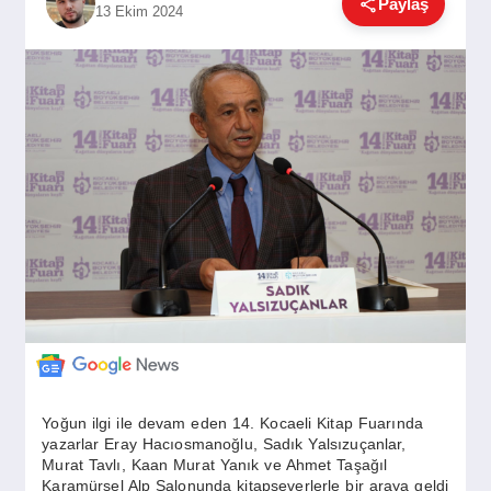
Paylaş
13 Ekim 2024
GÜNDEM
SIYASET
EĞITIM
EKONOMI
DÜNYA
SAĞLIK
Yoğun ilgi ile devam eden 14. Kocaeli Kitap Fuarında
yazarlar Eray Hacıosmanoğlu, Sadık Yalsızuçanlar,
Murat Tavlı, Kaan Murat Yanık ve Ahmet Taşağıl
Karamürsel Alp Salonunda kitapseverlerle bir araya geldi