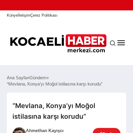
Künye
İletişim
Çerez Politikası
ANASAYFA
Ana Sayfa
Gündem
“Mevlana, Konya’yı Moğol istilasına karşı korudu”
KOCAELI HABER
“Mevlana, Konya’yı Moğol
istilasına karşı korudu”
ASAYIŞ
Ahmethan Kayışcı