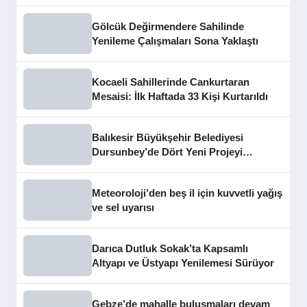
Gölcük Değirmendere Sahilinde
Yenileme Çalışmaları Sona Yaklaştı
Kocaeli Sahillerinde Cankurtaran
Mesaisi: İlk Haftada 33 Kişi Kurtarıldı
Balıkesir Büyükşehir Belediyesi
Dursunbey’de Dört Yeni Projeyi
Hizmete Açtı
Meteoroloji’den beş il için kuvvetli yağış
ve sel uyarısı
Darıca Dutluk Sokak’ta Kapsamlı
Altyapı ve Üstyapı Yenilemesi Sürüyor
Gebze’de mahalle buluşmaları devam