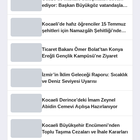
ediyor: Başkan Büyükgöz vatandaşları
dinledi
Kocaeli’de hafız öğrenciler 15 Temmuz
şehitleri için Namazgâh Şehitliği’nde
buluştu
Ticaret Bakanı Ömer Bolat’tan Konya
Ereğli Gençlik Kampüsü’ne Ziyaret
İzmir’in İklim Geleceği Raporu: Sıcaklık
ve Deniz Seviyesi Uyarısı
Kocaeli Derince’deki İmam Zeynel
Abidin Cemevi Açılışa Hazırlanıyor
Kocaeli Büyükşehir Encümeni’nden
Toplu Taşıma Cezaları ve İhale Kararları