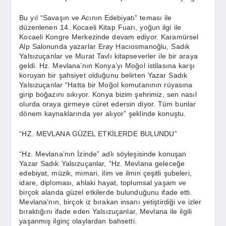
SPOR
Bu yıl “Savaşın ve Acının Edebiyatı” teması ile
düzenlenen 14. Kocaeli Kitap Fuarı, yoğun ilgi ile
Kocaeli Kongre Merkezinde devam ediyor. Karamürsel
YAŞAM
Alp Salonunda yazarlar Eray Hacıosmanoğlu, Sadık
Yalsızuçanlar ve Murat Tavlı kitapseverler ile bir araya
geldi. Hz. Mevlana’nın Konya’yı Moğol istilasına karşı
koruyan bir şahsiyet olduğunu belirten Yazar Sadık
Yalsızuçanlar “Hatta bir Moğol komutanının rüyasına
girip boğazını sıkıyor. Konya bizim şehrimiz, sen nasıl
olurda oraya girmeye cüret edersin diyor. Tüm bunlar
dönem kaynaklarında yer alıyor” şeklinde konuştu.
“HZ. MEVLANA GÜZEL ETKİLERDE BULUNDU”
“Hz. Mevlana’nın İzinde” adlı söyleşisinde konuşan
Yazar Sadık Yalsızuçanlar, “Hz. Mevlana geleceğe
edebiyat, müzik, mimari, ilim ve ilmin çeşitli şubeleri,
idare, diploması, ahlaki hayat, toplumsal yaşam ve
birçok alanda güzel etkilerde bulunduğunu ifade etti.
Mevlana’nın, birçok iz bırakan insanı yetiştirdiği ve izler
bıraktığını ifade eden Yalsızuçanlar, Mevlana ile ilgili
yaşanmış ilginç olaylardan bahsetti.