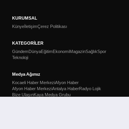
KURUMSAL
Künye
İletişim
Çerez Politikası
KATEGORİLER
Gündem
Dünya
Eğitim
Ekonomi
Magazin
Sağlık
Spor
Teknoloji
Medya Ağımız
Kocaeli Haber Merkezi
Afyon Haber
Afyon Haber Merkezi
Antalya Haber
Radyo Lojik
Bize Ulaşın
Kaya Medya Grubu
2022 Kocaeli Haber Merkezi © Tüm hakları saklıdır.
Kocaeli Haber Merkezi