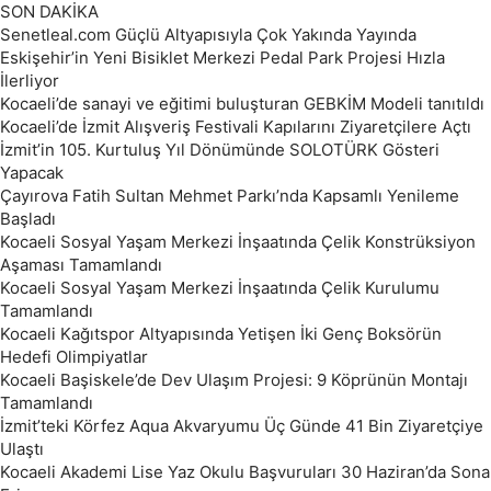
SON DAKİKA
Senetleal.com Güçlü Altyapısıyla Çok Yakında Yayında
Eskişehir’in Yeni Bisiklet Merkezi Pedal Park Projesi Hızla
İlerliyor
Kocaeli’de sanayi ve eğitimi buluşturan GEBKİM Modeli tanıtıldı
Kocaeli’de İzmit Alışveriş Festivali Kapılarını Ziyaretçilere Açtı
İzmit’in 105. Kurtuluş Yıl Dönümünde SOLOTÜRK Gösteri
Yapacak
Çayırova Fatih Sultan Mehmet Parkı’nda Kapsamlı Yenileme
Başladı
Kocaeli Sosyal Yaşam Merkezi İnşaatında Çelik Konstrüksiyon
Aşaması Tamamlandı
Kocaeli Sosyal Yaşam Merkezi İnşaatında Çelik Kurulumu
Tamamlandı
Kocaeli Kağıtspor Altyapısında Yetişen İki Genç Boksörün
Hedefi Olimpiyatlar
Kocaeli Başiskele’de Dev Ulaşım Projesi: 9 Köprünün Montajı
Tamamlandı
İzmit’teki Körfez Aqua Akvaryumu Üç Günde 41 Bin Ziyaretçiye
Ulaştı
Kocaeli Akademi Lise Yaz Okulu Başvuruları 30 Haziran’da Sona