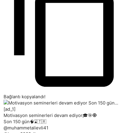
Bağlantı kopyalandı!
[ad_1]
Motivasyon seminerleri devam ediyor🎓🎯🧿
Son 150 gün🧠⌛🇹🇷
@muhammetalievli41