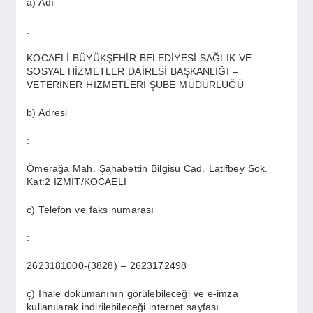
a) Adı
SPOR
:
YAŞAM
KOCAELİ BÜYÜKŞEHİR BELEDİYESİ SAĞLIK VE
SOSYAL HİZMETLER DAİRESİ BAŞKANLIĞI –
VETERİNER HİZMETLERİ ŞUBE MÜDÜRLÜĞÜ
b) Adresi
:
Ömerağa Mah. Şahabettin Bilgisu Cad. Latifbey Sok.
Kat:2 İZMİT/KOCAELİ
c) Telefon ve faks numarası
:
2623181000-(3828) – 2623172498
ç) İhale dokümanının görülebileceği ve e-imza
kullanılarak indirilebileceği internet sayfası