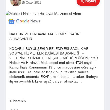
Paylaş
15 Ocak 2025
GÜNDEM
SIYASET
NALBUR VE HIRDAVAT MALZEMESİ SATIN
ALINACAKTIR
EĞITIM
KOCAELİ BÜYÜKŞEHİR BELEDİYESİ SAĞLIK VE
SOSYAL HİZMETLER DAİRESİ BAŞKANLIĞI –
VETERİNER HİZMETLERİ ŞUBE MÜDÜRLÜĞÜMuhtelif
EKONOMI
Nalbur ve Hırdavat Malzemesi mal alımı 4734 sayılı
Kamu İhale Kanununun 19 uncu maddesine göre açık
ihale usulü ile ihale edilecek olup, teklifler sadece
DÜNYA
elektronik ortamda EKAP üzerinden alınacaktır. İhaleye
ilişkin ayrıntılı bilgiler aşağıda yer almaktadır:
SAĞLIK
1-İdarenin