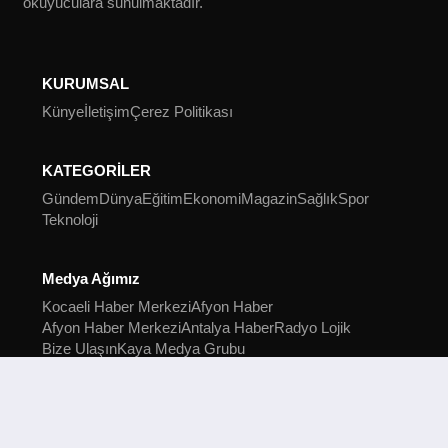
okuyuculara sunulmaktadır.
KURUMSAL
Künye
İletişim
Çerez Politikası
KATEGORİLER
Gündem
Dünya
Eğitim
Ekonomi
Magazin
Sağlık
Spor
Teknoloji
Medya Ağımız
Kocaeli Haber Merkezi
Afyon Haber
Afyon Haber Merkezi
Antalya Haber
Radyo Lojik
Bize Ulaşın
Kaya Medya Grubu
2022 Kocaeli Haber Merkezi © Tüm hakları saklıdır.
Kocaeli Haber Merkezi