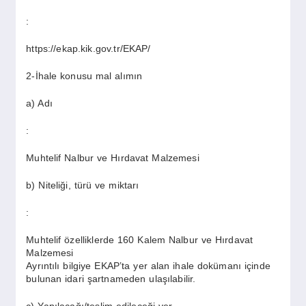
:
https://ekap.kik.gov.tr/EKAP/
2-İhale konusu mal alımın
a) Adı
:
Muhtelif Nalbur ve Hırdavat Malzemesi
b) Niteliği, türü ve miktarı
:
Muhtelif özelliklerde 160 Kalem Nalbur ve Hırdavat
Malzemesi
Ayrıntılı bilgiye EKAP’ta yer alan ihale dokümanı içinde
bulunan idari şartnameden ulaşılabilir.
c) Yapılacağı/teslim edileceği yer