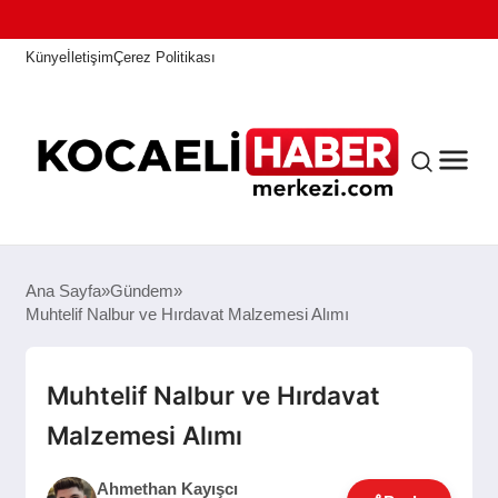
Künye
İletişim
Çerez Politikası
ANASAYFA
Ana Sayfa
Gündem
Muhtelif Nalbur ve Hırdavat Malzemesi Alımı
KOCAELI HABER
Muhtelif Nalbur ve Hırdavat
Malzemesi Alımı
ASAYIŞ
Ahmethan Kayışcı