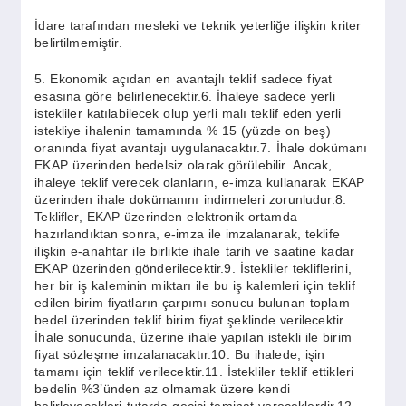
İdare tarafından mesleki ve teknik yeterliğe ilişkin kriter
belirtilmemiştir.
5. Ekonomik açıdan en avantajlı teklif sadece fiyat
esasına göre belirlenecektir.6. İhaleye sadece yerli
istekliler katılabilecek olup yerli malı teklif eden yerli
istekliye ihalenin tamamında % 15 (yüzde on beş)
oranında fiyat avantajı uygulanacaktır.7. İhale dokümanı
EKAP üzerinden bedelsiz olarak görülebilir. Ancak,
ihaleye teklif verecek olanların, e-imza kullanarak EKAP
üzerinden ihale dokümanını indirmeleri zorunludur.8.
Teklifler, EKAP üzerinden elektronik ortamda
hazırlandıktan sonra, e-imza ile imzalanarak, teklife
ilişkin e-anahtar ile birlikte ihale tarih ve saatine kadar
EKAP üzerinden gönderilecektir.9. İstekliler tekliflerini,
her bir iş kaleminin miktarı ile bu iş kalemleri için teklif
edilen birim fiyatların çarpımı sonucu bulunan toplam
bedel üzerinden teklif birim fiyat şeklinde verilecektir.
İhale sonucunda, üzerine ihale yapılan istekli ile birim
fiyat sözleşme imzalanacaktır.10. Bu ihalede, işin
tamamı için teklif verilecektir.11. İstekliler teklif ettikleri
bedelin %3’ünden az olmamak üzere kendi
belirleyecekleri tutarda geçici teminat vereceklerdir.12.