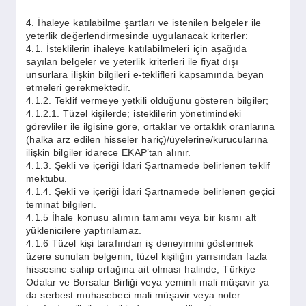
4. İhaleye katılabilme şartları ve istenilen belgeler ile
yeterlik değerlendirmesinde uygulanacak kriterler:
4.1. İsteklilerin ihaleye katılabilmeleri için aşağıda
sayılan belgeler ve yeterlik kriterleri ile fiyat dışı
unsurlara ilişkin bilgileri e-teklifleri kapsamında beyan
etmeleri gerekmektedir.
4.1.2. Teklif vermeye yetkili olduğunu gösteren bilgiler;
4.1.2.1. Tüzel kişilerde; isteklilerin yönetimindeki
görevliler ile ilgisine göre, ortaklar ve ortaklık oranlarına
(halka arz edilen hisseler hariç)/üyelerine/kurucularına
ilişkin bilgiler idarece EKAP’tan alınır.
4.1.3. Şekli ve içeriği İdari Şartnamede belirlenen teklif
mektubu.
4.1.4. Şekli ve içeriği İdari Şartnamede belirlenen geçici
teminat bilgileri.
4.1.5 İhale konusu alımın tamamı veya bir kısmı alt
yüklenicilere yaptırılamaz.
4.1.6 Tüzel kişi tarafından iş deneyimini göstermek
üzere sunulan belgenin, tüzel kişiliğin yarısından fazla
hissesine sahip ortağına ait olması halinde, Türkiye
Odalar ve Borsalar Birliği veya yeminli mali müşavir ya
da serbest muhasebeci mali müşavir veya noter