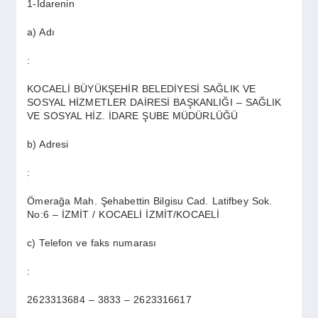
SPOR
1-İdarenin
a) Adı
YAŞAM
:
KOCAELİ BÜYÜKŞEHİR BELEDİYESİ SAĞLIK VE
SOSYAL HİZMETLER DAİRESİ BAŞKANLIĞI – SAĞLIK
VE SOSYAL HİZ. İDARE ŞUBE MÜDÜRLÜĞÜ
b) Adresi
:
Ömerağa Mah. Şehabettin Bilgisu Cad. Latifbey Sok.
No:6 – İZMİT / KOCAELİ İZMİT/KOCAELİ
c) Telefon ve faks numarası
:
2623313684 – 3833 – 2623316617