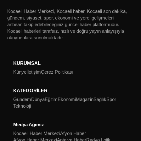
Kocaeli Haber Merkezi, Kocaeli haber, Kocaeli son dakika,
gündem, siyaset, spor, ekonomi ve yerel gelişmeleri
anbean takip edebileceğiniz güncel haber platformudur.
Kocaeli haberleri tarafsız, hızlı ve doğru yayın anlayışıyla
okuyuculara sunulmaktadır.
KURUMSAL
Künye
İletişim
Çerez Politikası
KATEGORİLER
Gündem
Dünya
Eğitim
Ekonomi
Magazin
Sağlık
Spor
Teknoloji
Medya Ağımız
Kocaeli Haber Merkezi
Afyon Haber
Afyon Haber Merkezi
Antalya Haber
Radyo Lojik