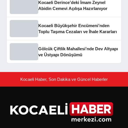
Kocaeli Derince’deki İmam Zeynel
Abidin Cemevi Açılışa Hazırlanıyor
Kocaeli Büyükşehir Encümeni’nden
Toplu Taşıma Cezaları ve İhale Kararları
Gölcük Çiftlik Mahallesi’nde Dev Altyapı
ve Üstyapı Dönüşümü
Kocaeli Haber, Son Dakika ve Güncel Haberler