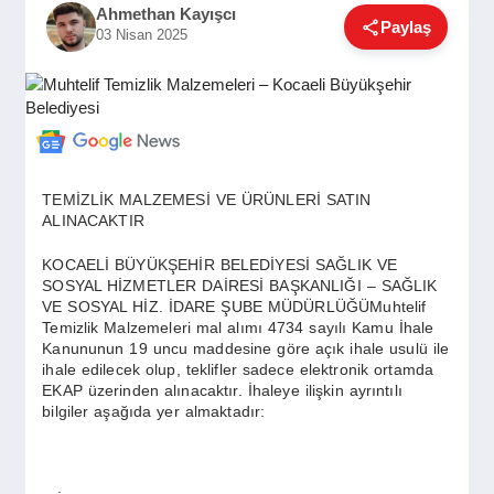
Ahmethan Kayışcı
GÜNDEM
Paylaş
03 Nisan 2025
SIYASET
EĞITIM
TEMİZLİK MALZEMESİ VE ÜRÜNLERİ SATIN
ALINACAKTIR
EKONOMI
KOCAELİ BÜYÜKŞEHİR BELEDİYESİ SAĞLIK VE
SOSYAL HİZMETLER DAİRESİ BAŞKANLIĞI – SAĞLIK
VE SOSYAL HİZ. İDARE ŞUBE MÜDÜRLÜĞÜMuhtelif
Temizlik Malzemeleri mal alımı 4734 sayılı Kamu İhale
DÜNYA
Kanununun 19 uncu maddesine göre açık ihale usulü ile
ihale edilecek olup, teklifler sadece elektronik ortamda
EKAP üzerinden alınacaktır. İhaleye ilişkin ayrıntılı
bilgiler aşağıda yer almaktadır:
SAĞLIK