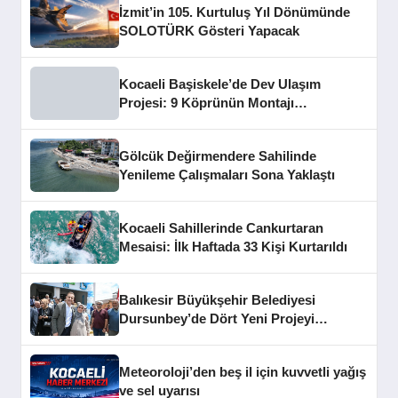
İzmit’in 105. Kurtuluş Yıl Dönümünde
SOLOTÜRK Gösteri Yapacak
Kocaeli Başiskele’de Dev Ulaşım
Projesi: 9 Köprünün Montajı
Tamamlandı
Gölcük Değirmendere Sahilinde
Yenileme Çalışmaları Sona Yaklaştı
Kocaeli Sahillerinde Cankurtaran
Mesaisi: İlk Haftada 33 Kişi Kurtarıldı
Balıkesir Büyükşehir Belediyesi
Dursunbey’de Dört Yeni Projeyi
Hizmete Açtı
Meteoroloji’den beş il için kuvvetli yağış
ve sel uyarısı