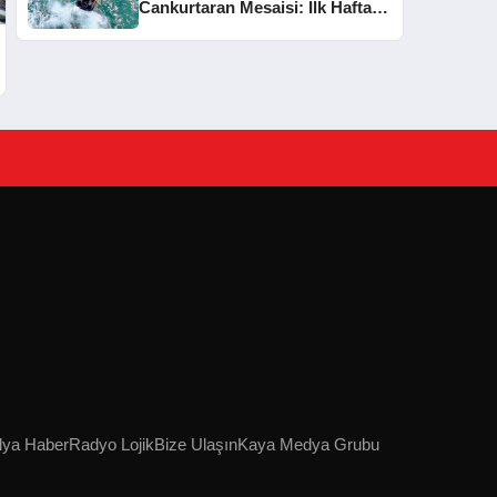
Cankurtaran Mesaisi: İlk Haftada
33 Kişi Kurtarıldı
lya Haber
Radyo Lojik
Bize Ulaşın
Kaya Medya Grubu