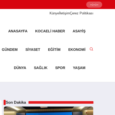
--:--:--
Senetleal.com G
Künye
İletişim
Çerez Politikası
ANASAYFA
KOCAELI HABER
ASAYIŞ
GÜNDEM
SIYASET
EĞITIM
EKONOMI
DÜNYA
SAĞLIK
SPOR
YAŞAM
Son Dakika