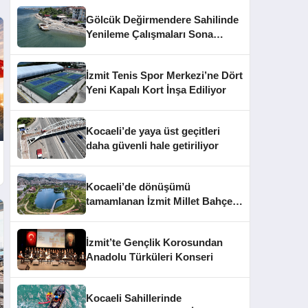
Gölcük Değirmendere Sahilinde
Yenileme Çalışmaları Sona
Yaklaştı
İzmit Tenis Spor Merkezi’ne Dört
Yeni Kapalı Kort İnşa Ediliyor
Kocaeli’de yaya üst geçitleri
daha güvenli hale getiriliyor
Kocaeli’de dönüşümü
tamamlanan İzmit Millet Bahçesi
kapılarını açtı
İzmit’te Gençlik Korosundan
Anadolu Türküleri Konseri
Kocaeli Sahillerinde