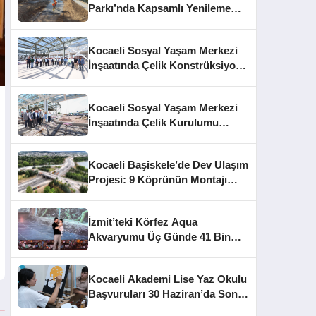
Parkı’nda Kapsamlı Yenileme
Başladı
Kocaeli Sosyal Yaşam Merkezi
İnşaatında Çelik Konstrüksiyon
Aşaması Tamamlandı
Kocaeli Sosyal Yaşam Merkezi
İnşaatında Çelik Kurulumu
Tamamlandı
Kocaeli Başiskele’de Dev Ulaşım
Projesi: 9 Köprünün Montajı
Tamamlandı
İzmit’teki Körfez Aqua
Akvaryumu Üç Günde 41 Bin
Ziyaretçiye Ulaştı
Kocaeli Akademi Lise Yaz Okulu
Başvuruları 30 Haziran’da Sona
Eriyor