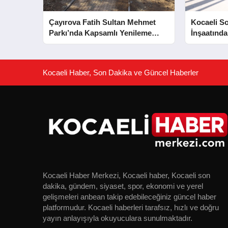
Çayırova Fatih Sultan Mehmet
Kocaeli S
Parkı’nda Kapsamlı Yenileme
İnşaatında
Başladı
Aşaması 
Kocaeli Haber, Son Dakika ve Güncel Haberler
Kocaeli Haber Merkezi, Kocaeli haber, Kocaeli son
dakika, gündem, siyaset, spor, ekonomi ve yerel
gelişmeleri anbean takip edebileceğiniz güncel haber
platformudur. Kocaeli haberleri tarafsız, hızlı ve doğru
yayın anlayışıyla okuyuculara sunulmaktadır.