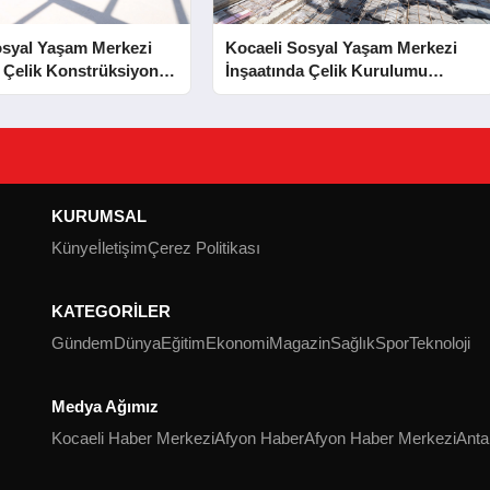
osyal Yaşam Merkezi
Kocaeli Sosyal Yaşam Merkezi
 Çelik Konstrüksiyon
İnşaatında Çelik Kurulumu
Tamamlandı
Tamamlandı
KURUMSAL
Künye
İletişim
Çerez Politikası
KATEGORİLER
Gündem
Dünya
Eğitim
Ekonomi
Magazin
Sağlık
Spor
Teknoloji
Medya Ağımız
Kocaeli Haber Merkezi
Afyon Haber
Afyon Haber Merkezi
Anta