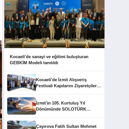
Kocaeli’de sanayi ve eğitimi buluşturan
GEBKİM Modeli tanıtıldı
Kocaeli’de İzmit Alışveriş
Festivali Kapılarını Ziyaretçilere
Açtı
İzmit’in 105. Kurtuluş Yıl
Dönümünde SOLOTÜRK
Gösteri Yapacak
Çayırova Fatih Sultan Mehmet