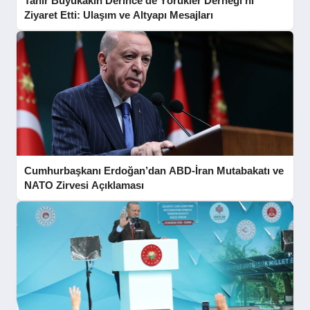
Tahir Büyükakın Derince’de Yörükler Derneği’ni
Ziyaret Etti: Ulaşım ve Altyapı Mesajları
Cumhurbaşkanı Erdoğan’dan ABD-İran Mutabakatı ve
NATO Zirvesi Açıklaması