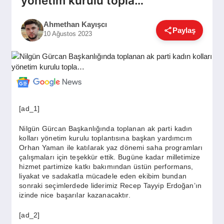
yönetim kurulu topla…
GÜNDEM
Ahmethan Kayışcı
Paylaş
10 Ağustos 2023
SIYASET
EĞITIM
[ad_1]
EKONOMI
Nilgün Gürcan Başkanlığında toplanan ak parti kadın
kolları yönetim kurulu toplantısına başkan yardımcım
Orhan Yaman ile katılarak yaz dönemi saha programları
DÜNYA
çalışmaları için teşekkür ettik. Bugüne kadar milletimize
hizmet partimize katkı bakımından üstün performans,
liyakat ve sadakatla mücadele eden ekibim bundan
sonraki seçimlerdede liderimiz Recep Tayyip Erdoğan’ın
SAĞLIK
izinde nice başarılar kazanacaktır.
[ad_2]