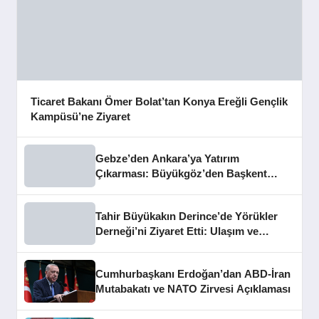
Ticaret Bakanı Ömer Bolat’tan Konya Ereğli Gençlik
Kampüsü’ne Ziyaret
Gebze’den Ankara’ya Yatırım
Çıkarması: Büyükgöz’den Başkent
Temasları
Tahir Büyükakın Derince’de Yörükler
Derneği’ni Ziyaret Etti: Ulaşım ve
Altyapı Mesajları
Cumhurbaşkanı Erdoğan’dan ABD-İran
Mutabakatı ve NATO Zirvesi Açıklaması