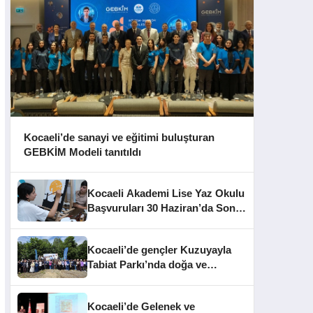
Kocaeli’de sanayi ve eğitimi buluşturan
GEBKİM Modeli tanıtıldı
Kocaeli Akademi Lise Yaz Okulu
Başvuruları 30 Haziran’da Sona
Eriyor
Kocaeli’de gençler Kuzuyayla
Tabiat Parkı’nda doğa ve
edebiyatla buluştu
Kocaeli’de Gelenek ve