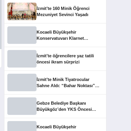
İzmit’te 160 Minik Öğrenci
Mezuniyet Sevinci Yaşadı
Kocaeli Büyükşehir
Konservatuvarı Klarnet
Öğrencilerinden Yıl Sonu
Konseri
İzmit’te öğrencilere yaz tatili
öncesi ikram sürprizi
İzmit’te Minik Tiyatrocular
Sahne Aldı: “Bahar Noktası”
Büyüledi
Gebze Belediye Başkanı
Büyükgöz’den YKS Öncesi
Öğrencilere Moral Ziyareti
Kocaeli Büyükşehir