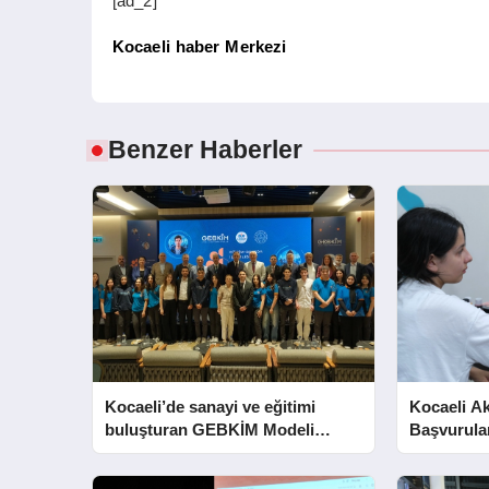
[ad_2]
Kocaeli haber Merkezi
Benzer Haberler
Kocaeli’de sanayi ve eğitimi
Kocaeli A
buluşturan GEBKİM Modeli
Başvurula
tanıtıldı
Eriyor