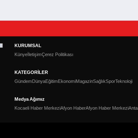
KURUMSAL
Künye
İletişim
Çerez Politikası
KATEGORİLER
Gündem
Dünya
Eğitim
Ekonomi
Magazin
Sağlık
Spor
Teknoloji
Medya Ağımız
Kocaeli Haber Merkezi
Afyon Haber
Afyon Haber Merkezi
Anta