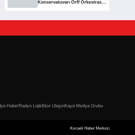
Konservatuvarı Orff Orkestrası
Yıl Sonu Konseri Düzenledi
lya Haber
Radyo Lojik
Bize Ulaşın
Kaya Medya Grubu
Kocaeli Haber Merkezi