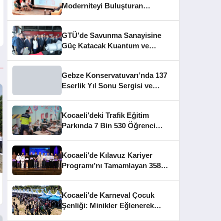
Moderniteyi Buluşturan
Mimarlık Konferansı
GTÜ’de Savunma Sanayisine
Güç Katacak Kuantum ve
TRMOTOR Merkezleri Açıldı
Gebze Konservatuvarı’nda 137
Eserlik Yıl Sonu Sergisi ve
Mezuniyet Heyecanı
Kocaeli’deki Trafik Eğitim
Parkında 7 Bin 530 Öğrenci
Bilinçlendirildi
Kocaeli’de Kılavuz Kariyer
Programı’nı Tamamlayan 358
Gence Sertifika Verildi
Kocaeli’de Karneval Çocuk
Şenliği: Minikler Eğlenerek
Üretiyor