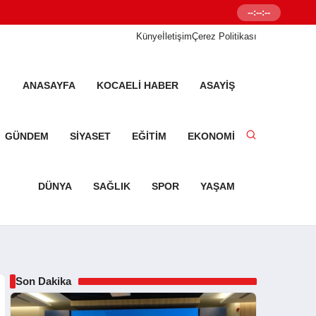
--:--:--
Senetleal.com G
Künye
İletişim
Çerez Politikası
ANASAYFA
KOCAELI HABER
ASAYIŞ
GÜNDEM
SIYASET
EĞITIM
EKONOMI
DÜNYA
SAĞLIK
SPOR
YAŞAM
Son Dakika