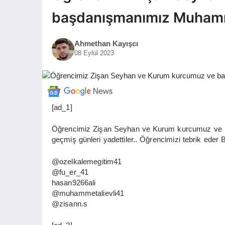
başdanışmanımız Muhamme
Ahmethan Kayışcı
08 Eylül 2023
[ad_1]
Öğrencimiz Zişan Seyhan ve Kurum kurcumuz ve ba
geçmiş günleri yadettiler.. Öğrencimizi tebrik eder B
@ozelkalemegitim41
@fu_er_41
hasan9266ali
@muhammetalievli41
@zisann.s