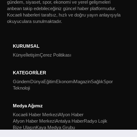
gündem, siyaset, spor, ekonomi ve yerel gelişmeleri
anbean takip edebileceğiniz güncel haber platformudur.
Kocaeli haberleri tarafsız, hızlı ve doğru yayın anlayışıyla
okuyuculara sunulmaktadır.
KURUMSAL
Künye
İletişim
Çerez Politikası
KATEGORİLER
Gündem
Dünya
Eğitim
Ekonomi
Magazin
Sağlık
Spor
Teknoloji
Medya Ağımız
Kocaeli Haber Merkezi
Afyon Haber
Afyon Haber Merkezi
Antalya Haber
Radyo Lojik
Bize Ulaşın
Kaya Medya Grubu