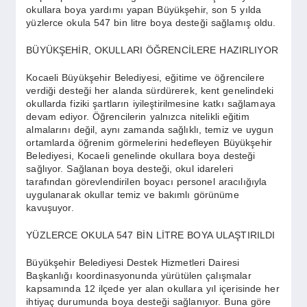
SPOR
okullara boya yardımı yapan Büyükşehir, son 5 yılda
yüzlerce okula 547 bin litre boya desteği sağlamış oldu.
BÜYÜKŞEHİR, OKULLARI ÖĞRENCİLERE HAZIRLIYOR
YAŞAM
Kocaeli Büyükşehir Belediyesi, eğitime ve öğrencilere
verdiği desteği her alanda sürdürerek, kent genelindeki
okullarda fiziki şartların iyileştirilmesine katkı sağlamaya
devam ediyor. Öğrencilerin yalnızca nitelikli eğitim
almalarını değil, aynı zamanda sağlıklı, temiz ve uygun
ortamlarda öğrenim görmelerini hedefleyen Büyükşehir
Belediyesi, Kocaeli genelinde okullara boya desteği
sağlıyor. Sağlanan boya desteği, okul idareleri
tarafından görevlendirilen boyacı personel aracılığıyla
uygulanarak okullar temiz ve bakımlı görünüme
kavuşuyor.
YÜZLERCE OKULA 547 BİN LİTRE BOYA ULAŞTIRILDI
Büyükşehir Belediyesi Destek Hizmetleri Dairesi
Başkanlığı koordinasyonunda yürütülen çalışmalar
kapsamında 12 ilçede yer alan okullara yıl içerisinde her
ihtiyaç durumunda boya desteği sağlanıyor. Buna göre