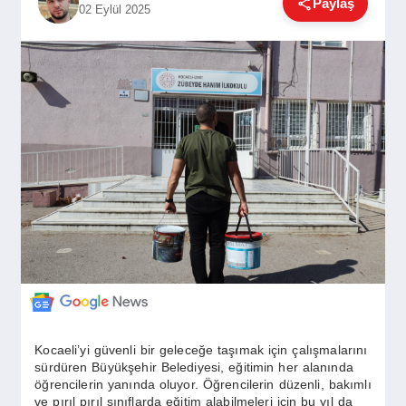
Paylaş
02 Eylül 2025
GÜNDEM
SIYASET
EĞITIM
EKONOMI
DÜNYA
SAĞLIK
Kocaeli’yi güvenli bir geleceğe taşımak için çalışmalarını
sürdüren Büyükşehir Belediyesi, eğitimin her alanında
öğrencilerin yanında oluyor. Öğrencilerin düzenli, bakımlı
ve pırıl pırıl sınıflarda eğitim alabilmeleri için bu yıl da