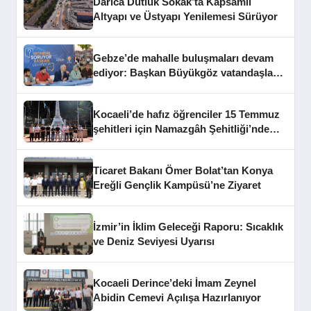
Darıca Dutluk Sokak’ta Kapsamlı
Altyapı ve Üstyapı Yenilemesi Sürüyor
Gebze’de mahalle buluşmaları devam
ediyor: Başkan Büyükgöz vatandaşları
dinledi
Kocaeli’de hafız öğrenciler 15 Temmuz
şehitleri için Namazgâh Şehitliği’nde
buluştu
Ticaret Bakanı Ömer Bolat’tan Konya
Ereğli Gençlik Kampüsü’ne Ziyaret
İzmir’in İklim Geleceği Raporu: Sıcaklık
ve Deniz Seviyesi Uyarısı
Kocaeli Derince’deki İmam Zeynel
Abidin Cemevi Açılışa Hazırlanıyor