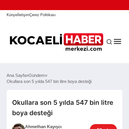
Künye
İletişim
Çerez Politikası
ANASAYFA
Ana Sayfa
Gündem
Okullara son 5 yılda 547 bin litre boya desteği
KOCAELI HABER
Okullara son 5 yılda 547 bin litre
boya desteği
ASAYIŞ
Ahmethan Kayışcı