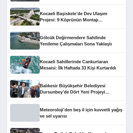
Kocaeli Başiskele’de Dev Ulaşım
Projesi: 9 Köprünün Montajı
Tamamlandı
Gölcük Değirmendere Sahilinde
Yenileme Çalışmaları Sona Yaklaştı
Kocaeli Sahillerinde Cankurtaran
Mesaisi: İlk Haftada 33 Kişi Kurtarıldı
Balıkesir Büyükşehir Belediyesi
Dursunbey’de Dört Yeni Projeyi
Hizmete Açtı
Meteoroloji’den beş il için kuvvetli yağış
ve sel uyarısı