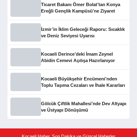
Ticaret Bakanı Ömer Bolat’tan Konya
Ereğli Gençlik Kampüsü’ne Ziyaret
İzmir’in İklim Geleceği Raporu: Sıcaklık
ve Deniz Seviyesi Uyarısı
Kocaeli Derince’deki İmam Zeynel
Abidin Cemevi Açılışa Hazırlanıyor
Kocaeli Büyükşehir Encümeni’nden
Toplu Taşıma Cezaları ve İhale Kararları
Gölcük Çiftlik Mahallesi’nde Dev Altyapı
ve Üstyapı Dönüşümü
Kocaeli Haber, Son Dakika ve Güncel Haberler