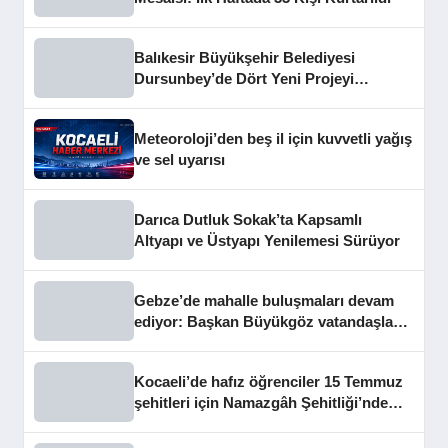
Balıkesir Büyükşehir Belediyesi
Dursunbey’de Dört Yeni Projeyi
Hizmete Açtı
Meteoroloji’den beş il için kuvvetli yağış
ve sel uyarısı
Darıca Dutluk Sokak’ta Kapsamlı
Altyapı ve Üstyapı Yenilemesi Sürüyor
Gebze’de mahalle buluşmaları devam
ediyor: Başkan Büyükgöz vatandaşları
dinledi
Kocaeli’de hafız öğrenciler 15 Temmuz
şehitleri için Namazgâh Şehitliği’nde
buluştu