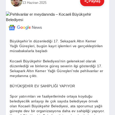
Paylaş
13 Haziran 2025
GÜNDEM
SIYASET
Büyükşehir’in düzenlediği 17. Sekapark Altın Kemer
EĞITIM
Yağlı Güreşleri, bugün kayıt işlemleri ve gerçekleştirilen
müsabakalarla başladı
EKONOMI
Kocaeli Büyükşehir Belediyesi’nin geleneksel olarak
düzenlediği ve binlerce güreş severin ilgi gösterdiği 17.
Sekapark Altın Kemer Yağlı Güreşleri’nde pehlivanlar er
meydanına çıktı.
DÜNYA
BÜYÜKŞEHİR EV SAHİPLİĞİ YAPIYOR
Spor yatırımları ve faaliyetlerinde ortaya koyduğu
SAĞLIK
belediyecilik anlayışı ile çok sayıda belediyeye örnek
olan Kocaeli Büyükşehir Belediyesi, ata sporumuz yağlı
güreşte dev bir organizasyona daha ev sahipliği yapıyor.