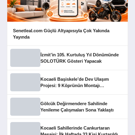
Senetleal.com Güçlü Altyapısıyla Çok Yakında
Yayında
İzmit’in 105. Kurtuluş Yıl Dönümünde
SOLOTÜRK Gösteri Yapacak
Kocaeli Başiskele’de Dev Ulaşım
Projesi: 9 Köprünün Montajı
Tamamlandı
Gölcük Değirmendere Sahilinde
Yenileme Çalışmaları Sona Yaklaştı
Kocaeli Sahillerinde Cankurtaran
Mesaisi: İlk Haftada 33 Kişi Kurtarıldı