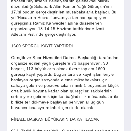
Kocaeli Büyükşehir Belediyesi’nin geleneksel olarak
SPOR
düzenlediği Sekapark Altın Kemer Yağlı Güreşleri’nin
17.’si bugün gerçekleştirilen müsabakalarla başladı. Bu
yıl ‘Hocaların Hocası’ unvanıyla tanınan şampiyon
YAŞAM
güreşçimiz Ramiz Kahveciler adına düzenlenen
organizasyon 13-14-15 Haziran tarihlerinde İzmit
Atletizm Pisti’nde gerçekleştiriliyor.
1600 SPORCU KAYIT YAPTIRDI
Gençlik ve Spor Hizmetleri Dairesi Başkanlığı tarafından
organize edilen yağlı güreşlere 73 başpehlivan, 98
başaltı, 113 büyük orta olmak üzere toplam 1600
güreşçi kayıt yaptırdı. Bugün tartı ve kayıt işlemleriyle
başlayan organizasyonda eleme müsabakaları için
sahaya gelen ve peşreve çıkan minik-1 boyundan küçük
orta büyük boyuna kadar olan güreşçiler, rakiplerinin
sırtını yere getirmek için kol bağladı. İlk müsabakalar ile
birlikte ter dökmeye başlayan pehlivanlar üç gün
boyunca kısasıya rekabet içerisinde olacak.
FİNALE BAŞKAN BÜYÜKAKIN DA KATILACAK
664. Tarihi Kırkpınar Yağlı Güreşleri öncesi pehlivanların