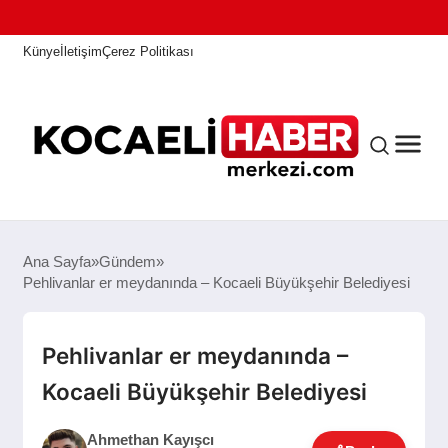
Künye
İletişim
Çerez Politikası
ANASAYFA
Ana Sayfa
Gündem
Pehlivanlar er meydanında – Kocaeli Büyükşehir Belediyesi
KOCAELI HABER
Pehlivanlar er meydanında –
Kocaeli Büyükşehir Belediyesi
ASAYIŞ
Ahmethan Kayışcı