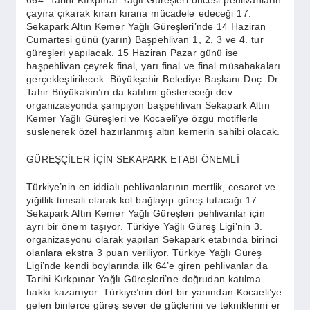
çayıra çıkarak kıran kırana mücadele edeceği 17.
Sekapark Altın Kemer Yağlı Güreşleri’nde 14 Haziran
Cumartesi günü (yarın) Başpehlivan 1, 2, 3 ve 4. tur
güreşleri yapılacak. 15 Haziran Pazar günü ise
başpehlivan çeyrek final, yarı final ve final müsabakaları
gerçekleştirilecek. Büyükşehir Belediye Başkanı Doç. Dr.
Tahir Büyükakın’ın da katılım göstereceği dev
organizasyonda şampiyon başpehlivan Sekapark Altın
Kemer Yağlı Güreşleri ve Kocaeli’ye özgü motiflerle
süslenerek özel hazırlanmış altın kemerin sahibi olacak.
GÜREŞÇİLER İÇİN SEKAPARK ETABI ÖNEMLİ
Türkiye’nin en iddialı pehlivanlarının mertlik, cesaret ve
yiğitlik timsali olarak kol bağlayıp güreş tutacağı 17.
Sekapark Altın Kemer Yağlı Güreşleri pehlivanlar için
ayrı bir önem taşıyor. Türkiye Yağlı Güreş Ligi’nin 3.
organizasyonu olarak yapılan Sekapark etabında birinci
olanlara ekstra 3 puan veriliyor. Türkiye Yağlı Güreş
Ligi’nde kendi boylarında ilk 64’e giren pehlivanlar da
Tarihi Kırkpınar Yağlı Güreşleri’ne doğrudan katılma
hakkı kazanıyor. Türkiye’nin dört bir yanından Kocaeli’ye
gelen binlerce güreş sever de güçlerini ve tekniklerini er