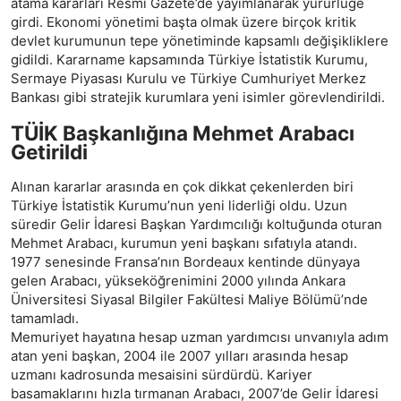
atama kararları Resmi Gazete’de yayımlanarak yürürlüğe
girdi. Ekonomi yönetimi başta olmak üzere birçok kritik
devlet kurumunun tepe yönetiminde kapsamlı değişikliklere
gidildi. Kararname kapsamında Türkiye İstatistik Kurumu,
Sermaye Piyasası Kurulu ve Türkiye Cumhuriyet Merkez
Bankası gibi stratejik kurumlara yeni isimler görevlendirildi.
TÜİK Başkanlığına Mehmet Arabacı
Getirildi
Alınan kararlar arasında en çok dikkat çekenlerden biri
Türkiye İstatistik Kurumu’nun yeni liderliği oldu. Uzun
süredir Gelir İdaresi Başkan Yardımcılığı koltuğunda oturan
Mehmet Arabacı, kurumun yeni başkanı sıfatıyla atandı.
1977 senesinde Fransa’nın Bordeaux kentinde dünyaya
gelen Arabacı, yükseköğrenimini 2000 yılında Ankara
Üniversitesi Siyasal Bilgiler Fakültesi Maliye Bölümü’nde
tamamladı.
Memuriyet hayatına hesap uzman yardımcısı unvanıyla adım
atan yeni başkan, 2004 ile 2007 yılları arasında hesap
uzmanı kadrosunda mesaisini sürdürdü. Kariyer
basamaklarını hızla tırmanan Arabacı, 2007’de Gelir İdaresi