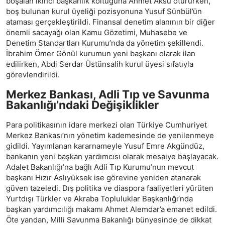
boşalan ikinci başkanlık koltuğuna Ahmet Aksu otururken,
boş bulunan kurul üyeliği pozisyonuna Yusuf Sünbül’ün
ataması gerçekleştirildi. Finansal denetim alanının bir diğer
önemli sacayağı olan Kamu Gözetimi, Muhasebe ve
Denetim Standartları Kurumu’nda da yönetim şekillendi.
İbrahim Ömer Gönül kurumun yeni başkanı olarak ilan
edilirken, Abdi Serdar Üstünsalih kurul üyesi sıfatıyla
görevlendirildi.
Merkez Bankası, Adli Tıp ve Savunma
Bakanlığı’ndaki Değişiklikler
Para politikasının idare merkezi olan Türkiye Cumhuriyet
Merkez Bankası’nın yönetim kademesinde de yenilenmeye
gidildi. Yayımlanan kararnameyle Yusuf Emre Akgündüz,
bankanın yeni başkan yardımcısı olarak mesaiye başlayacak.
Adalet Bakanlığı’na bağlı Adli Tıp Kurumu’nun mevcut
başkanı Hızır Aslıyüksek ise görevine yeniden atanarak
güven tazeledi. Dış politika ve diaspora faaliyetleri yürüten
Yurtdışı Türkler ve Akraba Topluluklar Başkanlığı’nda
başkan yardımcılığı makamı Ahmet Alemdar’a emanet edildi.
Öte yandan, Milli Savunma Bakanlığı bünyesinde de dikkat