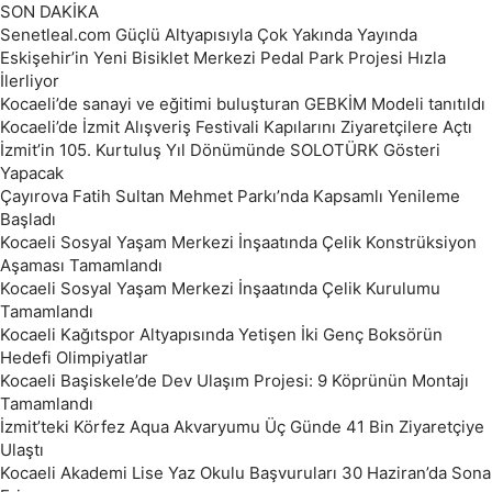
SON DAKİKA
Senetleal.com Güçlü Altyapısıyla Çok Yakında Yayında
Eskişehir’in Yeni Bisiklet Merkezi Pedal Park Projesi Hızla
İlerliyor
Kocaeli’de sanayi ve eğitimi buluşturan GEBKİM Modeli tanıtıldı
Kocaeli’de İzmit Alışveriş Festivali Kapılarını Ziyaretçilere Açtı
İzmit’in 105. Kurtuluş Yıl Dönümünde SOLOTÜRK Gösteri
Yapacak
Çayırova Fatih Sultan Mehmet Parkı’nda Kapsamlı Yenileme
Başladı
Kocaeli Sosyal Yaşam Merkezi İnşaatında Çelik Konstrüksiyon
Aşaması Tamamlandı
Kocaeli Sosyal Yaşam Merkezi İnşaatında Çelik Kurulumu
Tamamlandı
Kocaeli Kağıtspor Altyapısında Yetişen İki Genç Boksörün
Hedefi Olimpiyatlar
Kocaeli Başiskele’de Dev Ulaşım Projesi: 9 Köprünün Montajı
Tamamlandı
İzmit’teki Körfez Aqua Akvaryumu Üç Günde 41 Bin Ziyaretçiye
Ulaştı
Kocaeli Akademi Lise Yaz Okulu Başvuruları 30 Haziran’da Sona